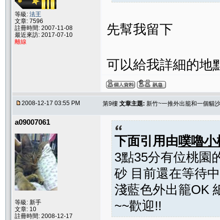
等級:
法王
文章: 7596
先幫我留下
註冊時間: 2007-11-08
最近來訪: 2017-07-10
離線
可以給我詳細的地
2008-12-17 03:55 PM
第9樓
文章主題:
新竹~一推外出籠和一個貓
a09007061
下面引用由
噗嚕小
3點35分有位桃
砂 目前還在等待中
淺藍色外出籠OK
~~歡迎!!
等級: 新手
文章: 10
註冊時間: 2008-12-17