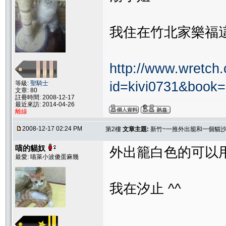
我住在竹北家樂福
http://www.wretch
id=kivi0731&book
等級:
聖騎士
文章: 80
註冊時間: 2008-12-17
最近來訪: 2014-04-26
離線
2008-12-17 02:24 PM
第2樓
文章主題:
新竹~一推外出籠和一個貓
喵的貓奴
外出籠白色的可以用
最愛: 喵萊小波傻蛋麻幾
我在汐止 ^^