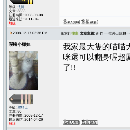
等級:
法師
文章: 3833
註冊時間: 2008-08-08
最近來訪: 2011-04-11
離線
2008-12-17 02:38 PM
第3樓 [
樓主
]
文章主題:
新竹~一推外出籠和
噗嚕小樺妹
我家最大隻的喵喵
咪還可以翻身喔超
了!!
等級:
聖騎士
文章: 80
註冊時間: 2008-12-17
最近來訪: 2014-04-26
離線