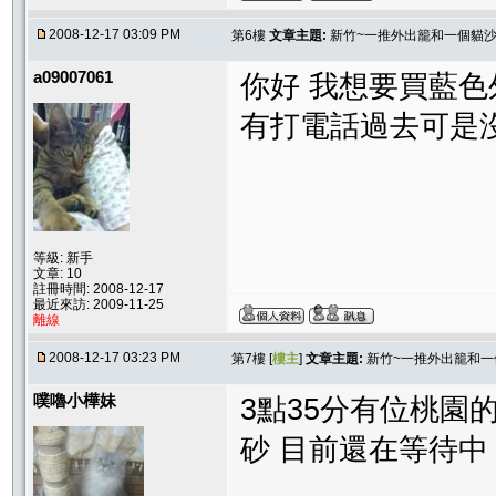
2008-12-17 03:09 PM
第6樓
文章主題:
新竹~一推外出籠和一個貓
a09007061
你好 我想要買藍色
有打電話過去可是沒人
等級: 新手
文章: 10
註冊時間: 2008-12-17
最近來訪: 2009-11-25
離線
2008-12-17 03:23 PM
第7樓 [
樓主
]
文章主題:
新竹~一推外出籠和
噗嚕小樺妹
3點35分有位桃
砂 目前還在等待中