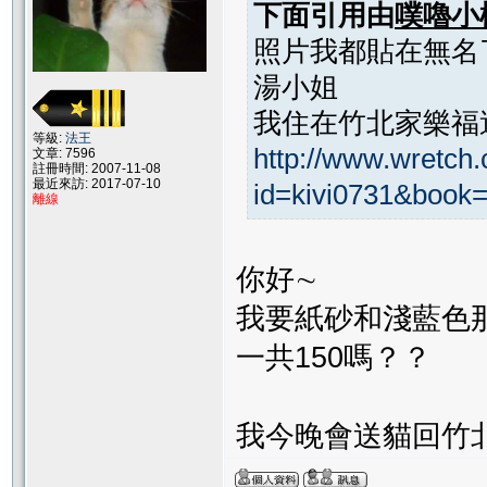
下面引用由
噗嚕小
照片我都貼在無名了 
湯小姐
我住在竹北家樂福
等級:
法王
http://www.wretch
文章: 7596
註冊時間: 2007-11-08
最近來訪: 2017-07-10
id=kivi0731&book
離線
你好∼
我要紙砂和淺藍色
一共150嗎？？
我今晚會送貓回竹