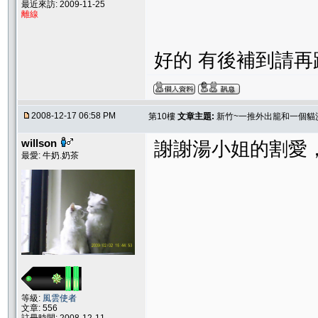
最近來訪: 2009-11-25
離線
好的 有後補到請再跟
2008-12-17 06:58 PM
第10樓
文章主題:
新竹~一推外出籠和一個貓
willson
謝謝湯小姐的割愛
最愛: 牛奶.奶茶
等級:
風雲使者
文章: 556