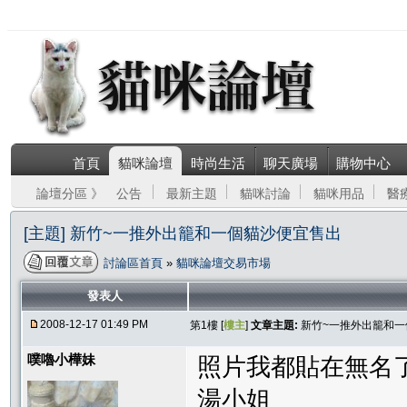
首頁
貓咪論壇
時尚生活
聊天廣場
購物中心
論壇分區 》
公告
最新主題
貓咪討論
貓咪用品
醫
[主題] 新竹~一推外出籠和一個貓沙便宜售出
討論區首頁
»
貓咪論壇交易市場
發表人
2008-12-17 01:49 PM
第1樓 [
樓主
]
文章主題:
新竹~一推外出籠和
噗嚕小樺妹
照片我都貼在無名了 
湯小姐