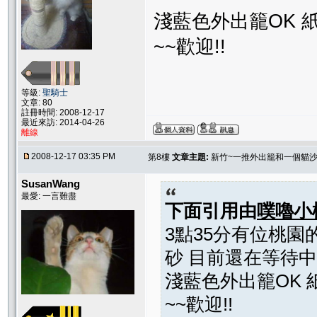
淺藍色外出籠OK 
~~歡迎!!
等級:
聖騎士
文章: 80
註冊時間: 2008-12-17
最近來訪: 2014-04-26
離線
2008-12-17 03:35 PM
第8樓
文章主題:
新竹~一推外出籠和一個貓
SusanWang
最愛: 一言難盡
下面引用由
噗嚕小
3點35分有位桃
砂 目前還在等待中
淺藍色外出籠OK
~~歡迎!!