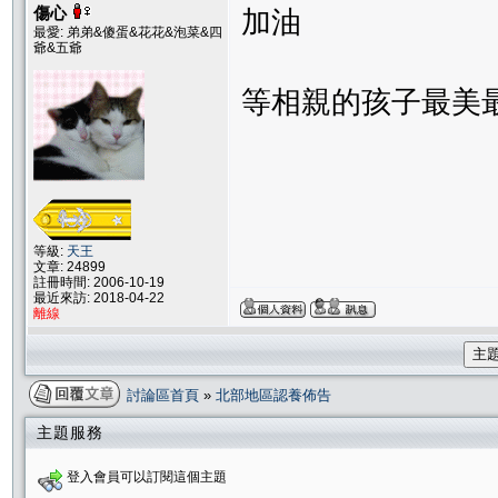
傷心
加油
最愛: 弟弟&傻蛋&花花&泡菜&四
爺&五爺
等相親的孩子最美
等級:
天王
文章: 24899
註冊時間: 2006-10-19
最近來訪: 2018-04-22
離線
主
討論區首頁
»
北部地區認養佈告
主題服務
登入會員可以訂閱這個主題