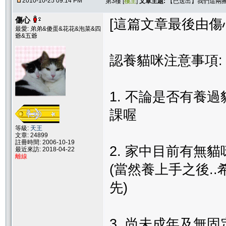
2010-10-25 09:14 PM
第3樓 [
樓主
]
文章主題:
【已送出】我們這兩
傷心
[這篇文章最後由傷心在 
最愛: 弟弟&傻蛋&花花&泡菜&四
爺&五爺
認養貓咪注意事項:
1. 不論是否有養
課喔
等級:
天王
文章: 24899
註冊時間: 2006-10-19
2. 家中目前有無
最近來訪: 2018-04-22
離線
(當然養上手之後.
先)
3. 尚未成年及無