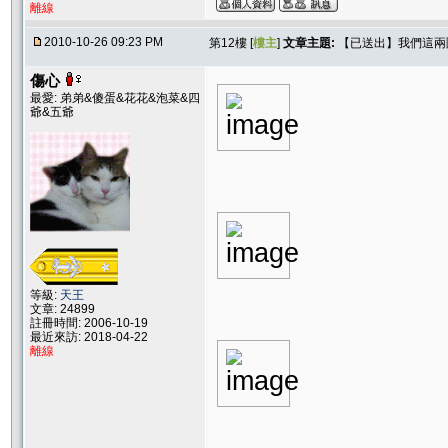
離線
2010-10-26 09:23 PM
第12樓 [
樓主
]
文章主題:
【已送出】我們這兩
傷心
最愛: 弟弟&傻蛋&花花&泡菜&四
爺&五爺
等級:
天王
文章: 24899
註冊時間: 2006-10-19
最近來訪: 2018-04-22
離線