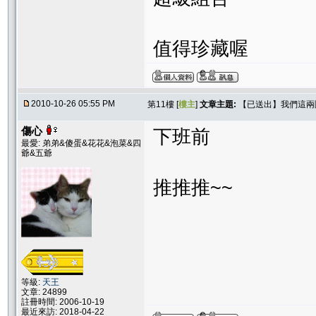
值得珍藏喔
2010-10-26 05:55 PM
第11樓 [
樓主
]
文章主題:
【已送出】我們這兩
傷心
下班前
最愛: 弟弟&傻蛋&花花&泡菜&四
爺&五爺
推推推~~
等級:
天王
文章: 24899
註冊時間: 2006-10-19
最近來訪: 2018-04-22