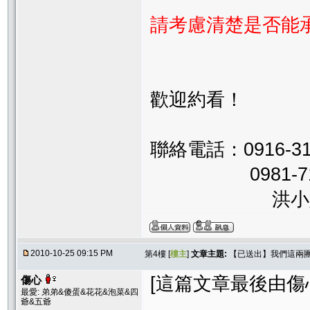
請考慮清楚是否能
歡迎約看！
聯絡電話：0916-31
0981-713
洪小
2010-10-25 09:15 PM
第4樓 [
樓主
]
文章主題:
【已送出】我們這兩
[這篇文章最後由傷心在 
傷心
最愛: 弟弟&傻蛋&花花&泡菜&四
爺&五爺