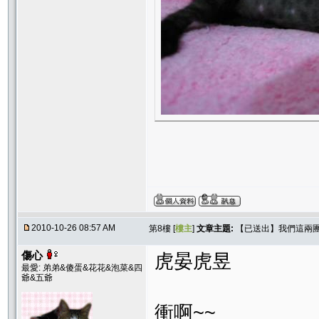
2010-10-26 08:57 AM
第8樓 [
樓主
]
文章主題:
【已送出】我們這兩
傷心
虎晏虎昱
最愛: 弟弟&傻蛋&花花&泡菜&四
爺&五爺
衝啊~~