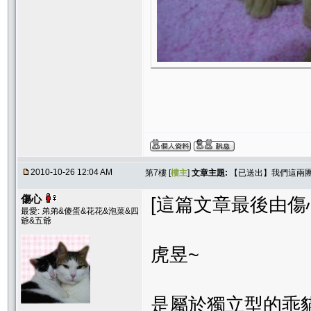
2010-10-26 12:04 AM
第7樓 [
樓主
]
文章主題:
【已送出】我們這兩
傷心
[這篇文章最後由傷心在 
最愛: 弟弟&傻蛋&花花&泡菜&四
爺&五爺
虎昱~
是屬於獨立型的乖