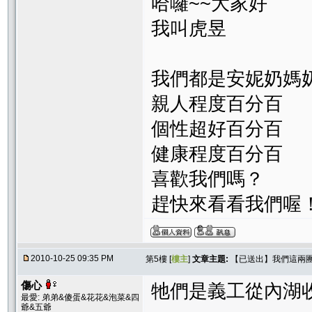
哈囉~~大家好
我叫虎昱
我們都是安妮奶媽
親人程度百分百
個性超好百分百
健康程度百分百
喜歡我們嗎？
趕快來看看我們喔
2010-10-25 09:35 PM
第5樓 [
樓主
]
文章主題:
【已送出】我們這兩
傷心
牠們是義工從內湖
最愛: 弟弟&傻蛋&花花&泡菜&四
爺&五爺