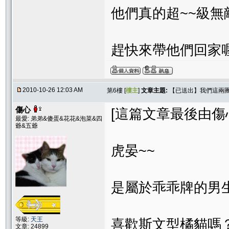
他們真的超~~級無
趕快來帶他們回家喔
2010-10-26 12:03 AM
第6樓 [
樓主
]
文章主題:
【已送出】我們這兩
傷心
[這篇文章最後由傷心在 
最愛: 弟弟&傻蛋&花花&泡菜&四
爺&五爺
虎晏~~
是屬於乖乖牌的男
等級:
天王
喜歡斯文型橘貓嗎
文章: 24899