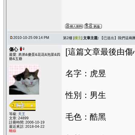
2010-10-25 09:14 PM
第2樓 [
樓主
]
文章主題:
【已送出】我們這兩
傷心
[這篇文章最後由傷心在 
最愛: 弟弟&傻蛋&花花&泡菜&四
爺&五爺
名字：虎昱
性別：男生
等級:
天王
毛色：酷黑
文章: 24899
註冊時間: 2006-10-19
最近來訪: 2018-04-22
離線