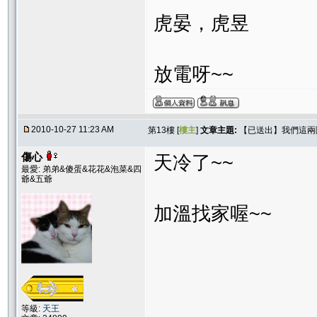
虎晏，虎昱
放電呀~~
2010-10-27 11:23 AM
第13樓 [
樓主
]
文章主題:
【已送出】我們這兩
傷心
天冷了~~
最愛: 弟弟&傻蛋&花花&泡菜&四
爺&五爺
加溫找家喔~~
等級:
天王