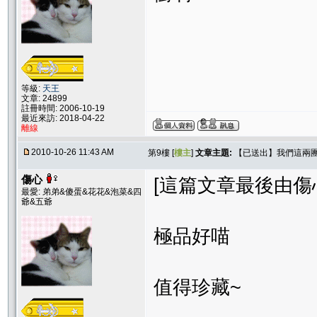
等級:
天王
文章: 24899
註冊時間: 2006-10-19
最近來訪: 2018-04-22
離線
2010-10-26 11:43 AM
第9樓 [
樓主
]
文章主題:
【已送出】我們這兩
傷心
[這篇文章最後由傷心在 
最愛: 弟弟&傻蛋&花花&泡菜&四
爺&五爺
極品好喵
值得珍藏~