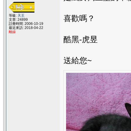
等級:
天王
喜歡嗎？
文章: 24899
註冊時間: 2006-10-19
最近來訪: 2018-04-22
離線
酷黑-虎昱
送給您~