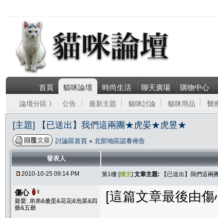
首頁
貓咪論壇
時尚生活
聊天廣場
購物中心
論壇分區 》
公告
最新主題
貓咪討論
貓咪用品
醫
[主題] 【已送出】我們這兩團★虎晏★虎昱★
討論區首頁
»
北部地區認養佈告
發表人
2010-10-25 09:14 PM
第1樓 [
樓主
]
文章主題:
【已送出】我們這兩
傷心
[這篇文章最後由傷心在 
最愛: 弟弟&傻蛋&花花&泡菜&四
爺&五爺