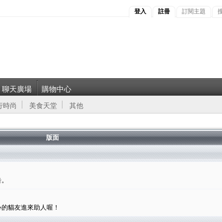
登入
註冊
訂閱主題
聊天廣場
購物中心
行時尚
美食天堂
其他
版面
告。
心的貓友進來助人喔！