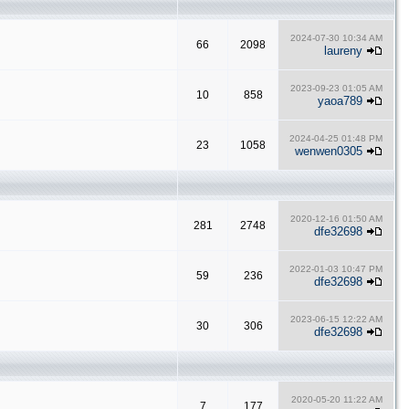
2024-07-30 10:34 AM
66
2098
laureny
2023-09-23 01:05 AM
10
858
yaoa789
2024-04-25 01:48 PM
23
1058
wenwen0305
2020-12-16 01:50 AM
281
2748
dfe32698
2022-01-03 10:47 PM
59
236
dfe32698
2023-06-15 12:22 AM
30
306
dfe32698
2020-05-20 11:22 AM
7
177