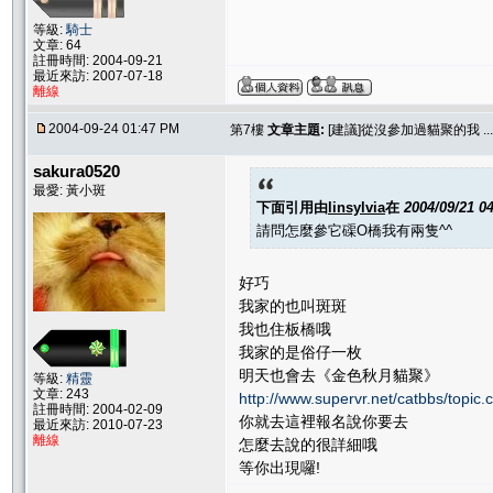
等級:
騎士
文章: 64
註冊時間: 2004-09-21
最近來訪: 2007-07-18
離線
2004-09-24 01:47 PM
第7樓
文章主題:
[建議]從沒參加過貓聚的我 .... 
sakura0520
最愛: 黃小斑
下面引用由
linsylvia
在
2004/09/21 0
請問怎麼參它磲O橋我有兩隻^^
好巧
我家的也叫斑斑
我也住板橋哦
我家的是俗仔一枚
明天也會去《金色秋月貓聚》
等級:
精靈
文章: 243
http://www.supervr.net/catbbs/topi
註冊時間: 2004-02-09
你就去這裡報名說你要去
最近來訪: 2010-07-23
離線
怎麼去說的很詳細哦
等你出現囉!