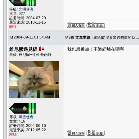
等級:
光明使者
文章: 927
註冊時間: 2004-07-29
最近來訪: 2010-11-15
離線
2004-09-11 01:34 AM
第3樓
文章主題:
[建議]從沒參加過貓聚的我 .... 
維尼熊遇見貓
我也想參加！不過貓舖在哪啊！
最愛: 丹尼爾+可可 哥兩好
等級:
風雲使者
文章: 416
註冊時間: 2004-06-16
最近來訪: 2012-05-22
離線