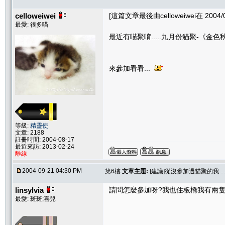
celloweiwei
[這篇文章最後由celloweiwei在 2004/0
最愛: 很多喵
最近有喵聚唷.....九月份貓聚-《金
來參加看看...
等級:
精靈使
文章: 2188
註冊時間: 2004-08-17
最近來訪: 2013-02-24
離線
2004-09-21 04:30 PM
第6樓
文章主題:
[建議]從沒參加過貓聚的我 .... 
linsylvia
請問怎麼參加呀?我也住板橋我有兩隻
最愛: 斑斑;喜兒