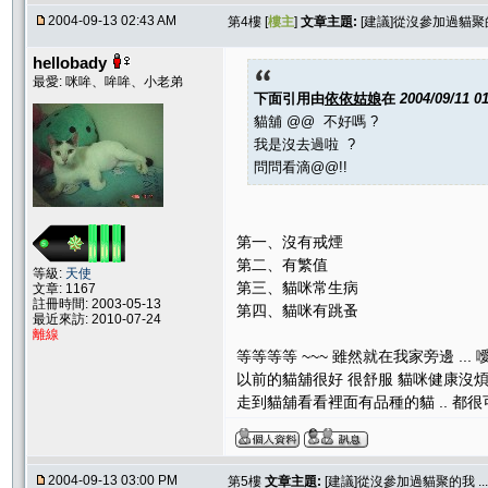
2004-09-13 02:43 AM
第4樓 [
樓主
]
文章主題:
[建議]從沒參加過貓聚的我 .
hellobady
最愛: 咪哞、哞哞、小老弟
下面引用由
依依姑娘
在
2004/09/11 0
貓舖 @@ 不好嗎 ?
我是沒去過啦 ?
問問看滴@@!!
第一、沒有戒煙
第二、有繁值
等級:
天使
第三、貓咪常生病
文章: 1167
註冊時間: 2003-05-13
第四、貓咪有跳蚤
最近來訪: 2010-07-24
離線
等等等等 ~~~ 雖然就在我家旁邊 ... 
以前的貓舖很好 很舒服 貓咪健康沒
走到貓舖看看裡面有品種的貓 .. 都很可
2004-09-13 03:00 PM
第5樓
文章主題:
[建議]從沒參加過貓聚的我 .... 