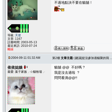
不過地點決不要在貓舖！
等級:
天使
文章: 1167
註冊時間: 2003-05-13
最近來訪: 2010-07-24
離線
2004-09-11 01:32 AM
第2樓
文章主題:
[建議]從沒參加過貓聚的我 .... 
依依姑娘
貓舖 @@ 不好嗎 ?
最愛: 葉子家族╭☆貓牧場╭
我是沒去過啦 ?
問問看滴@@!!