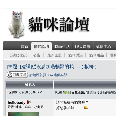
首頁
貓咪論壇
時尚生活
聊天廣場
購物中心
論壇分區 》
公告
最新主題
貓咪討論
貓咪用品
醫
[主題] [建議]從沒參加過貓聚的我 .... ( 板橋 )
討論區首頁
»
貓迷俱樂部
發表人
2004-09-10 05:04 PM
第1樓 [
樓主
]
文章主題:
[建議]從沒參加過貓聚的我 .
hellobady
請問板橋有貓聚嗎？
最愛: 咪哞、哞哞、小老弟
好想參加喔 .....