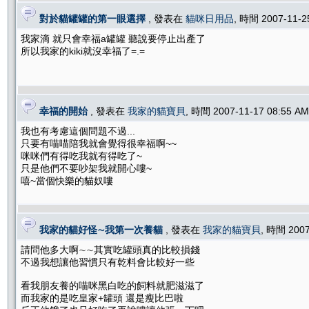
對於貓罐罐的第一眼選擇
, 發表在
貓咪日用品
, 時間 2007-11-
我家滴 就只會幸福a罐罐 聽說要停止出產了
所以我家的kiki就沒幸福了=.=
幸福的開始
, 發表在
我家的貓寶貝
, 時間 2007-11-17 08:55 
我也有考慮這個問題不過...
只要有喵喵陪我就會覺得很幸福啊~~
咪咪們有得吃我就有得吃了~
只是他們不要吵架我就開心嘍~
嘻~當個快樂的貓奴嘍
我家的貓好怪∼我第一次養貓
, 發表在
我家的貓寶貝
, 時間 200
請問他多大啊∼∼其實吃罐頭真的比較損錢
不過我想讓他習慣只有乾料會比較好一些
看我朋友養的喵咪黑白吃的飼料就肥滋滋了
而我家的是吃皇家+罐頭 還是瘦比巴啦