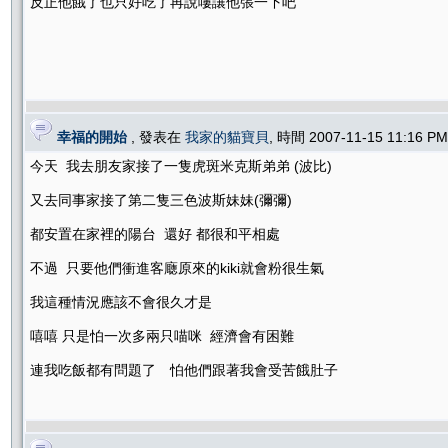
反正他餓了也只好吃了再說嘍讓他張一下吧
幸福的開始
, 發表在
我家的貓寶貝
, 時間 2007-11-15 11:16 
今天 我去朋友家接了一隻虎斑米克斯弟弟 (波比)
又去同事家接了第二隻三色波斯妹妹(彌彌)
都安置在家裡的陽台 還好 都很和平相處
不過 只要他們衝進客廰原來的kiki就會粉很生氣
我這種情況應該不會很久才是
嘻嘻 只是怕一次多兩只喵咪 經濟會有困難
連我吃飯都有問題了 怕他們跟著我會受苦餓肚子