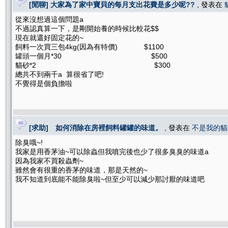
[閒聊] 大家為了家中寶貝的每月支出花費是多少呢??
, 發表在
從來沒想過這個問題a
不過認真算一下，是剛開始養的時候比較花$$
現在就還好固定花的~
飼料一次買三包4kg(因為有特價) $1100
罐頭一個月*30 $500
貓砂*2 $300
總共不到兩千a 算很省了吧!
不覺得是個負擔啦
[求助] 如何消除在房裡飼料罐罐的味道。
, 發表在
不是我的貓
除臭哦~!
我家是用香茅油~可以除蟲但我噴完後也少了很多臭臭的味道a
因為我家不買殺蟲劑~
雖然會有很重的香茅的味道，那是天然的~
我不知道到底能不能除臭啦~但至少可以減少那討厭的味道吧