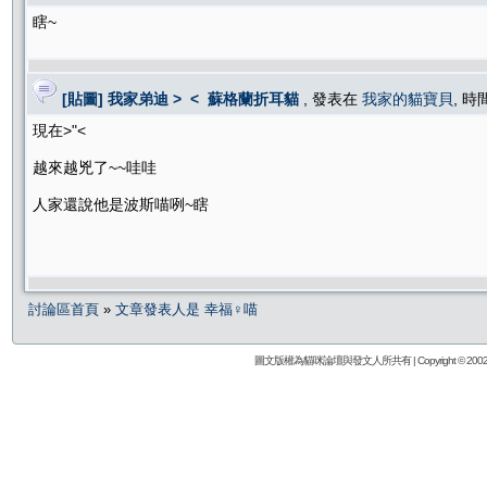
瞎~
[貼圖] 我家弟迪 > < 蘇格蘭折耳貓
, 發表在
我家的貓寶貝
, 時
現在>"<
越來越兇了~~哇哇
人家還說他是波斯喵咧~瞎
討論區首頁
»
文章發表人是 幸福♀喵
圖文版權為貓咪論壇與發文人所共有 | Copyright © 2002