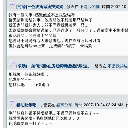
[討論]三色波斯母滴找媽媽
, 發表在
不是我的貓
, 時間 2007-10
我有一個同事~感覺他並不是很愛貓咪
聊天談到養貓的事…他表明他不想養那只貓咪了
我回家問我的家人，並不同意我再養另一只…
因為我姊姊會對貓過敏，已經適應了一段時間了，過敏當中不斷求
很花時間…又經濟上的問題
想說能不能盼有心人來領養他，現在沒有照片可以看
但我會想辨法po上來，是成貓2~3歲了，未結紮
[求助] 如何消除在房裡飼料罐罐的味道。
, 發表在
不是我的貓
那就換一個碗就好啦=.=
他專用的~"~
想打我吧..........(快跑!!)
貓毛配飯吃...
, 發表在
貓事分享
, 時間 2007-10-24 08:24 AM
剛開始真的很不習慣喵毛…不過已經無所不在了∼∼
就慢慢去習慣∼毛多到牠自已吃掉０．０
化毛膏要買一打了＝．＝