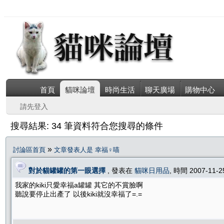
首頁
貓咪論壇
時尚生活
聊天廣場
購物中心
請先登入
搜尋結果: 34 筆資料符合您搜尋的條件
»
討論區首頁
文章發表人是 幸福♀喵
對於貓罐罐的第一眼選擇
, 發表在
貓咪日用品
, 時間 2007-11-
我家的kiki只愛幸福a罐罐 其它的不賞臉啊
聽說要停止出產了 以後kiki就沒幸福了=.=