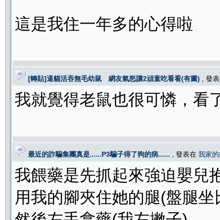
這是我住一年多的心得啦
[轉貼]逼貓活吞無毛幼鼠 網友氣怒讓2頑童吃看看(有圖)
, 發
我就覺得老鼠也很可憐，看了好噁
最近的詐騙集團真是......P3騙子得了狗的病......
, 發表在
我家的
我餵藥是先抓起來強迫嬰兒
用我的腳夾住她的腿(盤腿坐
然後左手拿藥(我左撇子)