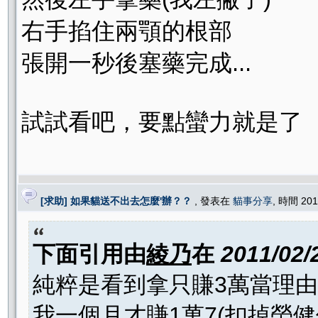
右手掐住兩顎的根部
張開一秒後塞藥完成...
試試看吧，要點蠻力就是了
[求助] 如果貓送不出去怎麼'辦？？
, 發表在
貓事分享
, 時間 201
下面引用由
綾乃
在
2011/02/
純粹是看到拿只賺3萬當理由..
我一個月才賺1萬7(扣掉勞健保