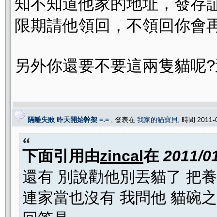
知不知道他家的地址，發存
限期請他領回，不領回你會
另外你還要不要這兩隻貓呢
隔離失敗 昨天開始幹架 =.=
, 發表在
我家的貓寶貝
, 時間 2011-
下面引用由
zincal
在
2011/0
還有 別說勸他別丟貓了 把
連家當也沒有 我問他 貓碗