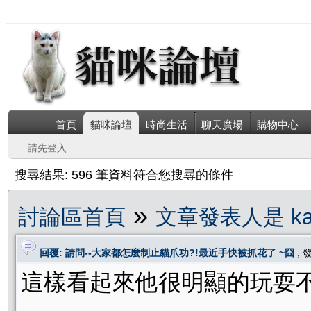
首頁
貓咪論壇
時尚生活
聊天廣場
購物中心
請先登入
搜尋結果: 596 筆資料符合您搜尋的條件
»
討論區首頁
文章發表人是 kath
回覆: 請問--大家都怎麼制止貓爪功?!最近手快被抓花了 ~囧
,
這樣看起來他很明顯的玩耍