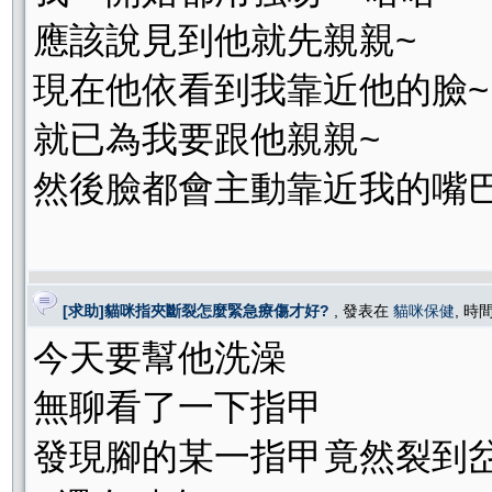
應該說見到他就先親親~
現在他依看到我靠近他的臉~
就已為我要跟他親親~
然後臉都會主動靠近我的嘴
[求助]貓咪指夾斷裂怎麼緊急療傷才好?
, 發表在
貓咪保健
, 時間
今天要幫他洗澡
無聊看了一下指甲
發現腳的某一指甲竟然裂到岔