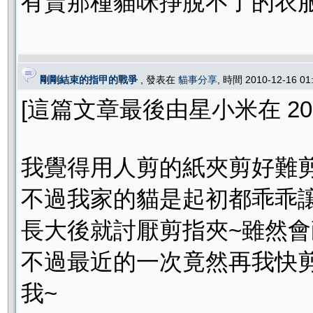
有賣那種貓咪掙脫不了的衣服嗎
剛剛結束的指甲的戰爭
, 發表在
貓事分享
, 時間 2010-12-16 0
[這篇文章最後由星小米在 2010/1
我覺得用人剪的紙夾剪好難
不過我家的貓是起初都乖乖讓
長大後就討厭剪指夾~雖然會
不過最近的一次竟然再我快
我~