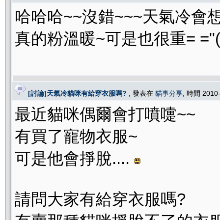
哈哈哈~~沒錯~~~天氣冷會
真的粉溫暖~可是也很重= ="(
[討論]天氣冷貓咪有給穿衣服嗎?
, 發表在
貓事分享
, 時間 2010
最近貓咪偶爾會打噴嚏~~
有買了寵物衣服~
可是他會掙脫....
請問大家有給穿衣服嗎?