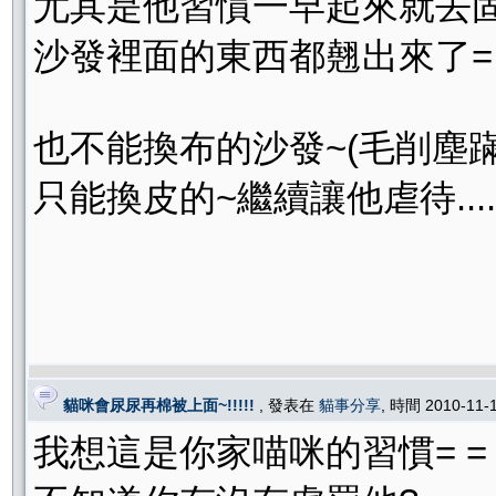
尤其是他習慣一早起來就去
沙發裡面的東西都翹出來了= 
也不能換布的沙發~(毛削塵蹣
只能換皮的~繼續讓他虐待....
貓咪會尿尿再棉被上面~!!!!!
, 發表在
貓事分享
, 時間 2010-11-
我想這是你家喵咪的習慣= =