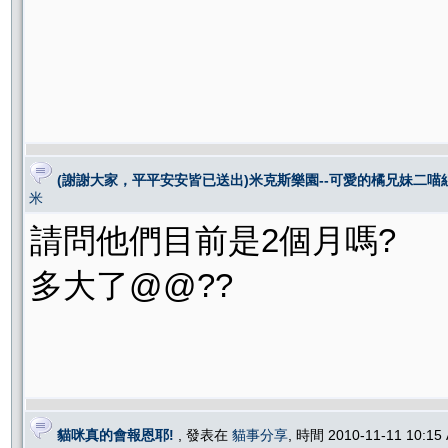
(謝謝大家，平平安安皆已送出)米克斯樂園--可愛的橘兄妹二喵組
米
請問他們目前是2個月嗎?
多大了@@??
貓咪真的會報恩耶!
, 發表在
貓事分享
, 時間 2010-11-11 10:1