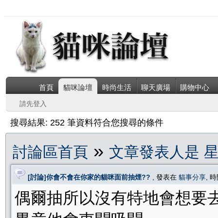
首頁
貓咪論壇
時尚生活
聊天廣場
購物中心
請先登入
搜尋結果: 252 筆資料符合您搜尋的條件
»
討論區首頁
文章發表人是 
[討論]你會不會在你家的貓咪面前抽煙??
, 發表在
貓事分享
, 時
偶爾抽所以沒有特地會想要去