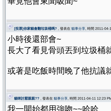
畢竟他會東聞吸聞~
[投票]你家貓會翻垃圾桶嗎?
, 發表在
貓事分享
, 時間 2011-04-
小時後還部會~
長大了看見骨頭丟到垃圾桶
或著是吃飯時間晚了他抗議就
貓咪討厭親親??
, 發表在
貓事分享
, 時間 2011-04-11 12:23 
我一開始都用強吻~~哈哈