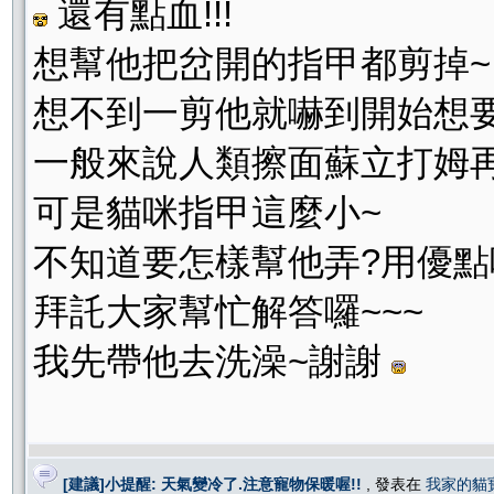
還有點血!!!
想幫他把岔開的指甲都剪掉~
想不到一剪他就嚇到開始想
一般來說人類擦面蘇立打姆
可是貓咪指甲這麼小~
不知道要怎樣幫他弄?用優點嗎
拜託大家幫忙解答囉~~~
我先帶他去洗澡~謝謝
[建議]小提醒: 天氣變冷了.注意寵物保暖喔!!
, 發表在
我家的貓