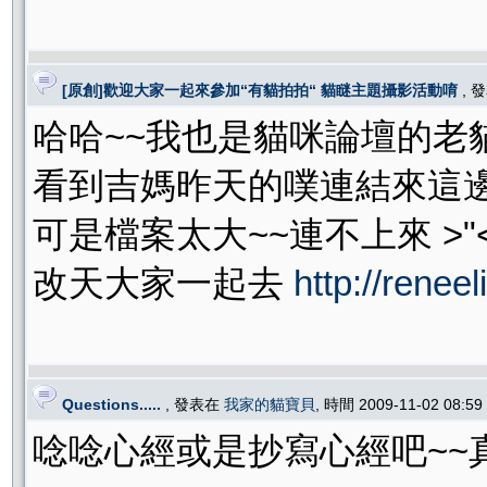
[原創]歡迎大家一起來參加“有貓拍拍“ 貓瞇主題攝影活動唷
, 
哈哈~~我也是貓咪論壇的老貓
看到吉媽昨天的噗連結來這邊.
可是檔案太大~~連不上來 >"
改天大家一起去
http://reneel
Questions.....
, 發表在
我家的貓寶貝
, 時間 2009-11-02 08:5
唸唸心經或是抄寫心經吧~~真