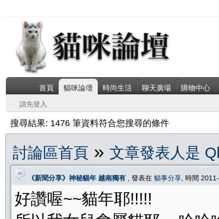
首頁
貓咪論壇
時尚生活
聊天廣場
購物中心
請先登入
搜尋結果: 1476 筆資料符合您搜尋的條件
»
討論區首頁
文章發表人是 Qbe
《新聞分享》神秘貓年 越南獨有
, 發表在
貓事分享
, 時間 2011
好讚喔~~貓年耶!!!!!