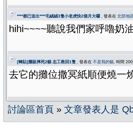
****都已送出****毛絨絨3隻小老虎快2個月大囉
, 發表在
北部地
hihi~~~~聽說我們家呼
[轉貼]攤販摔死2貓 志工救回1隻
, 發表在
不是我的貓
, 時間 200
去它的攤位撒冥紙順便燒一燒
討論區首頁
»
文章發表人是 Qbeb