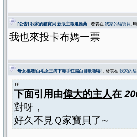
[公告] 我家的貓寶貝 新版主徵選推薦
, 發表在
我家的貓寶貝
, 
我也來投卡布媽一票
母女相殘!白毛女王痛下毒手狂扁白目歐嚕嚕!
, 發表在
我家的貓
下面引用由
偉大的主人
在
20
對呀，
好久不見Ｑ家寶貝了∼