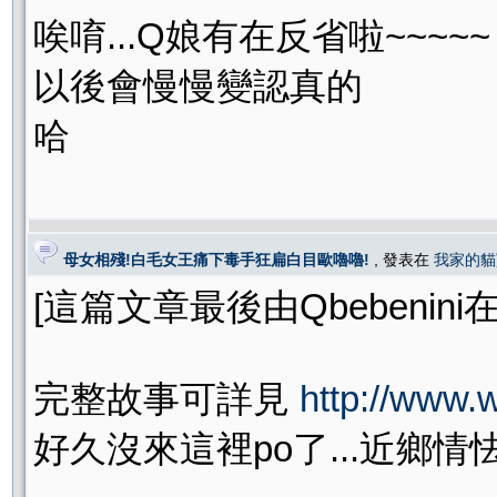
唉唷...Q娘有在反省啦~~~~~
以後會慢慢變認真的
哈
母女相殘!白毛女王痛下毒手狂扁白目歐嚕嚕!
, 發表在
我家的貓
[這篇文章最後由Qbebenini在 20
完整故事可詳見
http://www.
好久沒來這裡po了...近鄉情