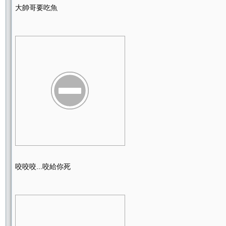
大帥哥要吃魚
咬咬咬...咬給你死