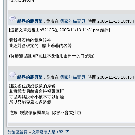
貓界的裴勇菌
, 發表在
我家的貓寶貝
, 時間 2005-11-13 10:49
[這篇文章最後由s82125在 2005/11/13 11:51pm 編輯]
看我辦案時的銳利眼神
我絕對會破案的...賭上爺爺的名聲
(你爺爺是誰阿?而且不要偷用金田一的口號啦)
貓界的裴勇菌
, 發表在
我家的貓寶貝
, 時間 2005-11-13 10:45
謝謝各位姨姨叔叔的厚愛
其實我裴勇菌還會扮福爾摩斯
可是媽媽說乖小孩不可以抽煙
所以只能穿風衣過過癮
毛娘: 硬說像福爾摩斯..你會不會太扯啦
討論區首頁
»
文章發表人是 s82125