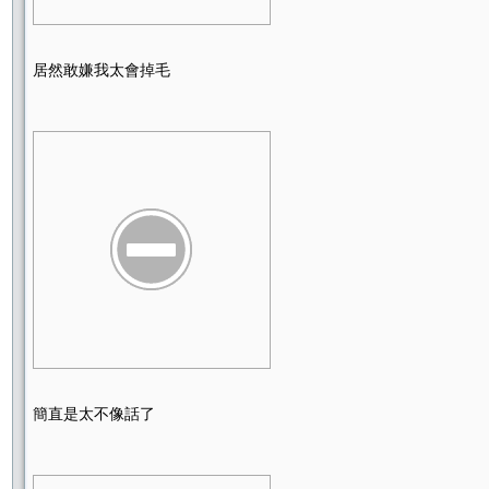
居然敢嫌我太會掉毛
簡直是太不像話了