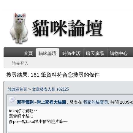
首頁
貓咪論壇
時尚生活
聊天廣場
購物中心
請先登入
搜尋結果: 181 筆資料符合您搜尋的條件
»
討論區首頁
文章發表人是 s82125
新手報到∼附上家裡大貓圖
, 發表在
我家的貓寶貝
, 時間 2009-
tako好可愛喔~~
還會叼小貓ㄝ
多po一點tako跟小貓的照片嘛~~