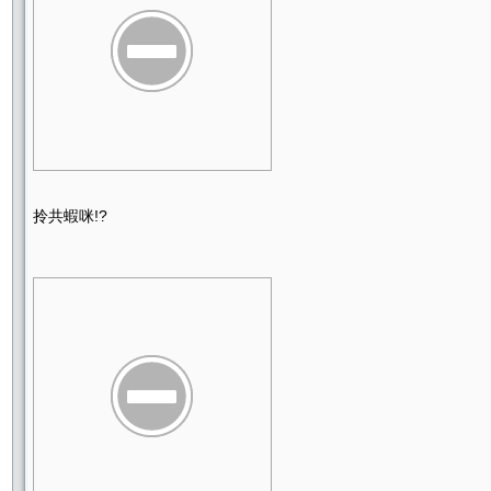
拎共蝦咪!?