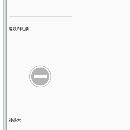
還沒剃毛前
帥很大