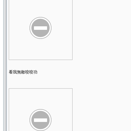
看我無敵咬咬功