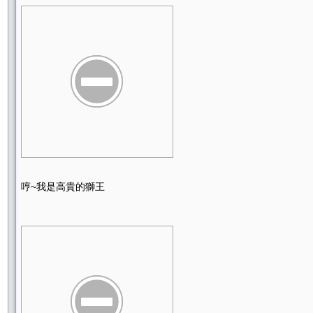
哼~我是高貴的獅王