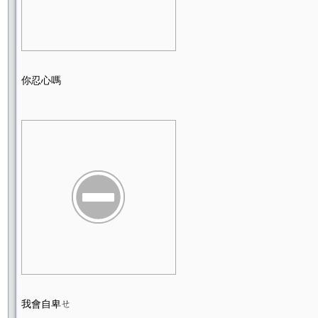
你忍心嗎
我會自卑ㄝ