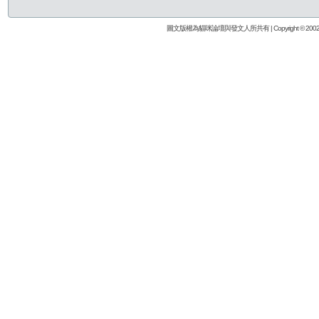
圖文版權為貓咪論壇與發文人所共有 | Copyright © 2002