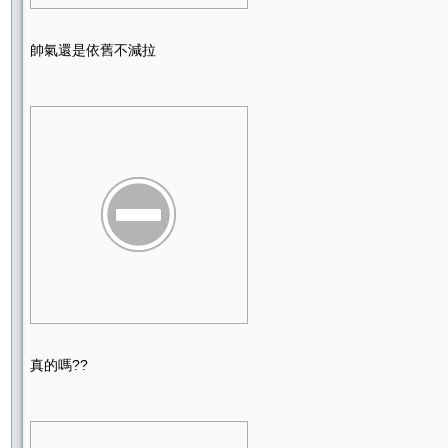
帥氣還是依舊不減拉
真的嗎??