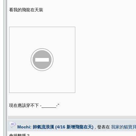
看我的飛龍在天裝
現在應該穿不下 -______-"
Mochi: 帥氣流浪漢 (4/16 新增飛龍在天)
, 發表在
我家的貓寶
會很醜嗎？