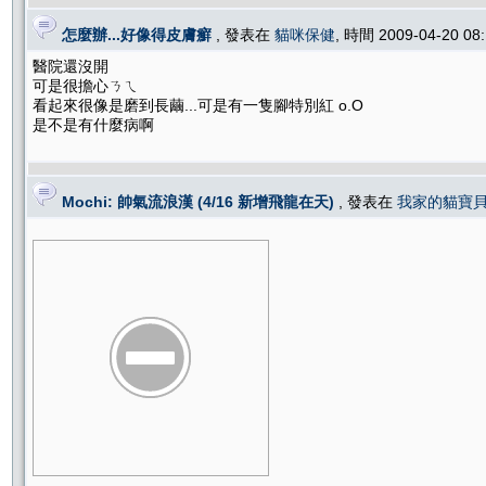
怎麼辦...好像得皮膚癬
, 發表在
貓咪保健
, 時間 2009-04-20 0
醫院還沒開
可是很擔心ㄋㄟ
看起來很像是磨到長繭...可是有一隻腳特別紅 o.O
是不是有什麼病啊
Mochi: 帥氣流浪漢 (4/16 新增飛龍在天)
, 發表在
我家的貓寶