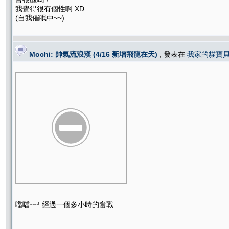
我覺得很有個性啊 XD
(自我催眠中~~)
Mochi: 帥氣流浪漢 (4/16 新增飛龍在天)
, 發表在
我家的貓寶
噹噹~~! 經過一個多小時的奮戰