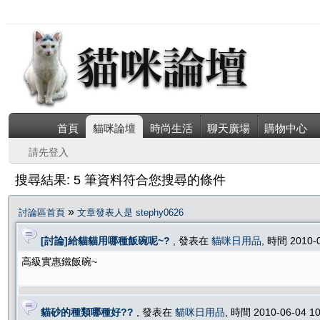
首頁
貓咪論壇
時尚生活
聊天廣場
購物中心
請先登入
搜尋結果: 5 筆資料符合您搜尋的條件
»
討論區首頁
文章發表人是 stephy0626
[討論]給貓貓用哪種飯碗呢~?
, 發表在
貓咪日用品
, 時間 2010-
高級實惠鐵飯碗~
貓砂的種類哪種好??
, 發表在
貓咪日用品
, 時間 2010-06-04 1