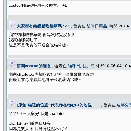
costco的貓砂好用~ 又便宜。 +1
大家都有給貓貓吃貓草嗎???
, 發表在
貓咪日用品
, 時間 2010-
我餵貓咪吃貓草錠,但每次吃完沒多久....
我家貓咪就吐了。
這是不是代表他不適合吃貓草碇~
請問costco的貓食
, 發表在
貓咪日用品
, 時間 2010-06-04 10
我家charlotee也都吃紫包飼料~偶爾會賞他罐頭
但最近在考慮買其他牌子來混著給它吃~
[原創]貓睡的位置~代表你在牠心中的地位.......
, 發表在
貓事分
哈哈! HI~ 大家好 我是charlotee
charlotee都睡在我身旁
因為是雙人床 我轉身也壓不到它