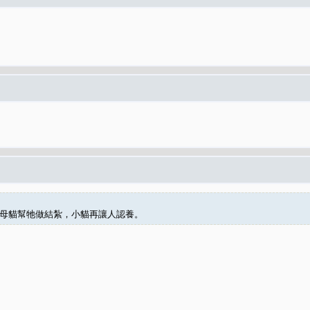
完母貓幫牠做結紮，小貓再讓人認養。