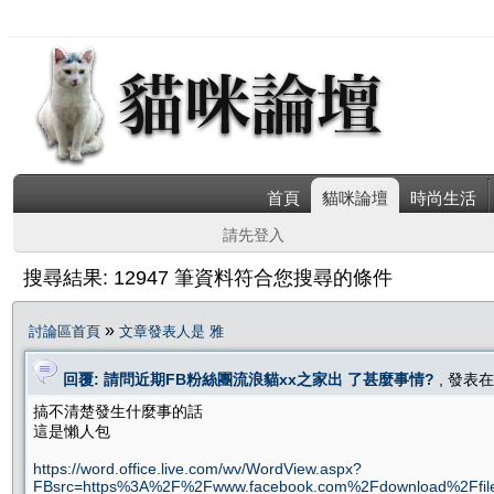
首頁
貓咪論壇
時尚生活
請先登入
搜尋結果: 12947 筆資料符合您搜尋的條件
»
討論區首頁
文章發表人是 雅
回覆: 請問近期FB粉絲團流浪貓xx之家出 了甚麼事情?
, 發表
搞不清楚發生什麼事的話
這是懶人包
https://word.office.live.com/wv/WordView.aspx?
FBsrc=https%3A%2F%2Fwww.facebook.com%2Fdownload%2Ffi