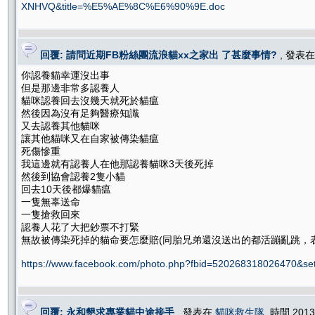
XNHVQ&title=%E5%AE%8C%E6%90%9E.doc
回覆: 請問近期FB粉絲團流浪貓xx之家出 了甚麼事情?
, 發表
你認養貓幸運沒出事
但是那邊非常多認養人
貓咪認養回去沒幾天就死於貓瘟
然後因為沒有足夠醫療知識
又去認養其他貓咪
讓其他貓咪又在自家被傳染貓瘟
死傷慘重
我這邊就有認養人在他那認養貓咪3天後死掉
然後到協會認養2隻小貓
回去10天後都爆貓瘟
一隻無辜送命
一隻搶救回來
認養人花了大把鈔票不打緊
無故被傳染死掉的貓命要怎麼賠(同胎兄弟還沒送出的都活蹦亂跳，
https://www.facebook.com/photo.php?fbid=520268318026470&s
回覆: 永和懇求專業貓中途接手
, 發表在
貓咪救生隊
, 時間 2013