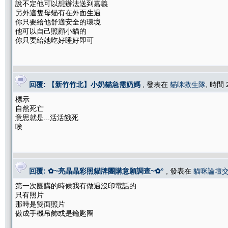
說不定他可以想辦法送到嘉義
另外這隻母貓有在外面生過
你只要給他舒適安全的環境
他可以自己照顧小貓的
你只要給她吃好睡好即可
回覆: 【新竹竹北】小奶貓急需奶媽
, 發表在
貓咪救生隊
, 時間 
標示
自然死亡
意思就是...活活餓死
唉
回覆: ✿~亮晶晶彩照貓牌團購意願調查~✿°
, 發表在
貓咪論壇
第一次團購的時候我有做過沒印電話的
只有照片
那時是雙面照片
做成手機吊飾或是鑰匙圈