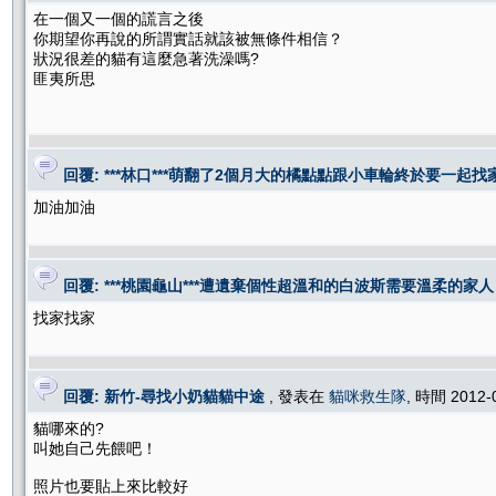
在一個又一個的謊言之後
你期望你再說的所謂實話就該被無條件相信？
狀況很差的貓有這麼急著洗澡嗎?
匪夷所思
回覆: ***林口***萌翻了2個月大的橘點點跟小車輪終於要一起找
加油加油
回覆: ***桃園龜山***遭遺棄個性超溫和的白波斯需要溫柔的家人
找家找家
回覆: 新竹-尋找小奶貓貓中途
, 發表在
貓咪救生隊
, 時間 2012-
貓哪來的?
叫她自己先餵吧！
照片也要貼上來比較好