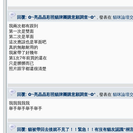
回覆: ✿~亮晶晶彩照貓牌團購意願調查~✿°
, 發表在
貓咪論壇
我兩次都有跟到
第一次是雙面
第二次是單面
這次應該也是單面吧
真的無敵耐用的
我家帶了好幾年
第1次7年前買的還在
只是髒髒而已
照片跟字都還很清楚
回覆: ✿~亮晶晶彩照貓牌團購意願調查~✿°
, 發表在
貓咪論壇
我我我我我
舉手舉手舉手舉手
回覆: 貓被帶回去後就不見了！！緊急！！有沒有貓友認識“桐