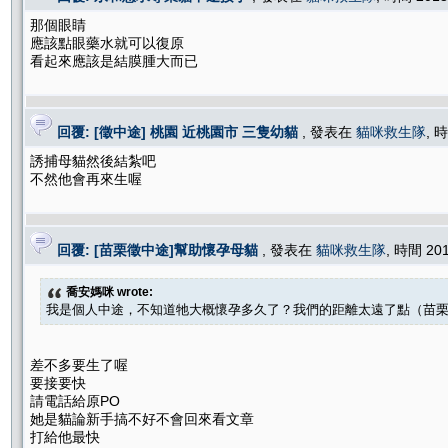
那個眼睛
應該點眼藥水就可以復原
看起來應該是結膜腫大而已
回覆: [徵中途] 桃園 近桃園市 三隻幼貓
, 發表在
貓咪救生隊
, 
誘捕母貓然後結紮吧
不然他會再來生喔
回覆: [苗栗徵中途]幫助懷孕母貓
, 發表在
貓咪救生隊
, 時間 20
喬安媽咪 wrote:
我是個人中途，不知道牠大概懷孕多久了？我們的距離太遠了點（苗栗
差不多要生了喔
要接要快
請電話給原PO
她是貓論新手搞不好不會回來看文章
打給他最快