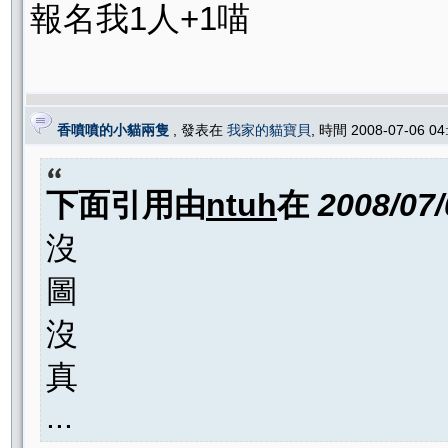
報名我1人+1喵
香噴噴的小貓兩隻
, 發表在
我家的貓寶貝
, 時間 2008-07-06 0
下面引用由
ntuh
在
2008/07
沒
圖
沒
真
...