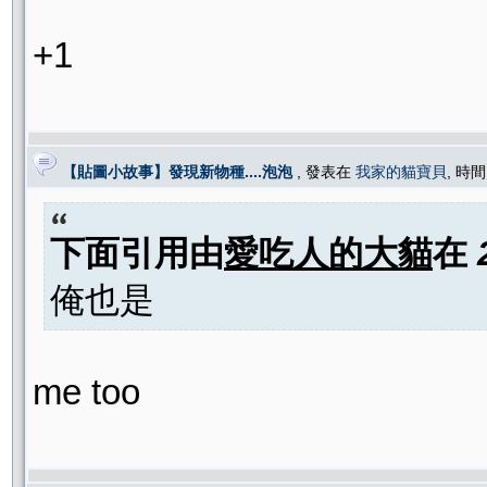
+1
【貼圖小故事】發現新物種....泡泡
, 發表在
我家的貓寶貝
, 時間
下面引用由
愛吃人的大貓
在
俺也是
me too