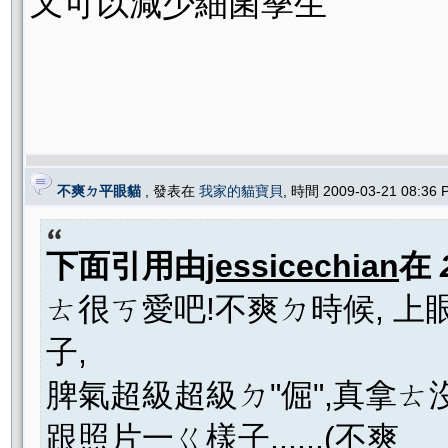
又可以減少細菌孳生
不爽ㄉ平眼貓
, 發表在
我家的貓寶貝
, 時間 2009-03-21 08:36
下面引用由
jessicechian
在
ㄊ很ㄎ愛吧!不爽ㄉ時候, 
子,
脾氣超級超級ㄉ"倔",真拿ㄊ
跟照片一ㄍ樣子......(不爽