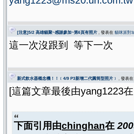
yang1223@ms20.url.com.tw
[注意]5/2 高雄貓聚~感謝參加~第6頁有照片
, 發表在
貓咪派對
這一次沒跟到 等下一次
新式飲水器概念機！！﹝4/9 P3新增二代圓筒型照片﹞
, 發表
[這篇文章最後由yang1223在 20
下面引用由
chinghan
在
200