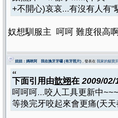
+不開心)哀哀...有沒有人有"馴
奴想馴服主 呵呵 難度很高
妞妞：媽咪阿 我在換牙牙囉 (有牙照片)
, 發表在
我家的貓寶
下面引用由
歆翊
在
2009/02/
呵呵呵...咬人工具更新中~~
等換完牙咬起來會更痛(天天都被咬