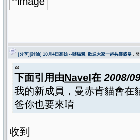
[分享][討論] 10月4日高雄 --辦貓聚. 歡迎大家一起共襄盛舉
, 
下面引用由
Navel
在
2008/0
我的新成員，曼赤肯貓會在貓
爸你也要來唷
收到