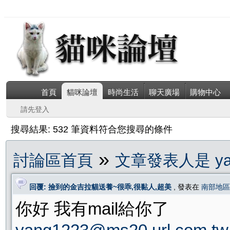
首頁
貓咪論壇
時尚生活
聊天廣場
購物中心
請先登入
搜尋結果: 532 筆資料符合您搜尋的條件
»
討論區首頁
文章發表人是 yan
回覆: 撿到的金吉拉貓送養~很乖,很黏人,超美
, 發表在
南部地區
你好 我有mail給你了