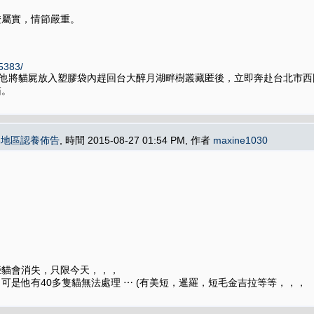
證屬實，情節嚴重。
65383/
，他將貓屍放入塑膠袋內趕回台大醉月湖畔樹叢藏匿後，立即奔赴台北市
箱。
部地區認養佈告
, 時間 2015-08-27 01:54 PM, 作者
maxine1030
些貓會消失，只限今天，，，
是他有40多隻貓無法處理 ⋯ (有美短，暹羅，短毛金吉拉等等，，，