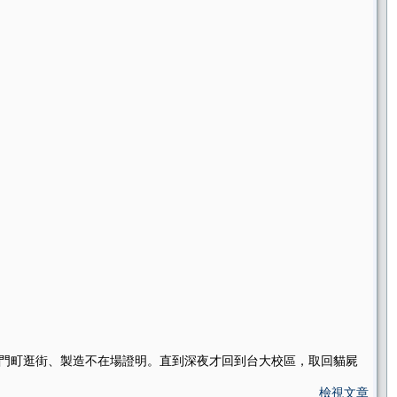
西門町逛街、製造不在場證明。直到深夜才回到台大校區，取回貓屍
檢視文章