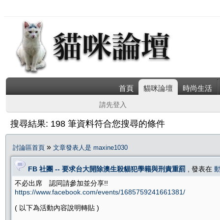
首頁
貓咪論壇
時尚生活
請先登入
搜尋結果: 198 筆資料符合您搜尋的條件
»
討論區首頁
文章發表人是 maxine1030
FB 社團 -- 要求台大開除澳生殺貓犯學籍與刑責重罰
, 發表在
不必出席 認同請參加並分享!!
https://www.facebook.com/events/1685759241661381/
( 以下為活動內容說明轉貼 )