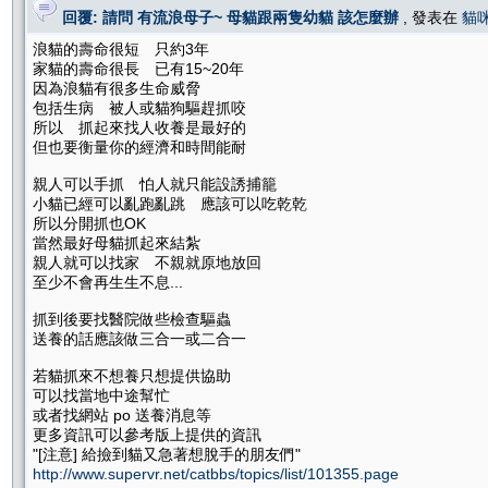
回覆: 請問 有流浪母子~ 母貓跟兩隻幼貓 該怎麼辦
, 發表在
貓
浪貓的壽命很短 只約3年
家貓的壽命很長 已有15~20年
因為浪貓有很多生命威脅
包括生病 被人或貓狗驅趕抓咬
所以 抓起來找人收養是最好的
但也要衡量你的經濟和時間能耐
親人可以手抓 怕人就只能設誘捕籠
小貓已經可以亂跑亂跳 應該可以吃乾乾
所以分開抓也OK
當然最好母貓抓起來結紮
親人就可以找家 不親就原地放回
至少不會再生生不息...
抓到後要找醫院做些檢查驅蟲
送養的話應該做三合一或二合一
若貓抓來不想養只想提供協助
可以找當地中途幫忙
或者找網站 po 送養消息等
更多資訊可以參考版上提供的資訊
"[注意] 給撿到貓又急著想脫手的朋友們"
http://www.supervr.net/catbbs/topics/list/101355.page