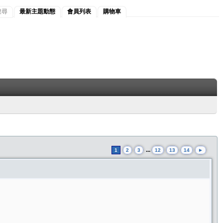
搜尋
最新主題動態
會員列表
購物車
...
1
2
3
12
13
14
►