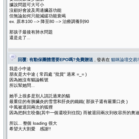
據說問題可大可小
沒顧好會波及周邊臟器功能
但無論如何只能減緩功能衰竭
ex. 原本100 --> 降至80 --> 治療調養到90
那孩子最後有肺水問題
還是走了...
回覆: 有動保團體需要EPO嗎?免費贈送
, 發表在
貓咪論壇交易
我是小中途
朋友是大中途 ( 常四處 "批貨" 過來 =_= )
因為她沒有貓論帳號
所以幫她問...
她手上很多是別人請託過來的貓
最重症的有胰臟炎的雪雪和肝炎的鐵鐵( 那孩子還有嚴重口炎 )
中風被退回兩次的狐狸
因為把飼主咬傷(其中一個還咬到住院) 而被退回兩次到收容所的奧迪 (
所以... 整個 loading 很大
希望大大割愛 感謝!!