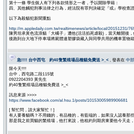
第十一條 學生個人有下列各款情形之一者，予以開除學籍：
四、其他觸犯刑事法律之行為，經法院有罪判決確定『或』學校查
以下為殺貓犯新聞重點
http://m.appledaily.com.tw/realtimenews/article/local/20151231/7
陳男坦承黃色流浪貓「大橘子」遭他{活活掐死虐殺}，當天離開後
後跑到台大地下停車場將屍體連塑膠袋藏入與同學共用的機車置物
急!!!! 台中西屯 約40隻繁殖場品種貓免費送 >_<
, 發表在
中
限今天!!!!
台中，西屯路二段115號
0922204393 黃先生
約40隻繁殖場品種貓免費送 >_<
訊息來源 >>>>
https://www.facebook.com/al.hsu.1/posts/10153005989906681
[ 幫忙問，請大家幫忙！]
有人要養貓嗎？不用錢的，有品種的，有藍端的，如果沒人認養那
那是我之前買貓的繁殖場，他打來說，他租約到期房東要他今天走，可