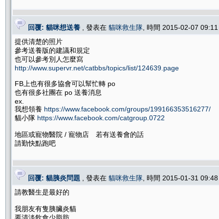
回覆: 貓咪想送養
, 發表在
貓咪救生隊
, 時間 2015-02-07 09:
提供清楚的照片
參考送養版的建議和規定
也可以參考別人怎麼寫
http://www.supervr.net/catbbs/topics/list/124639.page
FB上也有很多協會可以幫忙轉 po
也有很多社團在 po 送養消息
ex.
我想領養
https://www.facebook.com/groups/199166353516277/
貓小隊
https://www.facebook.com/catgroup.0722
地區或寵物醫院 / 寵物店 若有送養會的話
請勤快點跑吧
回覆: 貓胰炎問題
, 發表在
貓咪救生隊
, 時間 2015-01-31 09:
請教醫生是最好的
我朋友有隻胰臟炎貓
要清淡飲食少脂肪