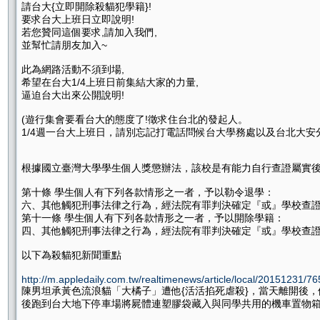
請台大{立即開除殺貓犯學籍}!
要求台大上班日立即說明!
若您贊同這個要求,請加入我們,
並幫忙請朋友加入~
此為網路活動不須到場,
希望在台大1/4上班日前集結大家的力量,
逼迫台大出來公開說明!
(遊行集會要看台大的態度了!徵求住台北的發起人。
1/4週一台大上班日，請別忘記打電話問候台大學務處以及台北大安
根據國立臺灣大學學生個人獎懲辦法，該校是有能力自行查證屬實後
第十條 學生個人有下列各款情形之一者，予以勒令退學：
六、其他觸犯刑事法律之行為，經法院有罪判決確定『或』學校查
第十一條 學生個人有下列各款情形之一者，予以開除學籍：
四、其他觸犯刑事法律之行為，經法院有罪判決確定『或』學校查
以下為殺貓犯新聞重點
http://m.appledaily.com.tw/realtimenews/article/local/20151231/7
陳男坦承黃色流浪貓「大橘子」遭他{活活掐死虐殺}，當天離開後
後跑到台大地下停車場將屍體連塑膠袋藏入與同學共用的機車置物