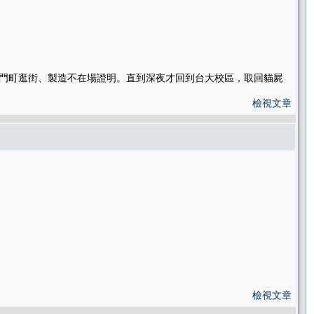
西門町逛街、製造不在場證明。直到深夜才回到台大校區，取回貓屍
檢視文章
檢視文章