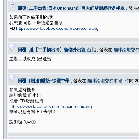
回覆: 二手出售:日本Unicharm消臭大師雙層貓砂盆半罩
, 發
如果前面連絡不到的話
我想要 可以下班後過去自取
FB
https://www.facebook.com/maxine.chuang
回覆: 送【二手物出清】寵物外出籃 台北
, 發表在
貓咪論壇交
主題可以改成 (已送出)
回覆: [贈送]睡墊~徐匯中學
, 發表在
貓咪論壇交易市場
, 時間 2
如果還有機會
請聯絡我 莊小姐
或者 FB 聯絡也行
https://www.facebook.com/maxine.chuang
剛發現您有留 FB 去讚了
謝謝囉 ⓛωⓛ