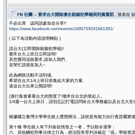
FB 社團 -- 要求台大開除澳生殺貓犯學籍與刑責重罰
, 發表在
不必出席 認同請參加並分享!!
https://www.facebook.com/events/1685759241661381/
( 以下為活動內容說明轉貼 )
請台大{立即開除殺貓犯學籍}!
要求台大上班日立即說明!
若您贊同這個要求,請加入我們,
並幫忙請朋友加入~
此為網路活動不須到場,
希望在台大1/4上班日前集結大家的力量,
逼迫台大出來公開說明!
(遊行集會要看台大的態度了!徵求住台北的發起人。
1/4週一台大上班日，請別忘記打電話問候台大學務處以及台北大安
根據國立臺灣大學學生個人獎懲辦法，該校是有能力自行查證屬實後
第十條 學生個人有下列各款情形之一者，予以勒令退學：
六、其他觸犯刑事法律之行為，經法院有罪判決確定『或』學校查