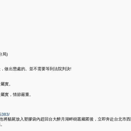
分局)
，做出懲處的。並不需要等到法院判決!
證屬實。
證屬實，情節嚴重。
65383/
，他將貓屍放入塑膠袋內趕回台大醉月湖畔樹叢藏匿後，立即奔赴台北市
箱。