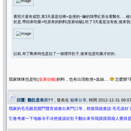
看照片還有成型,第3天還是拉稀+血便的~嚇的我帶紅茶去看醫生.....檢
於是,帶回來吃藥+吃原來的飼料(皇家幼貓),吃了3天還是沒有效,後來
以前,布丁剛來時也是拉了一個禮拜肚子,後來也是吃藥才好的..
我家咪咪也是吃(
皇家幼貓)
飼料，也有出現軟便+血絲....
怎麼辦?
回覆: 翻肚是表示??
, 發表在
貓事分享
, 時間 2012-12-31 08:
我家的毛毛聽見開門聲音就會出來門口等，然後我就會說:毛毛滾好
它會考慮一下地板冷不冷然後滾好肚子翻出來等我摸摸
我個人覺得