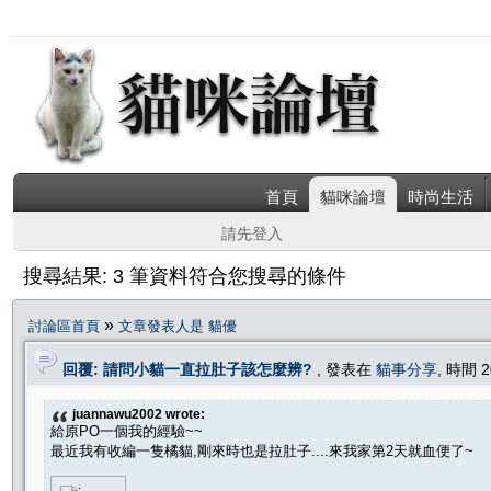
首頁
貓咪論壇
時尚生活
請先登入
搜尋結果: 3 筆資料符合您搜尋的條件
»
討論區首頁
文章發表人是 貓優
回覆: 請問小貓一直拉肚子該怎麼辨?
, 發表在
貓事分享
, 時間 2
juannawu2002 wrote:
給原PO一個我的經驗~~
最近我有收編一隻橘貓,剛來時也是拉肚子....來我家第2天就血便了~