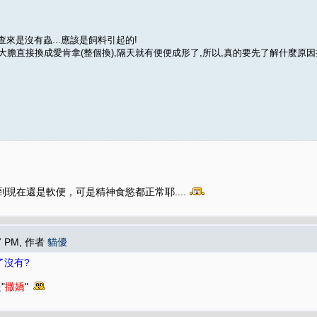
查來是沒有蟲...應該是飼料引起的!
我大膽直接換成愛肯拿(整個換),隔天就有便便成形了,所以,真的要先了解什麼原
到現在還是軟便，可是精神食慾都正常耶....
07 PM, 作者
貓優
了沒有?
是
"
撒嬌
"