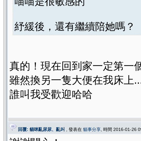
喵喵是很敏感的
紓緩後，還有繼續陪她嗎？
真的！現在回到家一定第一
雖然換另一隻大便在我床上... 
誰叫我受歡迎哈哈
回覆: 貓咪亂尿尿、亂叫
, 發表在
貓事分享
, 時間 2016-01-26 