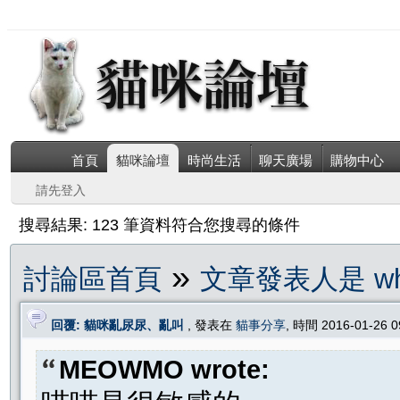
首頁
貓咪論壇
時尚生活
聊天廣場
購物中心
請先登入
搜尋結果: 123 筆資料符合您搜尋的條件
»
討論區首頁
文章發表人是 whi
回覆: 貓咪亂尿尿、亂叫
, 發表在
貓事分享
, 時間 2016-01-26 
MEOWMO wrote: