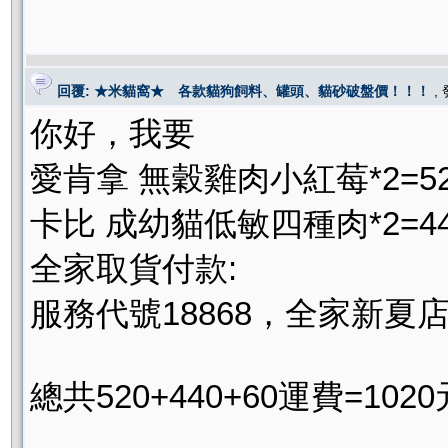
回覆: ★米貓窩★ 各款貓狗飼料、罐頭、貓砂破盤價！！！
,
你好，我要
愛肯拿 無穀雞肉小紅莓*2=52
卡比 成幼貓低敏四種肉*2=44
全家取貨付款:
服務代號18868，全家新夏
總共520+440+60運費=1020