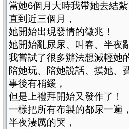
當她6個月大時我帶她去結紮
直到近三個月，
她開始出現發情的徵兆！
她開始亂尿尿、叫春、半夜
我嘗試了很多辦法想減輕她
陪她玩、陪她說話、摸她、費洛
事後有稍緩，
但是上禮拜開始又發作了！
一樣把所有布製的都尿一遍
半夜淒厲的哭，