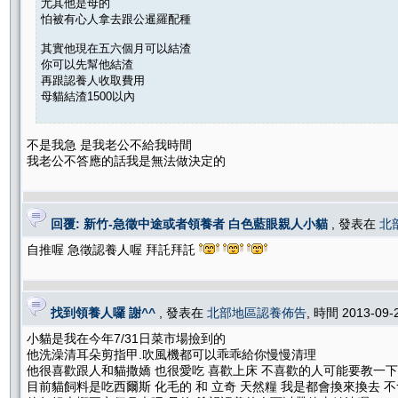
尤其他是母的
怕被有心人拿去跟公暹羅配種
其實他現在五六個月可以結渣
你可以先幫他結渣
再跟認養人收取費用
母貓結渣1500以內
不是我急 是我老公不給我時間
我老公不答應的話我是無法做決定的
回覆: 新竹-急徵中途或者領養者 白色藍眼親人小貓
, 發表在
北
自推喔 急徵認養人喔 拜託拜託
找到領養人囉 謝^^
, 發表在
北部地區認養佈告
, 時間 2013-09-
小貓是我在今年7/31日菜市場撿到的
他洗澡清耳朵剪指甲.吹風機都可以乖乖給你慢慢清理
他很喜歡跟人和貓撒嬌 也很愛吃 喜歡上床 不喜歡的人可能要教一
目前貓飼料是吃西爾斯 化毛的 和 立奇 天然糧 我是都會換來換去 