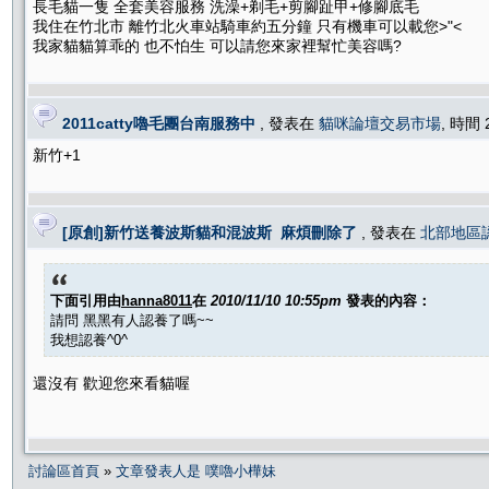
長毛貓一隻 全套美容服務 洗澡+剃毛+剪腳趾甲+修腳底毛
我住在竹北市 離竹北火車站騎車約五分鐘 只有機車可以載您>"<
我家貓貓算乖的 也不怕生 可以請您來家裡幫忙美容嗎?
2011catty嚕毛團台南服務中
, 發表在
貓咪論壇交易市場
, 時間 
新竹+1
[原創]新竹送養波斯貓和混波斯 麻煩刪除了
, 發表在
北部地區
下面引用由
hanna8011
在
2010/11/10 10:55pm
發表的內容：
請問 黑黑有人認養了嗎~~
我想認養^0^
還沒有 歡迎您來看貓喔
討論區首頁
»
文章發表人是 噗嚕小樺妹