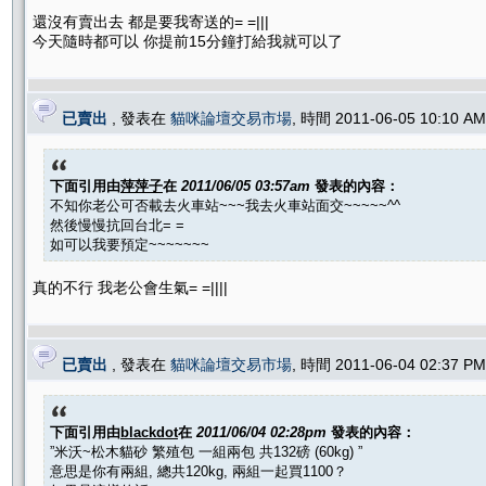
還沒有賣出去 都是要我寄送的= =|||
今天隨時都可以 你提前15分鐘打給我就可以了
已賣出
, 發表在
貓咪論壇交易市場
, 時間 2011-06-05 10:10 
下面引用由
萍萍子
在
2011/06/05 03:57am
發表的內容：
不知你老公可否載去火車站~~~我去火車站面交~~~~~^^
然後慢慢抗回台北= =
如可以我要預定~~~~~~~
真的不行 我老公會生氣= =||||
已賣出
, 發表在
貓咪論壇交易市場
, 時間 2011-06-04 02:37 
下面引用由
blackdot
在
2011/06/04 02:28pm
發表的內容：
”米沃~松木貓砂 繁殖包 一組兩包 共132磅 (60kg) ”
意思是你有兩組, 總共120kg, 兩組一起買1100？