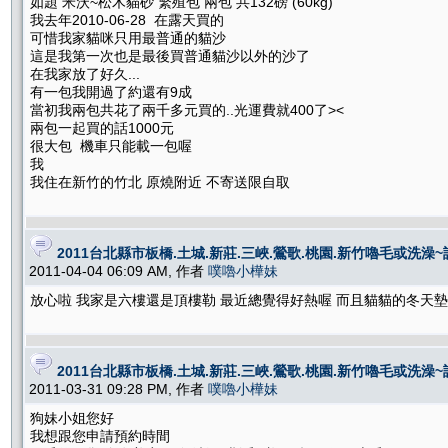
如題 米沃~松木貓砂 繁殖包 兩包 共132磅 (60kg)
我去年2010-06-28 在露天買的
可惜我家貓咪只用最普通的貓沙
這是我第一次也是最後買普通貓沙以外的沙了
在我家放了好久...
有一包我開過了約還有9成
當初我兩包共花了兩千多元買的..光運費就400了><
兩包一起買的話1000元
很大包 機車只能載一包喔
我
我住在新竹的竹北 原燒附近 不寄送限自取
2011台北縣市板橋.土城.新莊.三峽.鶯歌.桃園.新竹嚕毛或洗
2011-04-04 06:09 AM, 作者
噗嚕小樺妹
放心啦 我家是六樓還是頂樓勒 最近總覺得好熱喔 而且貓貓的冬天
2011台北縣市板橋.土城.新莊.三峽.鶯歌.桃園.新竹嚕毛或洗
2011-03-31 09:28 PM, 作者
噗嚕小樺妹
狗妹小姐您好
我想跟您申請預約時間