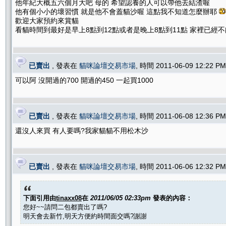
他年紀大概五六個月大吧 母的 希望認養的人可以帶他去結渣喔
他有個小小的壞習慣 就是他不會蓋貓沙喔 這點我不知道怎麼辦耶
歡迎大家預約來賞貓
看貓時間到最好是早上8點到12點或者是晚上8點到11點 家裡已經
已賣出
, 發表在
貓咪論壇交易市場
, 時間 2011-06-09 12:22 
可以阿 沒開過的700 開過的450 一起買1000
已賣出
, 發表在
貓咪論壇交易市場
, 時間 2011-06-08 12:36 
還沒人來買 有人要嗎?我家貓貓不用松木沙
已賣出
, 發表在
貓咪論壇交易市場
, 時間 2011-06-06 12:32 
下面引用由
tinaxx08
在
2011/06/05 02:33pm
發表的內容：
您好~~請問二包都賣出了嗎?
明天會去新竹,明天方便約時間面交嗎?謝謝