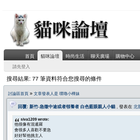
首頁
貓咪論壇
時尚生活
聊天廣場
購物中心
請先登入
搜尋結果: 77 筆資料符合您搜尋的條件
»
討論區首頁
文章發表人是 噗嚕小樺妹
回覆: 新竹-急徵中途或者領養者 白色藍眼親人小貓
, 發表在
北
siva1209 wrote:
他很像有混暹羅
會很多人喜歡不要急
好好幫他挑主人