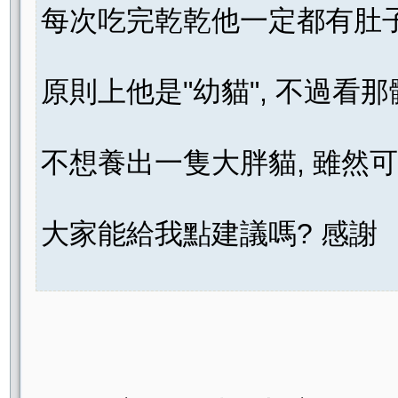
每次吃完乾乾他一定都有肚
原則上他是"幼貓", 不過看
不想養出一隻大胖貓, 雖然可
大家能給我點建議嗎? 感謝