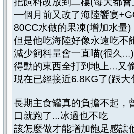
把飼料改放到二樓(每天都會
一個月前又改了海陸饗宴+GO!
80CC水做的果凍(增加水量)
但是他吃海陸好像永遠吃不飽.
減少飼料量會一直喵(很久..
得動的東西全打到地上...又偷
現在已經接近6.8KG了(跟
長期主食罐真的負擔不起，曾
口就跑了...冰過也不吃
該怎麼做才能增加飽足感讓