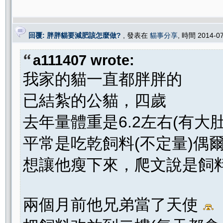
回覆: 胖胖貓要減肥該怎麼做?
, 發表在
貓事分享
, 時間 2014-0
a111407 wrote:
我家的貓一直都胖胖的
已結紮的公貓，四歲
去年量體重是6.2左右(有大
平常是吃乾飼料(不定量)偶
想讓他瘦下來，爬文說是飼
兩個月前他兄弟當了天使