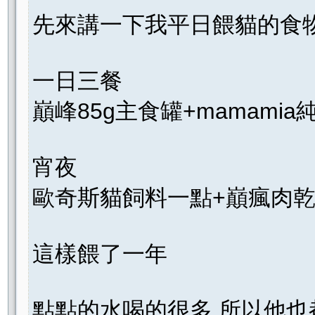
先來講一下我平日餵貓的食
一日三餐
巔峰85g主食罐+mamamia純
宵夜
歐奇斯貓飼料一點+巔瘋肉
這樣餵了一年
點點的水喝的很多 所以他也