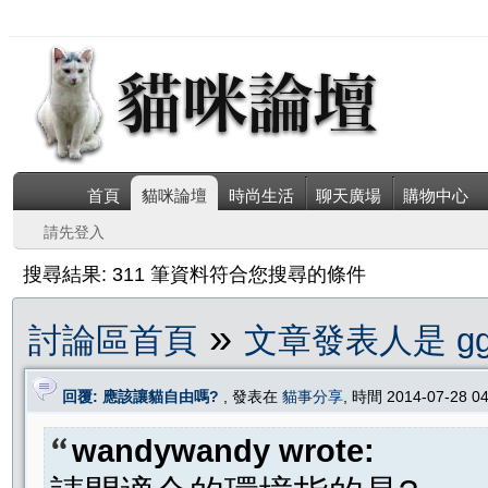
首頁
貓咪論壇
時尚生活
聊天廣場
購物中心
請先登入
搜尋結果: 311 筆資料符合您搜尋的條件
»
討論區首頁
文章發表人是 gg
回覆: 應該讓貓自由嗎?
, 發表在
貓事分享
, 時間 2014-07-28 0
wandywandy wrote: