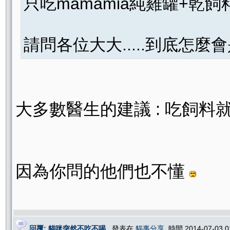
只吃mamamia純雞罐+乾飼料
請問各位大大.....到底怎麼
大多數醫生的建議 : 吃飼料
因為你問的他們也不懂
回覆: 貓咪突然不吃不喝
, 發表在
貓事分享
, 時間 2014-07-03 