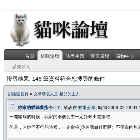
首頁
貓咪論壇
時尚生活
聊天廣場
購物中心
請先登入
搜尋結果: 146 筆資料符合您搜尋的條件
»
討論區首頁
文章發表人是 貓兒的主人
妳家的貓聽董指令ㄇ?
, 發表在
貓事分享
, 時間 2008-02-28 01
一開罐罐的時候，我家的兩個公主一定狂奔出去搶吃
但是，叫她們不行的時候，一定會扮(你叫我做什麼啊）不明白的無辜