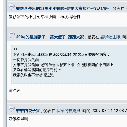
收容所帶出的13隻小小貓咪~需要大家加油~存活1隻~
, 發表在
但願餘下的小朋友幸福快樂，神祝福牠們
400g的貓腿斷了....當天使了 謝謝大家
, 發表在
貓咪救生隊
, 時
下面引用由
sala1225s
在
2007/08/16 03:51am
發表的內容：
一切都是我的錯
如果不是我偷懶 想說待會大貓要上樓 沒把樓梯間的小門關上
又沒在離開房間前把房門關上
我家的狗也不會趁機逞兇
...
請節哀
貓貓的袋子症
, 發表在
我家的貓寶貝
, 時間 2007-08-14 12:03
好像松鼠啊