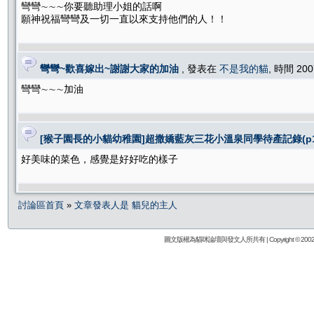
彎彎∼∼∼你要聽助理小姐的話啊
願神祝福彎彎及一切一直以來支持他們的人！！
彎彎~歡喜嫁出~謝謝大家的加油
, 發表在
不是我的貓
, 時間 200
彎彎∼∼∼加油
[猴子園長的小貓幼稚園]超撒嬌藍灰三花小溫泉同學待產記錄(p15.
好美味的菜色，感覺是好好吃的樣子
討論區首頁
»
文章發表人是 貓兒的主人
圖文版權為貓咪論壇與發文人所共有 | Copyright © 2002