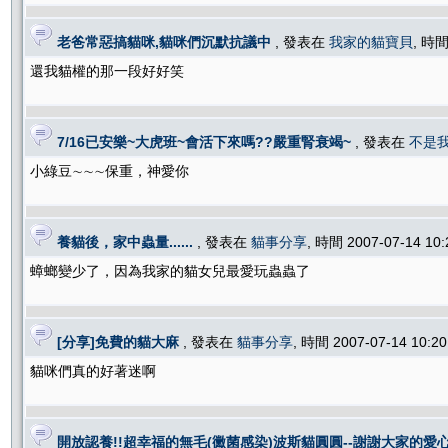
老爸常惡搞貓咪,貓咪們沉默抗議中
, 發表在
我家的貓寶貝
, 時間
還我貓權的那一段好好笑
7/16已安樂~大虎班~會活下來嗎??嚴重腎衰竭~
, 發表在
不是
小綠豆∼∼∼保重，神愛你
養貓後，家中蟲量......
, 發表在
貓事分享
, 時間 2007-07-14 10
蟑螂變少了，因為我家的貓女兒最愛玩蟲蟲了
[分享]免費的貓大麻
, 發表在
貓事分享
, 時間 2007-07-14 10:
貓咪們真的好著迷啊
開放認養!!超幸福的無毛(黴菌感染)波斯貓圓圓--謝謝大家的愛