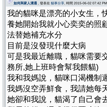
如何與家人溝通
, 發表在
貓事分享
, 時間 2015-06-02 07:42 
我的貓咪是漂亮的小女生，快
養她開始我就小心奕奕的照顧
法替她補充水分
目前是沒發現什麼大病
可是我最近離職，貓咪需要
務所,她上班時會幫我餵貓)
我和我媽說，貓咪口渴機制
我媽沒空弄鮮食，我請她每
她卻和我說，貓渴了自己會