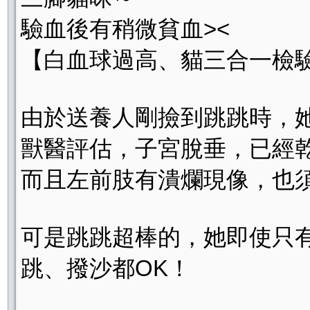
驗血後有稍微貧血><
【白血球過高、貓三合一檢
由於送養人剛撿到跳跳時，
獸醫評估，子宮脫垂，已經乾扁
而且左前肢有潰爛現像，也須
可是跳跳超棒的，她即使只
跳、撥沙都OK！