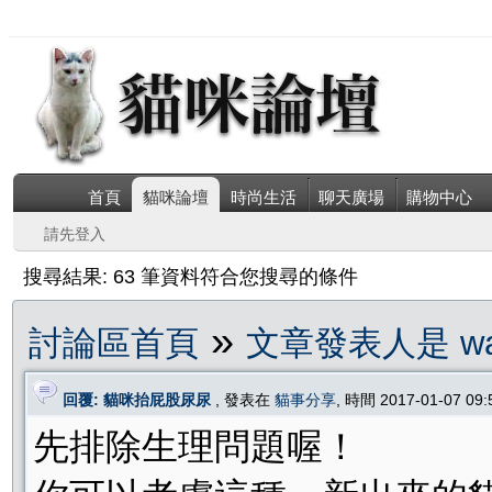
首頁
貓咪論壇
時尚生活
聊天廣場
購物中心
請先登入
搜尋結果: 63 筆資料符合您搜尋的條件
»
討論區首頁
文章發表人是 wan
回覆: 貓咪抬屁股尿尿
, 發表在
貓事分享
, 時間 2017-01-07 09
先排除生理問題喔！