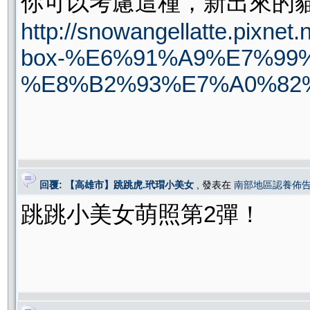
你可以考慮這種，新出來的
http://snowangellatte.pixnet.
box-%E6%91%A9%E7%99
%E8%B2%93%E7%A0%82
回覆: 【高雄市】跳跳虎.玳瑁小美女
, 發表在
南部地區認養佈
跳跳小美女萌照第2彈！