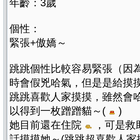
年齡：3歲
個性：
緊張+傲嬌～
跳跳個性比較容易緊張（因為
時會假兇哈氣，但是是給摸
跳跳喜歡人家摸摸，雖然會
以得到一枚蹭蹭貓～(
)
她目前還在住院
，可是救
話摸摸她～(跳跳超喜歡人