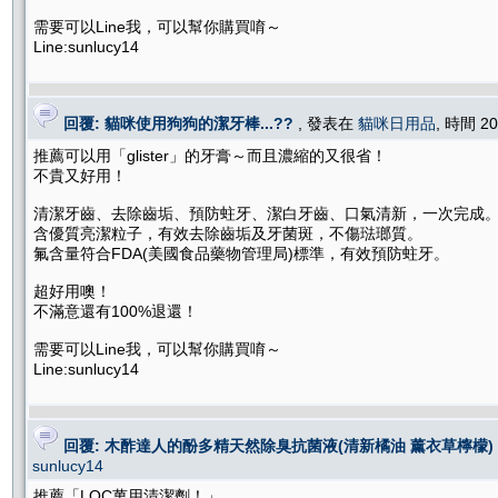
需要可以Line我，可以幫你購買唷～
Line:sunlucy14
回覆: 貓咪使用狗狗的潔牙棒...??
, 發表在
貓咪日用品
, 時間 20
推薦可以用「glister」的牙膏～而且濃縮的又很省！
不貴又好用！
清潔牙齒、去除齒垢、預防蛀牙、潔白牙齒、口氣清新，一次完成
含優質亮潔粒子，有效去除齒垢及牙菌斑，不傷琺瑯質。
氟含量符合FDA(美國食品藥物管理局)標準，有效預防蛀牙。
超好用噢！
不滿意還有100%退還！
需要可以Line我，可以幫你購買唷～
Line:sunlucy14
回覆: 木酢達人的酚多精天然除臭抗菌液(清新橘油 薰衣草檸檬
sunlucy14
推薦「LOC萬用清潔劑！」