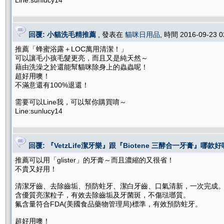
Line:sunlucy14
回覆: 小貓洗毛精推薦
, 發表在
貓咪日用品
, 時間 2016-09-23 
推薦「蜂蜜浴露＋LOC萬用清潔！」
可以讓毛小孩毛髮更亮，而且又是純天然～
藉由洗澡之於還能幫貓咪除身上的蟲蟲呢！
超好用噢！
不滿意還有100%退還！
需要可以Line我，可以幫你購買唷～
Line:sunlucy14
回覆: 『VetzLife潔牙樂』跟『Biotene 三酵合一牙膏』哪款
推薦可以用「glister」的牙膏～而且濃縮的又很省！
不貴又好用！
清潔牙齒、去除齒垢、預防蛀牙、潔白牙齒、口氣清新，一次完成
含優質亮潔粒子，有效去除齒垢及牙菌斑，不傷琺瑯質。
氟含量符合FDA(美國食品藥物管理局)標準，有效預防蛀牙。
超好用噢！