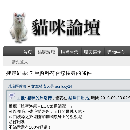
首頁
貓咪論壇
時尚生活
聊天廣場
購物中心
請先登入
搜尋結果: 7 筆資料符合您搜尋的條件
»
討論區首頁
文章發表人是 sunlucy14
回覆: 貓咪的沐浴精
, 發表在
貓咪日用品
, 時間 2016-09-23 02
推薦「蜂蜜浴露＋LOC萬用清潔！」
可以讓毛小孩毛髮更亮，而且又是純天然～
藉由洗澡之於還能幫貓咪除身上的蟲蟲呢！
超好用噢！
不滿意還有100%退還！