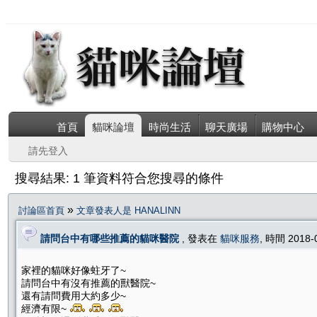
首頁
貓咪論壇
時尚生活
聊天廣場
購物中心
請先登入
搜尋結果: 1 筆資料符合您搜尋的條件
»
討論區首頁
文章發表人是 HANALINN
請問台中有哪些推薦的貓咪醫院
, 發表在
貓咪服務
, 時間 2018-
家裡的貓咪好像蛀牙了~
請問台中有沒有推薦的獸醫院~
還有請問費用大約多少~
經濟有限~