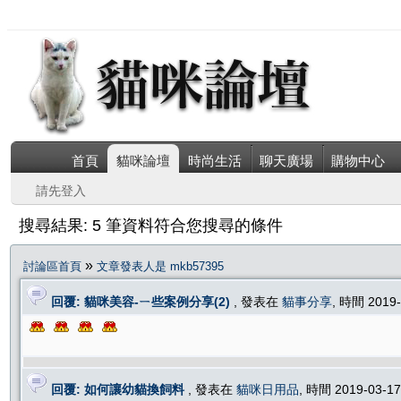
首頁
貓咪論壇
時尚生活
聊天廣場
購物中心
請先登入
搜尋結果: 5 筆資料符合您搜尋的條件
»
討論區首頁
文章發表人是 mkb57395
回覆: 貓咪美容-ㄧ些案例分享(2)
, 發表在
貓事分享
, 時間 2019
回覆: 如何讓幼貓換飼料
, 發表在
貓咪日用品
, 時間 2019-03-1