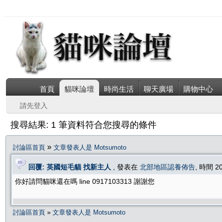
首頁
貓咪論壇
時尚生活
聊天廣場
購物中心
請先登入
搜尋結果: 1 筆資料符合您搜尋的條件
»
討論區首頁
文章發表人是 Motsumoto
回覆: 英國短毛貓 找新主人
, 發表在
北部地區認養佈告
, 時間 2
你好請問貓咪還在嗎 line 0917103313 謝謝您
討論區首頁
»
文章發表人是 Motsumoto