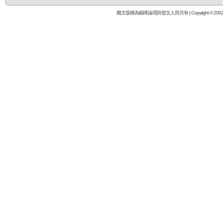
圖文版權為貓咪論壇與發文人所共有 | Copyright © 2002