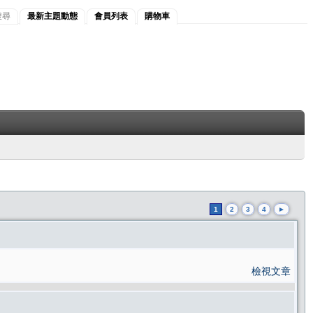
搜尋
最新主題動態
會員列表
購物車
1
2
3
4
►
檢視文章