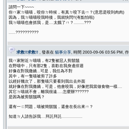
請問一下~~~~
你ㄇ家ㄉ喵喵，咬你ㄉ時候，有真ㄉ咬下去ㄇ？(意思是咬到肉肉)
因為，我ㄉ喵喵咬我時後，我就快閃!!(有點怕啦)
我ㄉ喵喵也會抓我，是....太餓了ㄇ？.........???
......??????????
求救!!求救!!
, 發表在
貓事分享
, 時間 2003-09-06 03:56 PM,
我ㄇ家附近ㄉ喵喵，有2隻被惡人剪鬍鬚
在野喵中，只有那2隻，喜歡在我身邊排迴
好像在對我撒嬌...可是，我任為不對
其中，有一隻喵被剪了許多
以經好幾次了，那隻喵只要看到我出去外面
就好像在對我撒嬌，可是，他會咬我，好像把我當做食物一樣....
其它ㄉ喵就不會，離我很遠.....怎麼辦??????
是因為被剪鬍鬚嗎？
還有一ㄍ問題，喵被簡鬍鬚，還會在長出來ㄇ？
知道ㄉ人請告訴我....拜託拜託..................