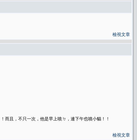
檢視文章
！！而且，不只一次，他是早上噴ㄉ，連下午也噴小貓！！
檢視文章