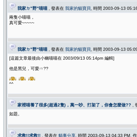
我家ㄉ"野"喵喵
, 發表在
我家的貓寶貝
, 時間 2003-09-13 05:
兩隻小喵喵，
真可愛~~~~~
我家ㄉ"野"喵喵
, 發表在
我家的貓寶貝
, 時間 2003-09-13 05:
[這篇文章最後由小幽喵喵在 2003/09/13 05:14pm 編輯]
他是黑兒，可愛ㄇ??
^^
家裡喵養了很多(超過2隻)，萬一吵、打架了，你會怎麼做??
,
如題。
求救!!求救!!
, 發表在
貓事分享
, 時間 2003-09-13 04:33 PM,