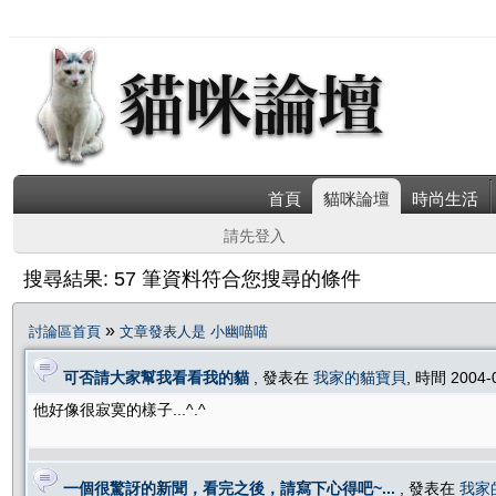
首頁
貓咪論壇
時尚生活
請先登入
搜尋結果: 57 筆資料符合您搜尋的條件
»
討論區首頁
文章發表人是 小幽喵喵
可否請大家幫我看看我的貓
, 發表在
我家的貓寶貝
, 時間 2004-
他好像很寂寞的樣子...^.^
一個很驚訝的新聞，看完之後，請寫下心得吧~...
, 發表在
我家