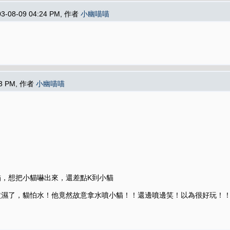
03-08-09 04:24 PM, 作者
小幽喵喵
43 PM, 作者
小幽喵喵
，想把小貓嚇出來，還差點K到小貓
噴濕了，貓怕水！他竟然故意拿水噴小貓！！還邊噴邊笑！以為很好玩！