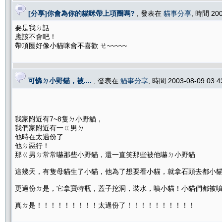
[分享]你會為你的貓咪帶上項圈嗎?
, 發表在
貓事分享
, 時間 20
要是我ㄉ話
應該不會吧！
帶項圈好像小貓咪會不喜歡 ㄝ~~~~~
可憐ㄉ小野貓，被....
, 發表在
貓事分享
, 時間 2003-08-09 03:
我家附近有7~8隻ㄉ小野貓，
我們家附近有一ㄍ男ㄉ
他時在太過份了...
他ㄉ惡行！
那ㄍ男ㄉ常常嚇那些小野貓，還一直笑那些被他嚇ㄉ小野貓
這幾天，有隻母貓生了小貓，他為了想要看小貓，就拿石頭去都小貓
更過份ㄉ是，它拿寶特瓶，蓋子挖洞，裝水，噴小貓！小貓們都被
真ㄉ是！！！！！！！！！太過份了！！！！！！！！！！