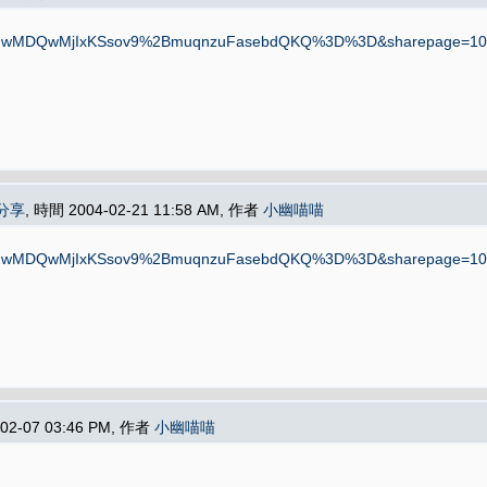
IwMDQwMjIxKSsov9%2BmuqnzuFasebdQKQ%3D%3D&sharepage=10&sel
分享
, 時間 2004-02-21 11:58 AM, 作者
小幽喵喵
IwMDQwMjIxKSsov9%2BmuqnzuFasebdQKQ%3D%3D&sharepage=10&sel
-02-07 03:46 PM, 作者
小幽喵喵