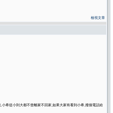
檢視文章
息,小希從小到大都不曾離家不回家,如果大家有看到小希,撥個電話給