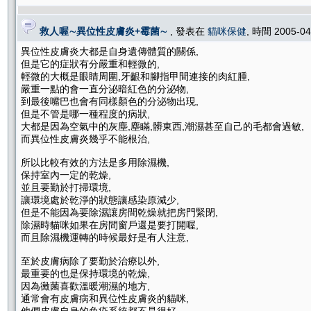
救人喔∼異位性皮膚炎+霉菌∼
, 發表在
貓咪保健
, 時間 2005-0
異位性皮膚炎大都是自身遺傳體質的關係,
但是它的症狀有分嚴重和輕微的,
輕微的大概是眼睛周圍,牙齦和腳指甲間連接的肉紅腫,
嚴重一點的會一直分泌暗紅色的分泌物,
到最後嘴巴也會有同樣顏色的分泌物出現,
但是不管是哪一種程度的病狀,
大都是因為空氣中的灰塵,塵瞞,髒東西,潮濕甚至自己的毛都會過敏,
而異位性皮膚炎幾乎不能根治,
所以比較有效的方法是多用除濕機,
保持室內一定的乾燥,
並且要勤於打掃環境,
讓環境處於乾淨的狀態讓感染原減少,
但是不能因為要除濕讓房間乾燥就把房門緊閉,
除濕時貓咪如果在房間窗戶還是要打開喔,
而且除濕機運轉的時候最好是有人注意,
至於皮膚病除了要勤於治療以外,
最重要的也是保持環境的乾燥,
因為黴菌喜歡溫暖潮濕的地方,
通常會有皮膚病和異位性皮膚炎的貓咪,