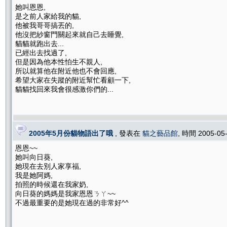
她叫恩恩,
是之前人家給我的貓,
他被我哥哥搞丟的,
他沒把紗窗門關起來就自己去睡覺,
貓貓就跑出去...
已經出去找過了,
但是因為他本性怕生不親人,
所以就算他在附近他也不會回應,
希望大家在失蹤的附近幫忙看顧一下,
貓貓找回來我會很感激你們的...
2005年5月份貓物語出了哦
, 發表在
貓之藝品館
, 時間 2005-05
恩恩~~
她叫向日葵,
她現在去別人家享福,
我是她阿媽,
拍照的時候還在我家奶,
向日葵的媽媽是我家恩恩ㄋㄚ~~
不過最重要的是她現在過的非常好^^