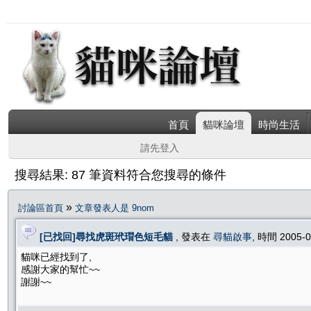
首頁
貓咪論壇
時尚生活
請先登入
搜尋結果: 87 筆資料符合您搜尋的條件
»
討論區首頁
文章發表人是 9nom
[已找回]尋找虎斑玳瑁色短毛貓
, 發表在
尋貓啟事
, 時間 2005-
貓咪已經找到了,
感謝大家的幫忙~~
謝謝~~