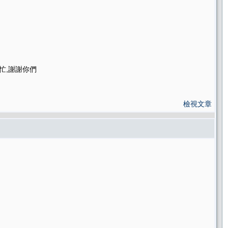
忙,謝謝你們
檢視文章