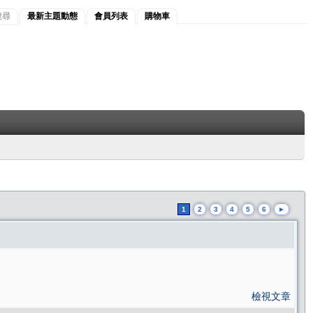
搜尋
最新主題動態
會員列表
購物車
1
2
3
4
5
6
►
檢視文章