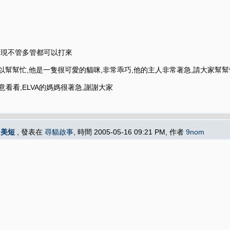
,如果發現不管多管都可以打來
幫幫忙,他是一隻很可愛的貓咪,非常乖巧,他的主人非常著急,請大家幫幫
看看,ELVA的媽媽很著急,謝謝大家
白美短
, 發表在
尋貓啟事
, 時間 2005-05-16 09:21 PM, 作者
9nom