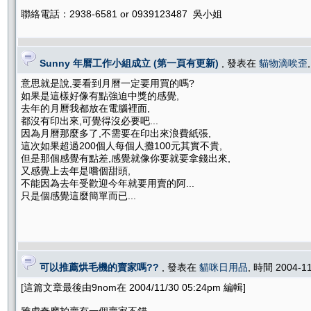
聯絡電話：2938-6581 or 0939123487 吳小姐
Sunny 年曆工作小組成立 (第一頁有更新)
, 發表在
貓物滴唉歪
意思就是說,要看到月曆一定要用買的嗎?
如果是這樣好像有點強迫中獎的感覺,
去年的月曆我都放在電腦裡面,
都沒有印出來,可覺得沒必要吧...
因為月曆那麼多了,不需要在印出來浪費紙張,
這次如果超過200個人每個人攤100元其實不貴,
但是那個感覺有點差,感覺就像你要就要拿錢出來,
又感覺上去年是嚐個甜頭,
不能因為去年受歡迎今年就要用賣的阿...
只是個感覺這麼簡單而已...
可以推薦烘毛機的賣家嗎??
, 發表在
貓咪日用品
, 時間 2004-1
[這篇文章最後由9nom在 2004/11/30 05:24pm 編輯]