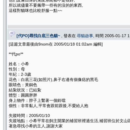
他們皮膚自身的免疫系統都不是很好,
所以就儘量不要佩帶一些有的沒的的東西,
這樣對貓咪也比較舒服一點~~
[代PO]尋找白底三色貓~
, 發表在
尋貓啟事
, 時間 2005-01-17 
[這篇文章最後由9nom在 2005/01/18 01:02am 編輯]
**代po**
姓名：小希
性別：母
年紀：2-3歲
花色：白底三花(如照片),鼻子右邊有個像痣的黑毛
眼睛色：黃銅色
結紮狀況：已結紮
體型：圓圓胖胖
身上物件：脖子上繫著一個鈴噹
個性：非常黏人,平常會跟前跟後,不愛給人抱
失蹤時間：2005/01/10
失蹤地點：小希平常在飼主開業的補習班裡過生活,補習班位於文山區忠
著急尋找小希的主人,謝謝大家