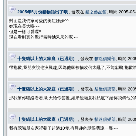
2005年5月份貓物語出了哦
, 發表在
貓之藝品館
, 時間 2005-05
封面是我們家可愛的美短妹妹^^
她現在長大嚕~~
但是一樣可愛喔!!
現在看到真的覺得當時她呆呆的呢~~
十隻貓以上的大家庭（已過期）
, 發表在
貓迷俱樂部
, 時間 200
很抱歉,我朋友說他沒興趣,因為他家被貓攻佔太亂了,不能獻醜,抱歉嚕
十隻貓以上的大家庭（已過期）
, 發表在
貓迷俱樂部
, 時間 200
那我幫你聯絡看看,明天給你答覆,如果他願意我私底下給你飛鴿他的
十隻貓以上的大家庭（已過期）
, 發表在
貓迷俱樂部
, 時間 200
我有認識朋友家裡養了超過10隻,有興趣的話跟我說一聲~~