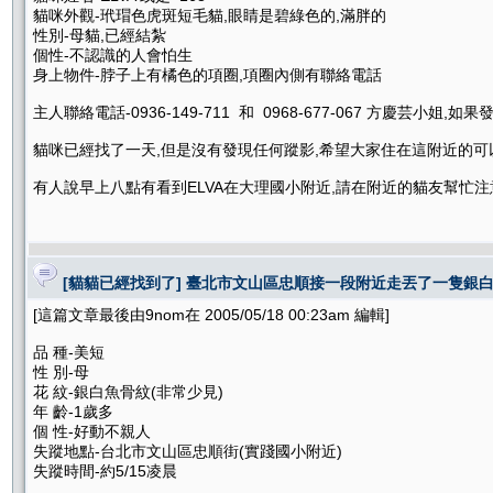
貓咪外觀-玳瑁色虎斑短毛貓,眼睛是碧綠色的,滿胖的
性別-母貓,已經結紮
個性-不認識的人會怕生
身上物件-脖子上有橘色的項圈,項圈內側有聯絡電話
主人聯絡電話-0936-149-711 和 0968-677-067 方慶芸小姐
貓咪已經找了一天,但是沒有發現任何蹤影,希望大家住在這附近的可以
有人說早上八點有看到ELVA在大理國小附近,請在附近的貓友幫忙注意
[貓貓已經找到了] 臺北市文山區忠順接一段附近走丟了一隻銀
[這篇文章最後由9nom在 2005/05/18 00:23am 編輯]
品 種-美短
性 別-母
花 紋-銀白魚骨紋(非常少見)
年 齡-1歲多
個 性-好動不親人
失蹤地點-台北市文山區忠順街(實踐國小附近)
失蹤時間-約5/15凌晨