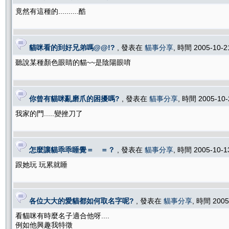
竟然有這種的..........酷
貓咪看的到好兄弟嗎@@!?
, 發表在
貓事分享
, 時間 2005-10-
聽說某種顏色眼睛的貓~~是陰陽眼唷
你曾有貓咪亂磨爪的困擾嗎?
, 發表在
貓事分享
, 時間 2005-10
我家的門.....變挫刀了
怎麼讓貓乖乖睡覺＝ ＝？
, 發表在
貓事分享
, 時間 2005-10-
跟她玩 玩累就睡
各位大大的愛貓都如何取名字呢?
, 發表在
貓事分享
, 時間 2005
看貓咪有時麼名子適合他呀....
例如他興趣我特徵