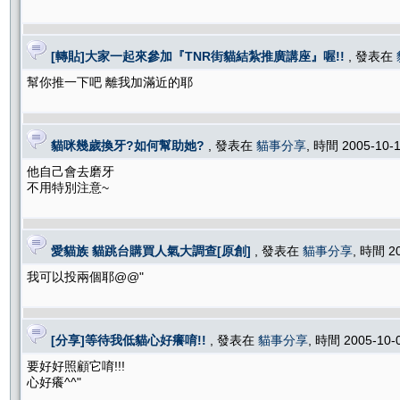
[轉貼]大家一起來參加『TNR街貓結紮推廣講座』喔!!
, 發表在
幫你推一下吧 離我加滿近的耶
貓咪幾歲換牙?如何幫助她?
, 發表在
貓事分享
, 時間 2005-10-
他自己會去磨牙
不用特別注意~
愛貓族 貓跳台購買人氣大調查[原創]
, 發表在
貓事分享
, 時間 2
我可以投兩個耶@@"
[分享]等待我低貓心好癢唷!!
, 發表在
貓事分享
, 時間 2005-10-
要好好照顧它唷!!!
心好癢^^"