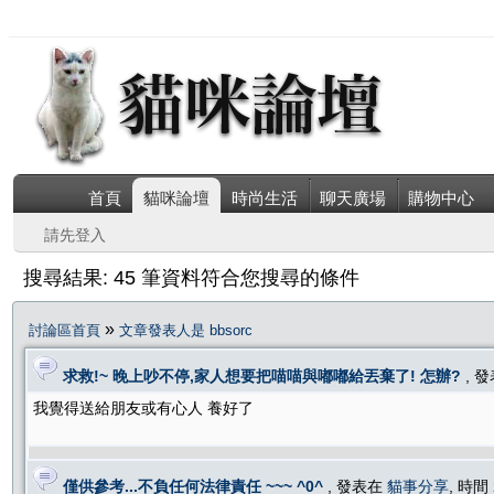
首頁
貓咪論壇
時尚生活
聊天廣場
購物中心
請先登入
搜尋結果: 45 筆資料符合您搜尋的條件
»
討論區首頁
文章發表人是 bbsorc
求救!~ 晚上吵不停,家人想要把喵喵與嘟嘟給丟棄了! 怎辦?
, 
我覺得送給朋友或有心人 養好了
僅供參考...不負任何法律責任 ~~~ ^0^
, 發表在
貓事分享
, 時間 