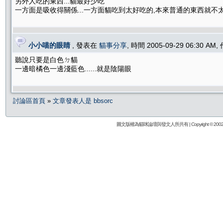
另外人吃的東西...貓最好少吃
一方面是吸收得關係...一方面貓吃到太好吃的,本來普通的東西就不
小小喵的眼睛
, 發表在
貓事分享
, 時間 2005-09-29 06:30 AM
聽說只要是白色ㄉ貓
一邊暗橘色一邊淺藍色......就是陰陽眼
討論區首頁
»
文章發表人是 bbsorc
圖文版權為貓咪論壇與發文人所共有 | Copyright © 2002