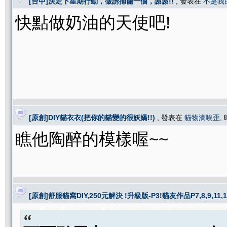
[台中]決定下星期行動，徵誘捕籠一個，謝謝!!
, 發表在
不是我
快點做奶油的天使吧!
[原創]DIY貓衣衣(把你的貓變的很妖嬌!!)
, 發表在
貓物滴唉歪
,
瞧他陶醉的模樣喔~~
[原創]舒服貓窩DIY,250元解決 !升級版-P3!貓友作品P7,8,9,11,1