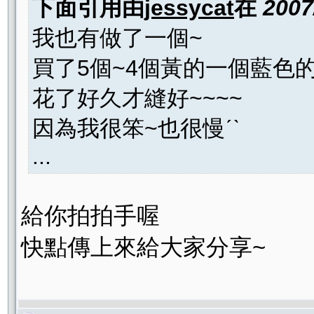
下面引用由
jessycat
在
2007
我也有做了一個~
買了5個~4個黃的一個藍色的
花了好久才縫好~~~~
因為我很笨~也很慢ˊˋ
...
給你拍拍手喔
快點傳上來給大家分享~