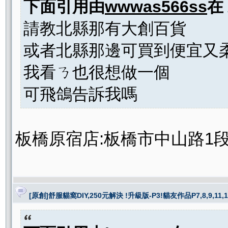
下面引用由
wwwas566ss
在
請教北縣那有大創百貨
或者北縣那邊可買到便宜又
我看ㄋ也很想做一個
可飛鴿告訴我嗎
板橋原宿店:板橋市中山路1段50巷2
[原創]舒服貓窩DIY,250元解決 !升級版-P3!貓友作品P7,8,9,11,1