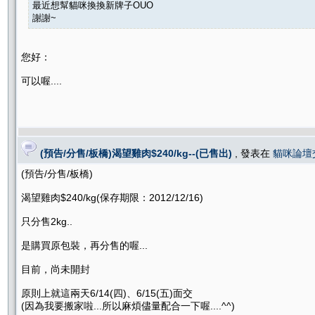
最近想幫貓咪換換新牌子OUO
謝謝~
您好：
可以喔....
(預告/分售/板橋)渴望雞肉$240/kg--(已售出)
, 發表在
貓咪論壇
(預告/分售/板橋)
渴望雞肉$240/kg(保存期限：2012/12/16)
只分售2kg..
是購買原包裝，再分售的喔...
目前，尚未開封
原則上就這兩天6/14(四)、6/15(五)面交
(因為我要搬家啦...所以麻煩儘量配合一下喔....^^)