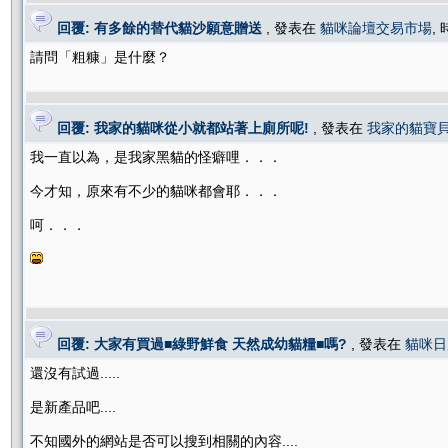
回覆: 有多餘的替代貓沙願意贈送
, 發表在
貓咪論壇交易市場
, 
請問「粗糠」是什麼？
回覆: 我家的貓咪從小就都站著上廁所呢!
, 發表在
我家的貓寶
我一直以為，是我家黑貓的怪癖哩．．．
今才知，原來有不少的貓咪都會耶．．．
呵．．．
回覆: 大家有買過■綠野鮮食 天然成幼貓糧■嗎?
, 發表在
貓咪日
還沒有試過.....
是新產品吧....
不知國外的網站是否可以搜到相關的內容....