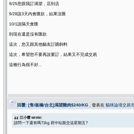
9/25您跟我訂渴望，店到店
9/28說3天內會匯款，結果沒匯
10/1說隔天會匯
到現在還是沒有匯款
這次，您又跟其他貓友訂購飼料
這次，希望您不要再說要訂，結果又不完成交易
這種行為很不好...
回覆: [售/板橋/台北]渴望雞肉$240/KG
, 發表在
貓咪論壇交易
江小蕾 wrote:
請問一下還有嗎?1kg 府中站面交這星期五?