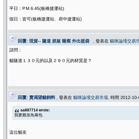
平日：P.M.6:45(板橋捷運站)
假日：皆可(板橋捷運站、府中捷運站)
回覆: 現貨-- 隧道 抓板 睡窩 外出提袋
, 發表在
貓咪論壇交易
請問：
貓隧道１３０元的以及２９０元的材質是？
回覆: 賣渴望貓飼料
, 發表在
貓咪論壇交易市場
, 時間 2012-10
aa887714 wrote:
我要雞加魚兩包
這位貓友