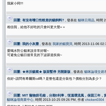
我家小冏!!!
回覆: 有沒有嗜口性較差的貓飼料?
, 發表在
貓咪日用品
, 時間 2
相信我，給他不好吃的只會叫更大聲= =
回覆: 我的小灰塵
, 發表在
我家的貓寶貝
, 時間 2013-11-06 02
愛喝水對公貓來說非常好喔~
可避免公貓日後常見的下泌尿道疾病~
回覆: ★米沃貓窩★ 版面暫停 另開新版
, 發表在
貓咪論壇交易
你好~請問有希爾斯cd嗎？是整包還是分裝包？價格分別為多少？
回覆: MIT 寵物烘毛箱，分期0利率，恆溫環流風，保固三年，貨
貓咪論壇商業中心
, 時間 2013-10-25 09:26 PM, 作者
chicken0304