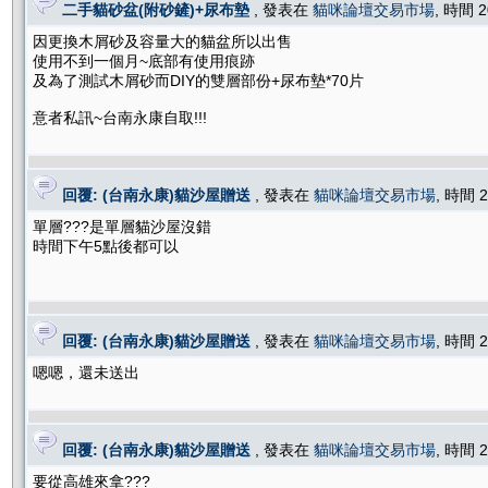
二手貓砂盆(附砂鏟)+尿布墊
, 發表在
貓咪論壇交易市場
, 時間 2
因更換木屑砂及容量大的貓盆所以出售
使用不到一個月~底部有使用痕跡
及為了測試木屑砂而DIY的雙層部份+尿布墊*70片
意者私訊~台南永康自取!!!
回覆: (台南永康)貓沙屋贈送
, 發表在
貓咪論壇交易市場
, 時間 2
單層???是單層貓沙屋沒錯
時間下午5點後都可以
回覆: (台南永康)貓沙屋贈送
, 發表在
貓咪論壇交易市場
, 時間 2
嗯嗯，還未送出
回覆: (台南永康)貓沙屋贈送
, 發表在
貓咪論壇交易市場
, 時間 2
要從高雄來拿???