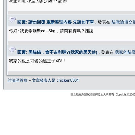
我想知道 小型的多少錢?? 謝謝
回覆: 請勿回覆 重新整理內容 先請勿下單
, 發表在
貓咪論壇交
你好~我要希爾斯cd--3kg，請問有貨嗎？謝謝
回覆: 黑貓貓，會不吉利嗎?(我家的黑天使)
, 發表在
我家的貓
我家的也是可愛的黑王子XD!!!
討論區首頁
»
文章發表人是 chicken0304
圖文版權為貓咪論壇與發文人所共有 | Copyright © 2002