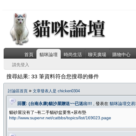
首頁
貓咪論壇
時尚生活
聊天廣場
購物中心
請先登入
搜尋結果: 33 筆資料符合您搜尋的條件
»
討論區首頁
文章發表人是 chicken0304
回覆: (台南永康)貓沙屋贈送~~已送出!!!
, 發表在
貓咪論壇交易
貓砂屋沒有了~有二手貓砂盆要售+尿布墊
http://www.supervr.net/catbbs/topics/list/169023.page