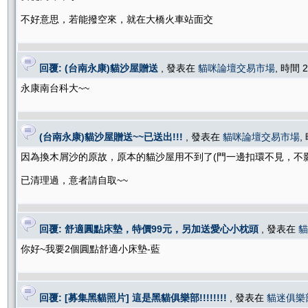
不好意思，若能撥空來，就在大橋火車站面交
回覆: (台南永康)貓沙屋贈送
, 發表在
貓咪論壇交易市場
, 時間 2
永康南台科大~~
(台南永康)貓沙屋贈送~~已送出!!!
, 發表在
貓咪論壇交易市場
,
因為換木屑沙的原故，原本的貓沙屋用不到了(門一邊扣環不見，不
已清理過，意者請自取~~
回覆: 舒適圓點床墊，特價99元，另加送愛心小枕頭
, 發表在
貓
你好~我要2個圓點舒適小床墊-藍
回覆: [募集黑貓照片] 這是黑貓俱樂部!!!!!!!!
, 發表在
貓迷俱樂