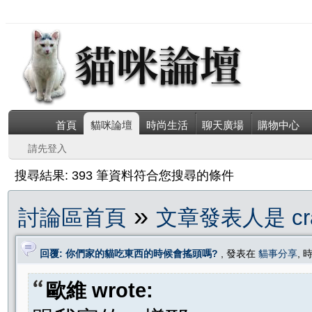
首頁
貓咪論壇
時尚生活
聊天廣場
購物中心
請先登入
搜尋結果: 393 筆資料符合您搜尋的條件
»
討論區首頁
文章發表人是 cra
回覆: 你們家的貓吃東西的時候會搖頭嗎?
, 發表在
貓事分享
, 
歐維 wrote: