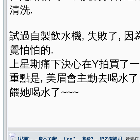
清洗.
試過自製飲水機, 失敗了, 因
覺怕怕的.
上星期痛下決心在Y拍買了一台
重點是, 美眉會主動去喝水了
餵她喝水了~~~
[貼圖].......瘦不了啦!.....(˙oo˙).....養豬?.....(P.2)有說明
, 發表在