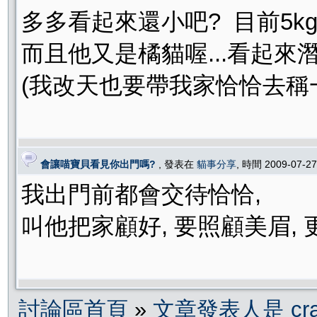
多多看起來還小吧? 目前5kg
而且他又是橘貓喔...看起來潛
(我改天也要帶我家恰恰去稱一下看
會讓喵寶貝看見你出門嗎?
, 發表在
貓事分享
, 時間 2009-07-2
我出門前都會交待恰恰,
叫他把家顧好, 要照顧美眉, 
討論區首頁
»
文章發表人是 cra