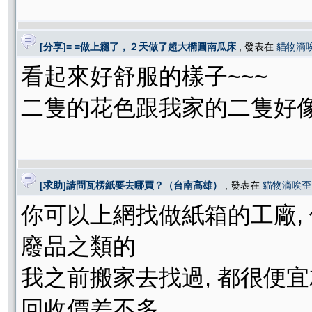
[分享]= =做上癮了，２天做了超大橢圓南瓜床
, 發表在
貓物滴
看起來好舒服的樣子~~~
二隻的花色跟我家的二隻好像
[求助]請問瓦楞紙要去哪買？（台南高雄）
, 發表在
貓物滴唉歪
你可以上網找做紙箱的工廠,
廢品之類的
我之前搬家去找過, 都很便宜
回收價差不多.