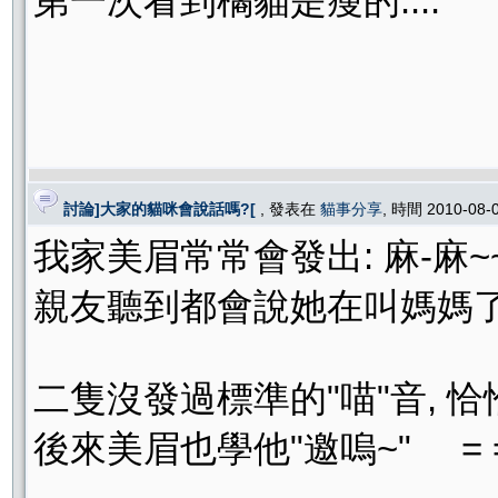
第一次看到橘貓是瘦的....
討論]大家的貓咪會說話嗎?[
, 發表在
貓事分享
, 時間 2010-08-
我家美眉常常會發出: 麻-麻~
親友聽到都會說她在叫媽媽了
二隻沒發過標準的"喵"音, 恰
後來美眉也學他"邀嗚~" = =