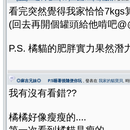
看完突然覺得我家恰恰7kgs算什麼
(回去再開個罐頭給他啃吧@
P.S. 橘貓的肥胖實力果然潛
◎麻吉兄妹◎ P.5睡著後隨便你玩
, 發表在
我家的貓寶貝
, 時
我有沒有看錯??
橘橘好像瘦瘦的....