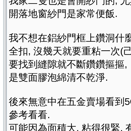
我家二隻也是會開紗門的, 
開落地窗紗門是家常便飯.
我不想在鋁紗門框上鑽洞什麼
全扣, 沒幾天就要重粘一次(
要找到縫隙就不斷鑽鑽摳摳,
是雙面膠泡綿清不乾淨.
後來無意中在五金賣場看到5C
參考看看.
可能因為面積大, 粘得很緊. 