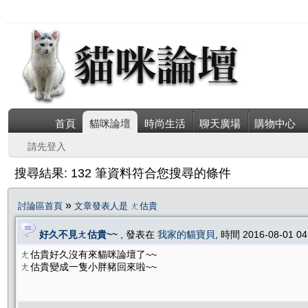
首頁
貓咪論壇
時尚生活
聊天廣場
購物中心
請先登入
搜尋結果: 132 筆資料符合您搜尋的條件
»
討論區首頁
文章發表人是 ㄤ估貴
好久不見ㄤ估貴~~
, 發表在
我家的貓寶貝
, 時間 2016-08-01 0
ㄤ估貴好久沒有來貓咪論壇了~~
ㄤ估貴變成一隻小胖豬回來啦~~