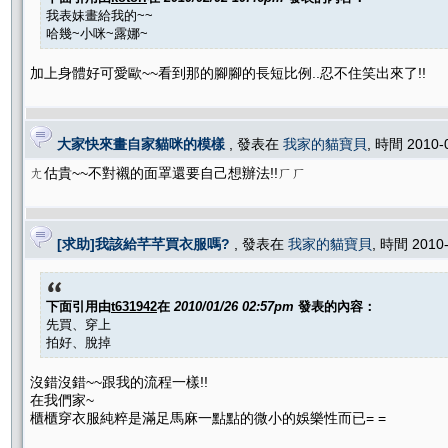
我表妹畫給我的~~
哈幾~小咪~露娜~
加上身體好可愛歐~~看到那的腳腳的長短比例..忍不住笑出來了!!
大家快來畫自家貓咪的模樣
, 發表在
我家的貓寶貝
, 時間 2010-
ㄤ估貴~~不對襯的面罩還要自己想辦法!!ㄏㄏ
[求助]我該給芊芊買衣服嗎?
, 發表在
我家的貓寶貝
, 時間 2010
下面引用由
t631942
在
2010/01/26 02:57pm
發表的內容：
先買、穿上
拍好、脫掉
沒錯沒錯~~跟我的流程一樣!!
在我們家~
櫃櫃穿衣服純粹是滿足馬麻一點點的微小的娛樂性而已= =