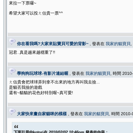
來拉一下票囉~
希望大家可以投ㄤ估貴一票^^
你在看我嗎?大家來貼寶貝可愛的背影~
, 發表在
我家的貓寶貝
,
冠君..真是越來越穩重了!!
學狗狗玩球球-有影片連結喔
, 發表在
我家的貓寶貝
, 時間 2010
ㄤ估貴會把球球弄到拿不出來的地方再叫我去撿...
是貓丟我撿的遊戲
還有~貓貓的花色好特別喔~真可愛!
大家快來畫自家貓咪的模樣
, 發表在
我家的貓寶貝
, 時間 2010-
下面引用由
kotori
在
2010/02/02 10:46pm
發表的內容：