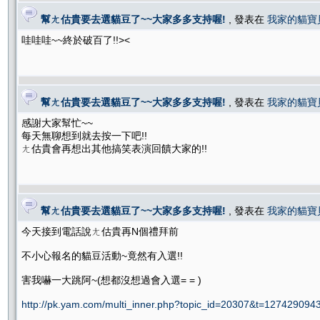
幫ㄤ估貴要去選貓豆了~~大家多多支持喔!
, 發表在
我家的貓寶
哇哇哇~~終於破百了!!><
幫ㄤ估貴要去選貓豆了~~大家多多支持喔!
, 發表在
我家的貓寶
感謝大家幫忙~~
每天無聊想到就去按一下吧!!
ㄤ估貴會再想出其他搞笑表演回饋大家的!!
幫ㄤ估貴要去選貓豆了~~大家多多支持喔!
, 發表在
我家的貓寶
今天接到電話說ㄤ估貴再N個禮拜前
不小心報名的貓豆活動~竟然有入選!!
害我嚇一大跳阿~(想都沒想過會入選= = )
http://pk.yam.com/multi_inner.php?topic_id=20307&t=12742909