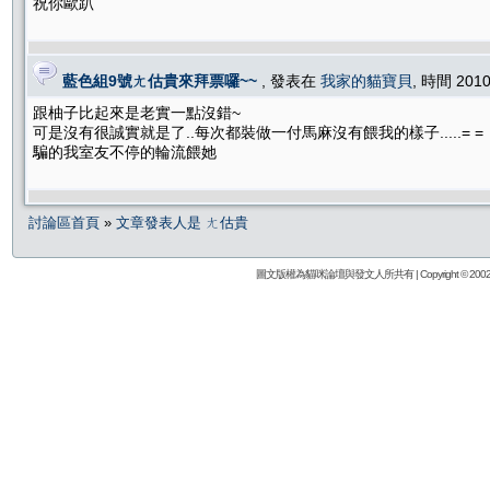
祝你歐趴
藍色組9號ㄤ估貴來拜票囉~~
, 發表在
我家的貓寶貝
, 時間 2010
跟柚子比起來是老實一點沒錯~
可是沒有很誠實就是了..每次都裝做一付馬麻沒有餵我的樣子.....= =
騙的我室友不停的輪流餵她
討論區首頁
»
文章發表人是 ㄤ估貴
圖文版權為貓咪論壇與發文人所共有 | Copyright © 2002