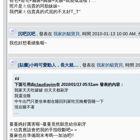
長毛+短毛+扁臉+圓臉+尖臉~就變成這樣了...
照片是ㄤ估貴的同胎妹妹~
我們家ㄤ估貴真的式混的不太好T_T''
沉吧沉吧
, 發表在
我家的貓寶貝
, 時間 2010-01-13 10:00 AM
我也好想看續集喔~
[貼圖]小時可愛動人，長大就....
, 發表在
我家的貓寶貝
, 時間 20
下面引用由
claudiayim
在
2010/01/13 05:51am
發表的內容：
我家天天吃罐罐 但天天都刷牙
我還沒睡
中午出門只要坐車都在睡回到家吃完晚餐昏睡一下
現在睡不著
...
蔓蔓媽好厲害喔~蔓蔓竟然願意給你刷牙
ㄤ估貴應該會把我的手指咬斷吧= =
蔓麻也在準備期末考嗎~~加油吧!!