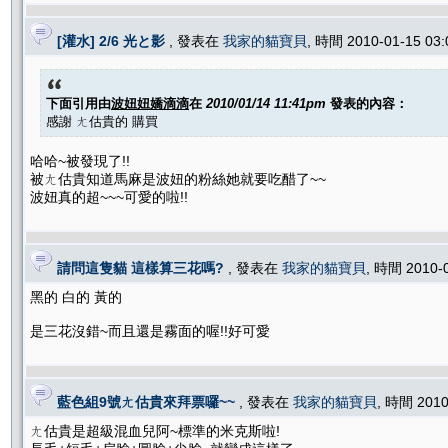
[灌水] 2/6 光と影
, 發表在
我家的貓寶貝
, 時間 2010-01-15 03
下面引用由
波妞妞嬌滴滴
在
2010/01/14 11:41pm
發表的內容：
感謝 ㄤ估貴的 購買
哈哈~被發現了!!
被ㄤ估貴知道馬麻是波妞的粉絲她就要吃醋了~~
波妞真的超~~~可愛的啦!!
請問這隻貓 這樣算三花嗎?
, 發表在
我家的貓寶貝
, 時間 2010-
黑的 白的 黃的
是三花沒錯~而且還是霧面的喔!!好可愛
藍色組9號ㄤ估貴來拜票囉~~
, 發表在
我家的貓寶貝
, 時間 2010
ㄤ估貴是超級混血兒阿~標準的米克斯啦!