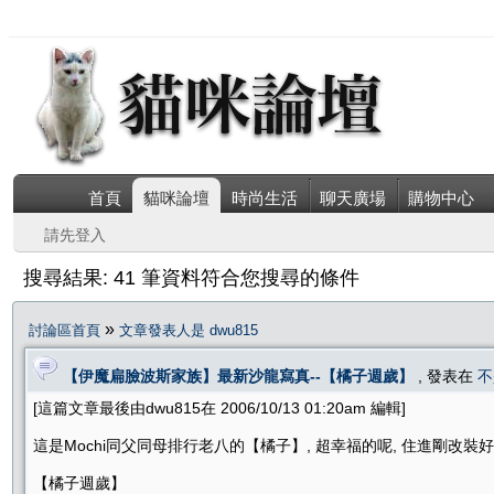
首頁
貓咪論壇
時尚生活
聊天廣場
購物中心
請先登入
搜尋結果: 41 筆資料符合您搜尋的條件
»
討論區首頁
文章發表人是 dwu815
【伊魔扁臉波斯家族】最新沙龍寫真--【橘子週歲】
, 發表在
不
[這篇文章最後由dwu815在 2006/10/13 01:20am 編輯]
這是Mochi同父同母排行老八的【橘子】, 超幸福的呢, 住進剛改裝好
【橘子週歲】