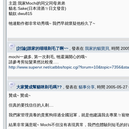
主題:我家Mochi的同父同母弟弟
貓名:Sake(日本清酒ㄉ日文發音)
貓奴:dwu815
牠連動作都非常幼秀哦~ 我們早就懷疑他粉久了~
[討論]誰家的喵喵剃毛了啊~~
, 發表在
我家的貓寶貝
, 時間 200
mochi一歲多, 第一次剃毛, 牠還滿開心的哦~
請參考剪短髮果然比較瘦.....
http://www.supervr.net/catbbs/topic.cgi?forum=10&topic=7356&s
大家贊成幫貓咪剃毛嗎??
, 發表在
貓事分享
, 時間 2005-05-27
贊成~ 贊成~
但真的要找信任的人剃....
我們家管理員養的貴賓狗得過全國冠軍，就是他建議我去專業ㄉ寵物美
結果非常滿意呢~ Mochi不但沒有表現異常，我們也體驗到短毛的好處.