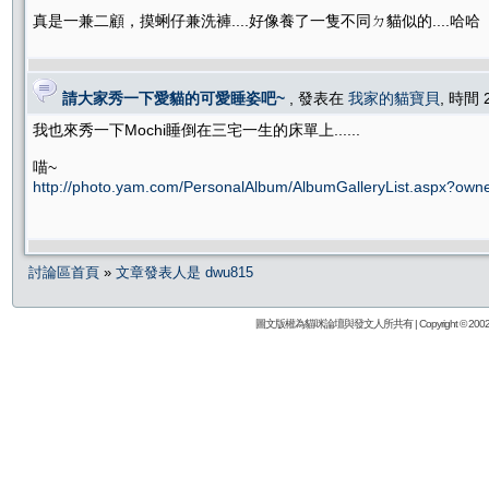
真是一兼二顧，摸蜊仔兼洗褲....好像養了一隻不同ㄉ貓似的....哈哈
請大家秀一下愛貓的可愛睡姿吧~
, 發表在
我家的貓寶貝
, 時間 
我也來秀一下Mochi睡倒在三宅一生的床單上......
喵~
http://photo.yam.com/PersonalAlbum/AlbumGalleryList.aspx?ow
討論區首頁
»
文章發表人是 dwu815
圖文版權為貓咪論壇與發文人所共有 | Copyright © 2002