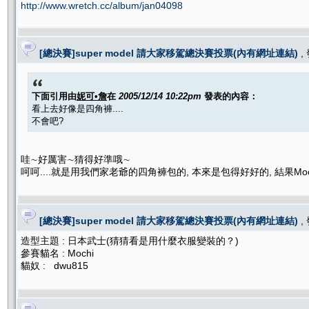
http://www.wretch.cc/album/jan04098
[總決賽]super model 請大家移駕總決賽投票(內有網址連結)
,
下面引用由
妮可•詹
在
2005/12/14 10:22pm
發表的內容：
看上去好像是四角褲....
不會吧?
哇∼好厲害∼猜得好準哦∼
呵呵....就是用我們家老爺的四角褲包的, 本來是包得好好的, 結果Moc
[總決賽]super model 請大家移駕總決賽投票(內有網址連結)
,
造型主題 : 日本武士(猜猜看是用什麼衣服變裝的？)
參賽貓名 : Mochi
貓奴 : dwu815