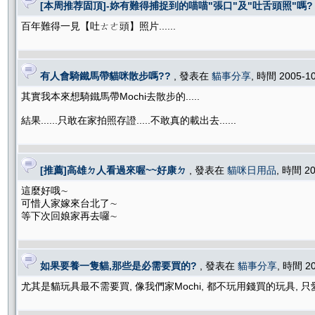
[本周推荐固頂]-妳有難得捕捉到的喵喵"張口"及"吐舌頭照"嗎?
百年難得一見【吐ㄊㄜ頭】照片......
有人會騎鐵馬帶貓咪散步嗎??
, 發表在
貓事分享
, 時間 2005-1
其實我本來想騎鐵馬帶Mochi去散步的.....
結果......只敢在家拍照存證.....不敢真的載出去......
[推薦]高雄ㄉ人看過來喔~~好康ㄉ
, 發表在
貓咪日用品
, 時間 20
這麼好哦∼
可惜人家嫁來台北了∼
等下次回娘家再去囉∼
如果要養一隻貓,那些是必需要買的?
, 發表在
貓事分享
, 時間 2
尤其是貓玩具最不需要買, 像我們家Mochi, 都不玩用錢買的玩具, 只愛玩棉