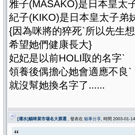
雅子(MASAKO)是日本皇
紀子(KIKO)是日本皇太子
{因為咪將的猝死ˋ所以先生
希望她們健康長大}
妃妃是以前HOLI取的名字ˋ
領養後偶擔心她會適應不良ˋ
就沒幫她換名字了......
[灌水]貓咪菜市場名大票選
, 發表在
貓事分享
, 時間 2003-01-1