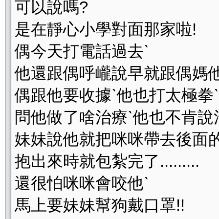
可以說嗎?
是在靜心小學對面那家啦!
偶今天打電話過去ˋ
他還跟偶呼巄說早就跟偶媽他們說
偶跟他要收據ˋ他也打太極拳ˋ
問他做了啥治療ˋ他也不肯說
妹妹說他就把咪咪帶去後面的
抱出來時就包紮完了.........
還很怕咪咪會咬他ˋ
馬上要妹妹幫狗戴口罩!!