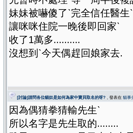
妹妹被嚇傻了ˋ完全信任醫生ˋ
讓咪咪住院一晚後即回家ˋ
收了1萬多..........
沒想到ˋ今天偶趕回娘家去.
[討論]請問各位貓奴是如何為家中寶貝取名的呀?
, 發表在
貓事
因為偶猜拳猜輸先生ˋ
所以名字是先生取的........