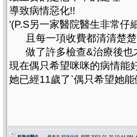
導致病情惡化!!
'(P.S另一家醫院醫生非常仔
且每一項收費都清清楚楚
做了許多檢查&治療後也才收
現在偶只希望咪咪的病情能好
她已經11歲了ˋ偶只希望她能健健康康的
粗魯的醫生....
, 發表在
貓咪保健
, 時間 2003-01-20 10:44 PM