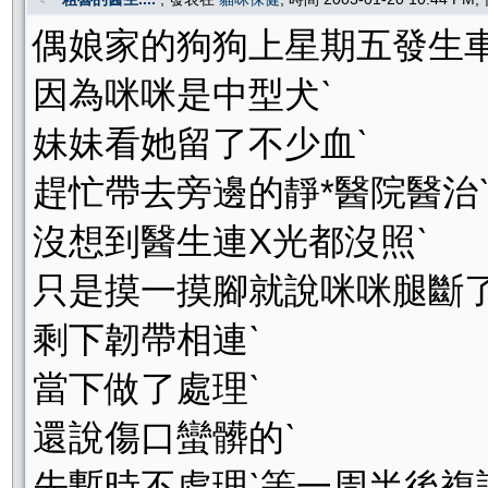
偶娘家的狗狗上星期五發生車
因為咪咪是中型犬ˋ
妹妹看她留了不少血ˋ
趕忙帶去旁邊的靜*醫院醫治
沒想到醫生連X光都沒照ˋ
只是摸一摸腳就說咪咪腿斷了
剩下韌帶相連ˋ
當下做了處理ˋ
還說傷口蠻髒的ˋ
先暫時不處理ˋ等一周半後複