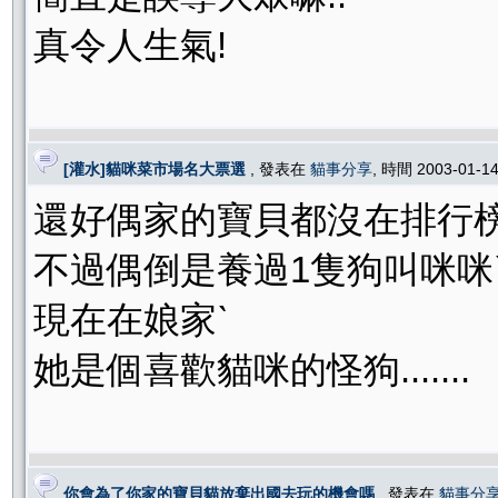
真令人生氣!
[灌水]貓咪菜市場名大票選
, 發表在
貓事分享
, 時間 2003-01-1
還好偶家的寶貝都沒在排行榜
不過偶倒是養過1隻狗叫咪咪
現在在娘家ˋ
她是個喜歡貓咪的怪狗.......
你會為了你家的寶貝貓放棄出國去玩的機會嗎
, 發表在
貓事分