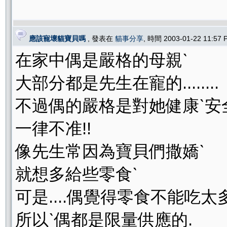
應該寵壞貓寶貝嗎
, 發表在
貓事分享
, 時間 2003-01-22 11:57
在家中偶是嚴格的母親ˋ
大部分都是先生在寵的........
不過偶的嚴格是對她健康ˋ安
一律不准!!
像先生常因為寶貝們撒嬌ˋ
就想多給些零食ˋ
可是....偶覺得零食不能吃太多
所以ˋ偶都是限量供應的.