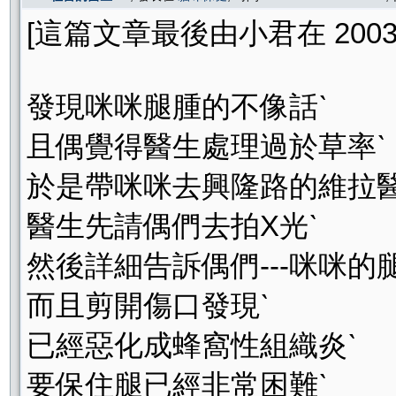
[這篇文章最後由小君在 2003/01
發現咪咪腿腫的不像話ˋ
且偶覺得醫生處理過於草率ˋ
於是帶咪咪去興隆路的維拉醫
醫生先請偶們去拍X光ˋ
然後詳細告訴偶們---咪咪的
而且剪開傷口發現ˋ
已經惡化成蜂窩性組織炎ˋ
要保住腿已經非常困難ˋ