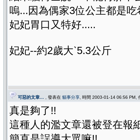
嗚...因為偶家3位公主都是
妃妃胃口又特好.....
妃妃--約2歲大ˋ5.3公斤
可惡的文章…
, 發表在
貓事分享
, 時間 2003-01-14 06:56 PM
真是夠了!!
這種人的濫文章還被登在報紙
簡直是誤導大眾嘛!!