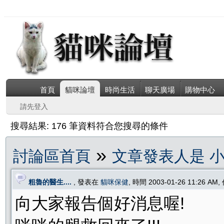
首頁
貓咪論壇
時尚生活
聊天廣場
購物中心
請先登入
搜尋結果: 176 筆資料符合您搜尋的條件
»
討論區首頁
文章發表人是 
粗魯的醫生....
, 發表在
貓咪保健
, 時間 2003-01-26 11:26 AM
向大家報告個好消息喔!