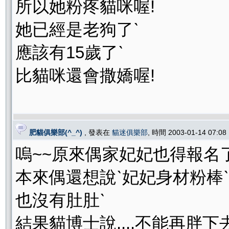
所以她粉疼貓咪喔!
她已經是老狗了ˋ
應該有15歲了ˋ
比貓咪還會撒嬌喔!
肥貓俱樂部(^_^)
, 發表在
貓迷俱樂部
, 時間 2003-01-14 07:0
嗚~~原來偶家妃妃也得報名了...
本來偶還想說ˋ妃妃身材粉棒ˋ
也沒有肚肚ˋ
結果貓博士說....不能再胖下