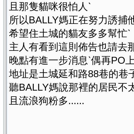
且那隻貓咪很怕人ˋ
所以BALLY媽正在努力誘捕他..
希望住土城的貓友多多幫忙ˋ
主人有看到這則佈告也請去那
晚點有進一步消息ˋ偶再PO上
地址是土城延和路88巷的巷子
聽BALLY媽說那裡的居民不
且流浪狗粉多......