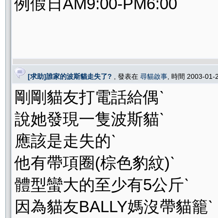
例假日AM9:00-PM6:00
[求助]誰家的波斯貓走失了?
, 發表在
尋貓啟事
, 時間 2003-01-
剛剛貓友打電話給偶ˋ
說她發現一隻波斯貓ˋ
應該是走失的ˋ
他有帶項圈(棕色豹紋)ˋ
體型蠻大的至少有5公斤ˋ
因為貓友BALLY媽沒帶貓籠ˋ