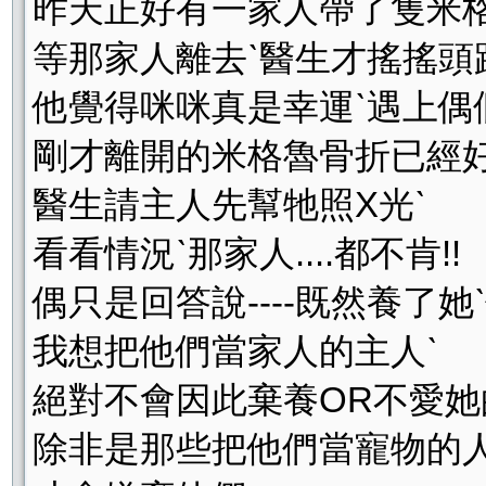
昨天正好有一家人帶了隻米格
等那家人離去ˋ醫生才搖搖頭
他覺得咪咪真是幸運ˋ遇上偶
剛才離開的米格魯骨折已經好
醫生請主人先幫牠照X光ˋ
看看情況ˋ那家人....都不肯!!
偶只是回答說----既然養了
我想把他們當家人的主人ˋ
絕對不會因此棄養OR不愛她
除非是那些把他們當寵物的人