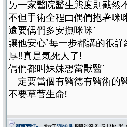
另一家醫院醫生態度則截然不
不但手術全程由偶們抱著咪咪
還要偶們多安撫咪咪ˋ
讓他安心ˋ每一步都講的很詳
厚!!真是氣死人了!
偶們都叫妹妹想當獸醫ˋ
一定要當個有醫德有醫術的醫
不要草菅生命!
粗魯的醫生....
, 發表在
貓咪保健
, 時間 2003-01-20 10:55 PM