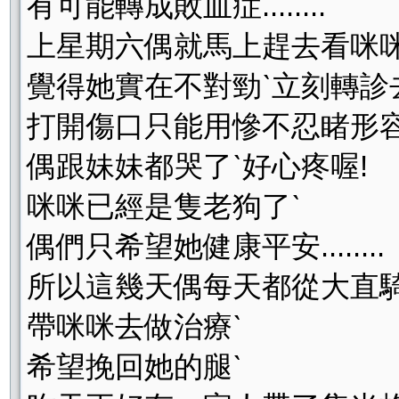
有可能轉成敗血症........
上星期六偶就馬上趕去看咪咪
覺得她實在不對勁ˋ立刻轉診
打開傷口只能用慘不忍睹形容
偶跟妹妹都哭了ˋ好心疼喔!
咪咪已經是隻老狗了ˋ
偶們只希望她健康平安........
所以這幾天偶每天都從大直騎
帶咪咪去做治療ˋ
希望挽回她的腿ˋ