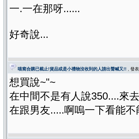
一.一在那呀......
好奇說...
喵窩合購已截止!貨品或是小禮物沒收到的人請出聲喊又!!
, 發
想買說~"~
在中間不是有人說350....
在跟男友.....啊嗚一下看能不