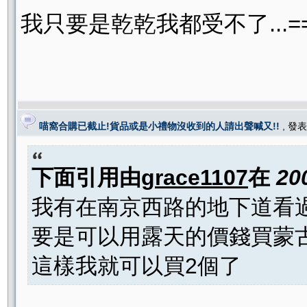
我只要是乾乾我都受不了...=
喵窩合購已截止!貨品或是小禮物沒收到的人請出聲喊又!!
, 發
下面引用由
grace1107
在
20
我有在南京西路的地下道看過
要是可以用露天的價錢買蒙
這樣我就可以買2個了