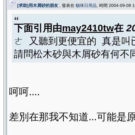
[求助]用木屑砂的朋友
, 發表在
貓咪日用品
, 時間 2004-09-08 
下面引用由
may2410tw
在
2
ㄜ 又聽到更便宜的 真是叫已買
請問松木砂與木屑砂有何不同
呵呵....
差別在那我不知道...可能是原