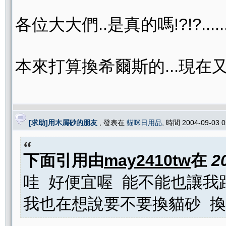
各位大大們..是真的嗎!?!?.....
本來打算換希爾斯的...現在
[求助]用木屑砂的朋友
, 發表在
貓咪日用品
, 時間 2004-09-03 
下面引用由
may2410tw
在
2
哇 好便宜喔 能不能也讓我
我也在想說要不要換貓砂 換成