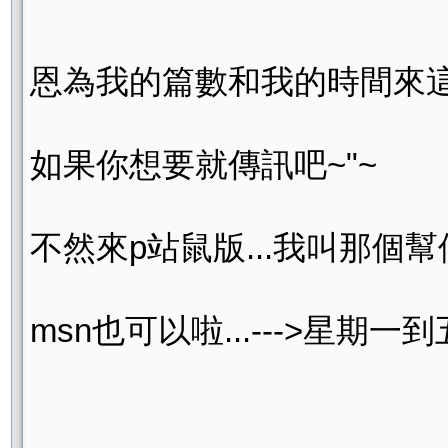
恩為我的篇數和我的時間來這不
如果你想要就傳訊吧~"~
不然來p站鼠版...我叫那個幫
msn也可以啦...--->星期