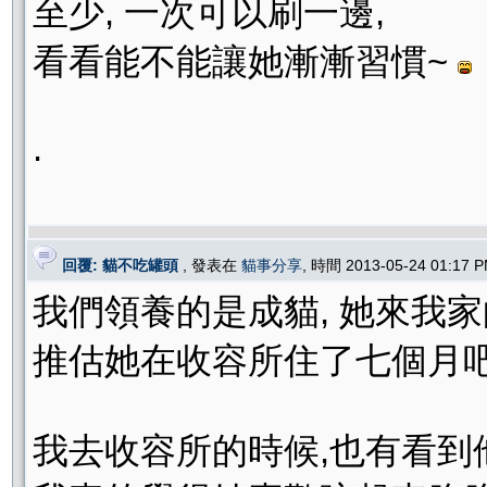
至少, 一次可以刷一邊,
看看能不能讓她漸漸習慣~
.
回覆: 貓不吃罐頭
, 發表在
貓事分享
, 時間 2013-05-24 01:17
我們領養的是成貓, 她來我家
推估她在收容所住了七個月吧~ (
我去收容所的時候,也有看到他們