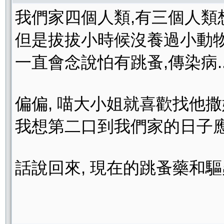
我們家四個人類,有三個人類想
但是拔拔小時候沒養過小動物,還
一直會念說怕有跳蚤,傳染病..
偏偏, 喵大小姐就喜歡找他撒嬌,
我想第二口到我們家的日子應該
話說回來, 現在的跳蚤藥和驅蟲