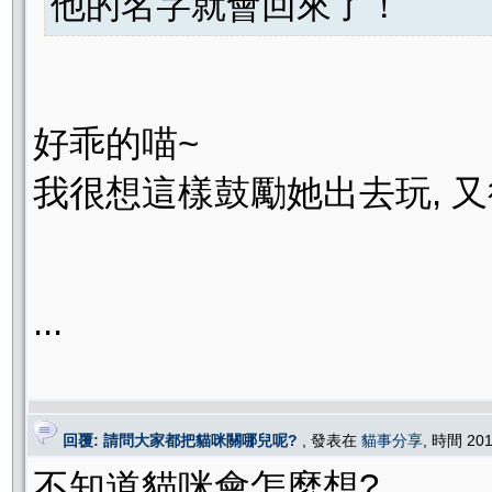
他的名字就會回來了！
好乖的喵~
我很想這樣鼓勵她出去玩, 又很
...
回覆: 請問大家都把貓咪關哪兒呢?
, 發表在
貓事分享
, 時間 201
不知道貓咪會怎麼想?