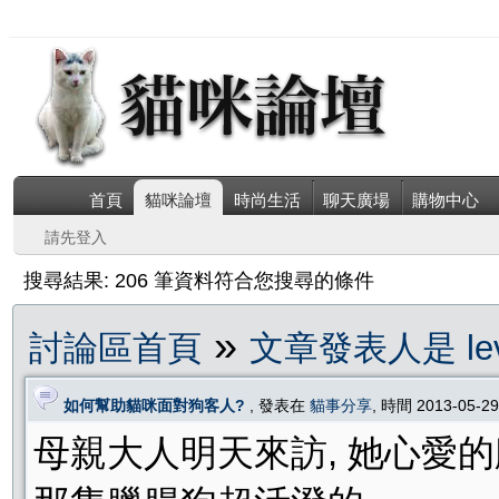
首頁
貓咪論壇
時尚生活
聊天廣場
購物中心
請先登入
搜尋結果: 206 筆資料符合您搜尋的條件
»
討論區首頁
文章發表人是 lev
如何幫助貓咪面對狗客人?
, 發表在
貓事分享
, 時間 2013-05-2
母親大人明天來訪, 她心愛