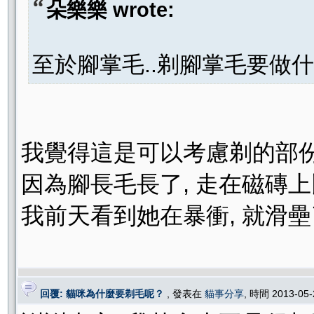
朵樂樂 wrote:
至於腳掌毛..剃腳掌毛要做什
我覺得這是可以考慮剃的部份
因為腳長毛長了, 走在磁磚上
我前天看到她在暴衝, 就滑壘了.....
回覆: 貓咪為什麼要剃毛呢？
, 發表在
貓事分享
, 時間 2013-05