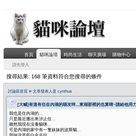
首頁
貓咪論壇
時尚生活
聊天廣場
購物中心
請先登入
搜尋結果: 168 筆資料符合您搜尋的條件
»
討論區首頁
文章發表人是 cynthua
[大喊]有迷有住在內湖的喵友咩...東湖那裡的也算唷~請給他用力
我也是住內湖的...
只是最近搬出來汐止住...
雖然我現在沒養貓咪...
可是內湖的家中有一隻妹妹的波斯貓...
我妹說是藍白金吉拉...