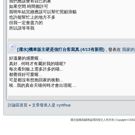
我們應該會有自己的家
如果空間.時間都許可
我明年結完婚應該可以幫忙照顧浪貓
也許能幫忙上的地方不多
但我一定會盡力的
所以請等等我
[灌水]機車版主硬是強打台客寫真.(4/13有新照)
, 發表在
我家的
好溫馨的感覺喔...
真好...何時才有屬於我的喵呢?
每次看到板上需多許多的喵...
都覺得好可愛喔...
可是都沒有想抱回家的衝動...
唉...我的真命天喵何時才會出現呢....
討論區首頁
»
文章發表人是 cynthua
圖文版權為貓咪論壇與發文人所共有 | Copyright © 2002