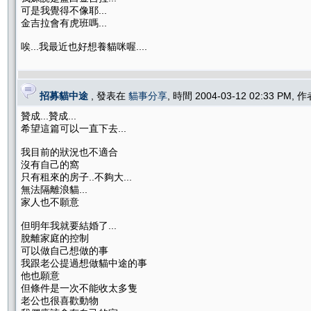
可是我覺得不像耶...
金吉拉會有虎班嗎...
唉...我最近也好想養貓咪喔....
招募貓中途
, 發表在
貓事分享
, 時間 2004-03-12 02:33 PM, 
贊成...贊成...
希望這篇可以一直下去...
我目前的狀況也不適合
沒有自己的窩
只有租來的房子..不夠大...
無法隔離浪貓...
家人也不願意
但明年我就要結婚了...
脫離家庭的控制
可以做自己想做的事
我跟老公提過想做貓中途的事
他也願意
但條件是一次不能收太多隻
老公也很喜歡動物