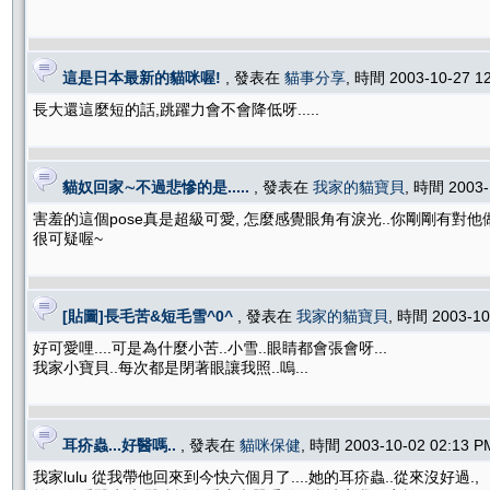
這是日本最新的貓咪喔!
, 發表在
貓事分享
, 時間 2003-10-27 
長大還這麼短的話,跳躍力會不會降低呀.....
貓奴回家∼不過悲慘的是.....
, 發表在
我家的貓寶貝
, 時間 2003
害羞的這個pose真是超級可愛, 怎麼感覺眼角有淚光..你剛剛有對他
很可疑喔~
[貼圖]長毛苦&短毛雪^0^
, 發表在
我家的貓寶貝
, 時間 2003-1
好可愛哩....可是為什麼小苦..小雪..眼睛都會張會呀...
我家小寶貝..每次都是閉著眼讓我照..嗚...
耳疥蟲...好醫嗎..
, 發表在
貓咪保健
, 時間 2003-10-02 02:13 
我家lulu 從我帶他回來到今快六個月了....她的耳疥蟲..從來沒好過.,