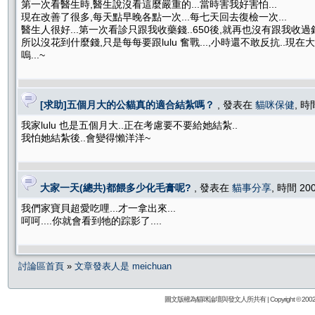
第一次看醫生時,醫生說沒看這麼嚴重的...當時害我好害怕...
現在改善了很多,每天點早晚各點一次...每七天回去復檢一次...
醫生人很好...第一次看診只跟我收藥錢..650後,就再也沒有跟我收過錢
所以沒花到什麼錢,只是每每要跟lulu 奮戰...,小時還不敢反抗..現在
嗚...~
[求助]五個月大的公貓真的適合結紮嗎？
, 發表在
貓咪保健
, 時
我家lulu 也是五個月大..正在考慮要不要給她結紮..
我怕她結紮後..會變得懶洋洋~
大家一天(總共)都餵多少化毛膏呢?
, 發表在
貓事分享
, 時間 20
我們家寶貝超愛吃哩...才一拿出來...
呵呵....你就會看到牠的踪影了....
討論區首頁
»
文章發表人是 meichuan
圖文版權為貓咪論壇與發文人所共有 | Copyright © 2002