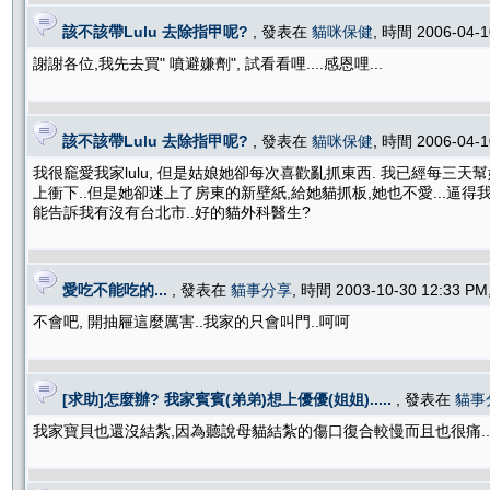
該不該帶Lulu 去除指甲呢?
, 發表在
貓咪保健
, 時間 2006-04-
謝謝各位,我先去買" 噴避嫌劑", 試看看哩....感恩哩...
該不該帶Lulu 去除指甲呢?
, 發表在
貓咪保健
, 時間 2006-04-
我很竉愛我家lulu, 但是姑娘她卻每次喜歡亂抓東西. 我已經每三
上衝下..但是她卻迷上了房東的新壁紙,給她貓抓板,她也不愛...逼得我
能告訴我有沒有台北市..好的貓外科醫生?
愛吃不能吃的...
, 發表在
貓事分享
, 時間 2003-10-30 12:33 P
不會吧, 開抽屜這麼厲害..我家的只會叫門..呵呵
[求助]怎麼辦? 我家賓賓(弟弟)想上優優(姐姐).....
, 發表在
貓事
我家寶貝也還沒結紮,因為聽說母貓結紮的傷口復合較慢而且也很痛...