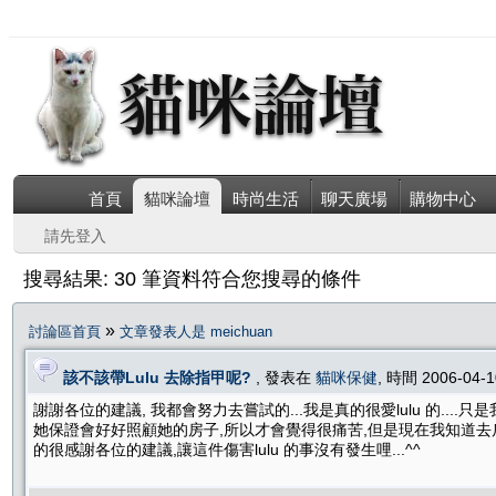
首頁
貓咪論壇
時尚生活
聊天廣場
購物中心
請先登入
搜尋結果: 30 筆資料符合您搜尋的條件
»
討論區首頁
文章發表人是 meichuan
該不該帶Lulu 去除指甲呢?
, 發表在
貓咪保健
, 時間 2006-04-
謝謝各位的建議, 我都會努力去嘗試的...我是真的很愛lulu 的...
她保證會好好照顧她的房子,所以才會覺得很痛苦,但是現在我知道去爪對l
的很感謝各位的建議,讓這件傷害lulu 的事沒有發生哩...^^