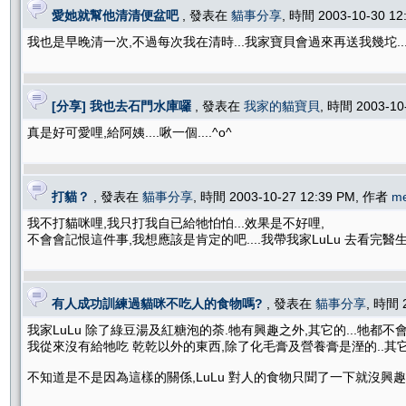
愛她就幫他清清便盆吧
, 發表在
貓事分享
, 時間 2003-10-30 1
我也是早晚清一次,不過每次我在清時...我家寶貝會過來再送我幾坨..
[分享] 我也去石門水庫囉
, 發表在
我家的貓寶貝
, 時間 2003-10
真是好可愛哩,給阿姨....啾一個....^o^
打貓？
, 發表在
貓事分享
, 時間 2003-10-27 12:39 PM, 作者
me
我不打貓咪哩,我只打我自已給牠怕怕...效果是不好哩,
不會會記恨這件事,我想應該是肯定的吧....我帶我家LuLu 去看完醫生挨
有人成功訓練過貓咪不吃人的食物嗎?
, 發表在
貓事分享
, 時間 
我家LuLu 除了綠豆湯及紅糖泡的荼.牠有興趣之外,其它的...牠都不會
我從來沒有給牠吃 乾乾以外的東西,除了化毛膏及營養膏是溼的..其
不知道是不是因為這樣的關係,LuLu 對人的食物只聞了一下就沒興