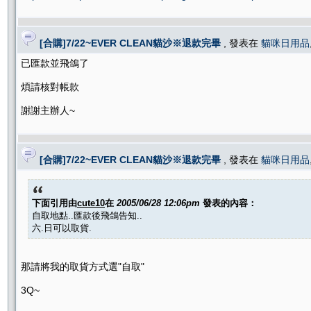
[合購]7/22~EVER CLEAN貓沙※退款完畢
, 發表在
貓咪日用品
已匯款並飛鴿了
煩請核對帳款
謝謝主辦人~
[合購]7/22~EVER CLEAN貓沙※退款完畢
, 發表在
貓咪日用品
下面引用由
cute10
在
2005/06/28 12:06pm
發表的內容：
自取地點..匯款後飛鴿告知..
六.日可以取貨.
那請將我的取貨方式選"自取"
3Q~