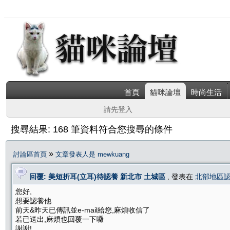
首頁
貓咪論壇
時尚生活
請先登入
搜尋結果: 168 筆資料符合您搜尋的條件
»
討論區首頁
文章發表人是 mewkuang
回覆: 美短折耳(立耳)待認養 新北市 土城區
, 發表在
北部地區
您好,
想要認養他
前天&昨天已傳訊並e-mail給您,麻煩收信了
若已送出,麻煩也回覆一下囉
謝謝!