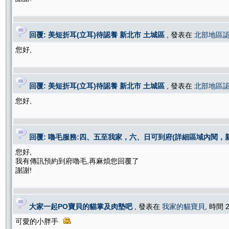
回覆: 美短折耳(立耳)待認養 新北市 土城區
, 發表在
北部地區
您好,
回覆: 美短折耳(立耳)待認養 新北市 土城區
, 發表在
北部地區
您好,
回覆: 嚕毛服務:四、五至我家，六、日可到府(詳細區域內閱，
您好,
我有傳訊預約到府嚕毛,再麻煩您回覆了
謝謝!
大家一起PO寶貝的貓掌及肉墊吧
, 發表在
我家的貓寶貝
, 時間 2
可愛的小胖手