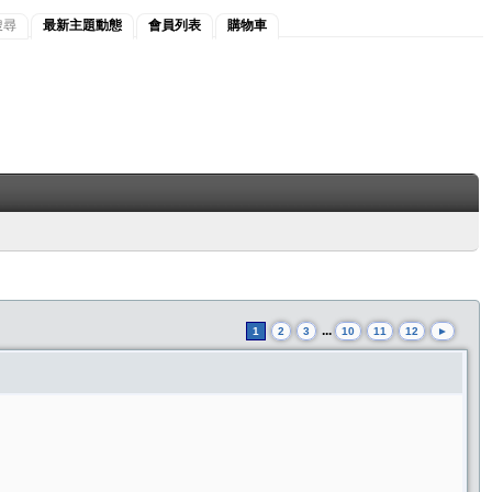
搜尋
最新主題動態
會員列表
購物車
...
1
2
3
10
11
12
►