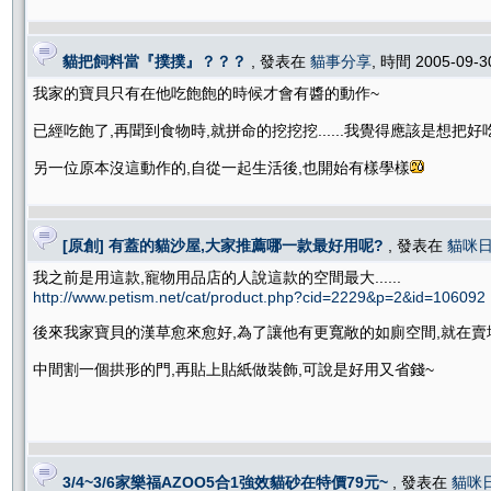
貓把飼料當『撲撲』？？？
, 發表在
貓事分享
, 時間 2005-09-
我家的寶貝只有在他吃飽飽的時候才會有醬的動作~
已經吃飽了,再聞到食物時,就拼命的挖挖挖......我覺得應該是想把
另一位原本沒這動作的,自從一起生活後,也開始有樣學樣
[原創] 有蓋的貓沙屋,大家推薦哪一款最好用呢?
, 發表在
貓咪
我之前是用這款,寵物用品店的人說這款的空間最大......
http://www.petism.net/cat/product.php?cid=2229&p=2&id=106092
後來我家寶貝的漢草愈來愈好,為了讓他有更寬敞的如廁空間,就在賣
中間割一個拱形的門,再貼上貼紙做裝飾,可說是好用又省錢~
3/4~3/6家樂福AZOO5合1強效貓砂在特價79元~
, 發表在
貓咪