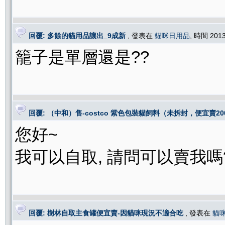
回覆: 多餘的貓用品讓出_9成新
, 發表在
貓咪日用品
, 時間 201
籠子是單層還是??
回覆: （中和）售-costco 紫色包裝貓飼料（未拆封，便宜賣20
您好~
我可以自取, 請問可以賣我嗎
回覆: 樹林自取主食罐便宜賣-因貓咪現況不適合吃
, 發表在
貓