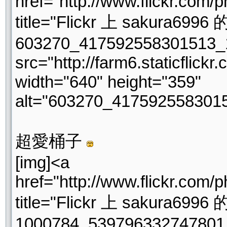
href="http://www.flickr.co
title="Flickr 上 sakura6996 
603270_417592558301513_
src="http://farm6.staticfli
width="640" height="359"
alt="603270_417592558301
超愛桶子
[img]<a
href="http://www.flickr.co
title="Flickr 上 sakura6996 
1000784_539796332747801