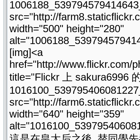
1006188_539794579414643
src="http://farm8.staticflic
width="500" height="280"
alt="1006188_53979457941
[img]<a
href="http://www.flickr.co
title="Flickr 上 sakura6996 
1016100_539795406081227
src="http://farm6.staticfli
width="640" height="359"
alt="1016100_53979540608
這是在皇太后之後, 替同學