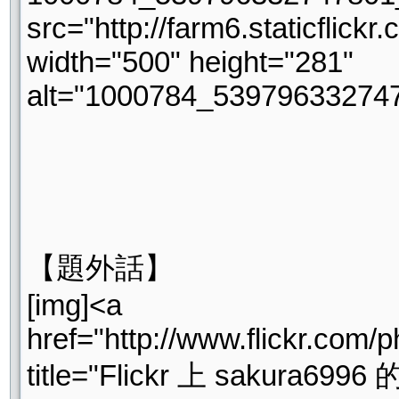
src="http://farm6.staticfli
width="500" height="281"
alt="1000784_53979633274
【題外話】
[img]<a
href="http://www.flickr.co
title="Flickr 上 sakura6996 