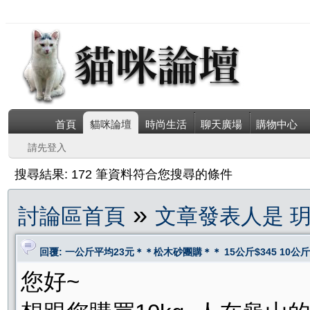
首頁
貓咪論壇
時尚生活
聊天廣場
購物中心
請先登入
搜尋結果: 172 筆資料符合您搜尋的條件
»
討論區首頁
文章發表人是 
回覆: 一公斤平均23元＊＊松木砂團購＊＊ 15公斤$345 10公斤2
您好~