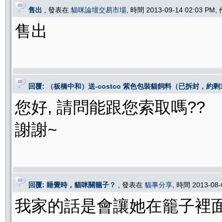
售出
, 發表在
貓咪論壇交易市場
, 時間 2013-09-14 02:03 PM
售出
回覆: （板橋中和）送-costco 紫色包裝貓飼料（已拆封，約剩1
您好, 請問能跟您索取嗎??
謝謝~
回覆: 睡覺時，貓咪關籠子？
, 發表在
貓事分享
, 時間 2013-08
我家的話是會讓她在籠子裡面