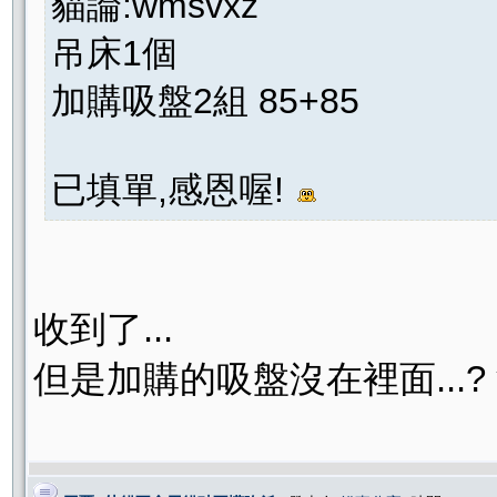
貓論:wmsvxz
吊床1個
加購吸盤2組 85+85
已填單,感恩喔!
收到了...
但是加購的吸盤沒在裡面...?