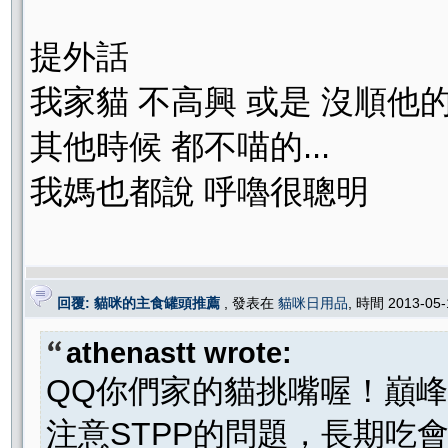
提外話
我家貓 不高興 或是 沒順他
其他時候 都不喵的...
我媽也都說 呼嚕很聰明
回覆: 貓咪的主食罐頭推薦
, 發表在
貓咪日用品
, 時間 2013-05
athenastt wrote:
QQ你們家的貓挑嘴喔！巔
注意STPP的問題，長期吃