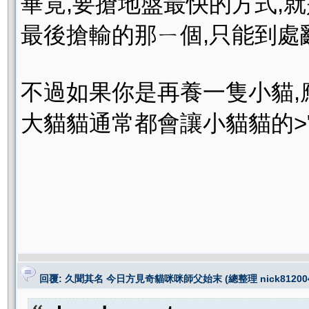
畢竟,要搶地盤最快的方式,
最後搶輸的那ㄧ個,只能到
不過如果你是再養一隻小貓,應
大貓貓通常都會讓小貓貓的>
回覆: 久聞其名 今日方見奇貓咪咪師父始末 (總整理 nick812004