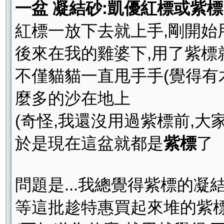
一盆 凝結砂:凱優紅標或紫標
紅標一放下去就上手,剛開始
後來在我的雞婆下,用了紫標
不僅貓貓一直甩手手(覺得有
麼多的沙在地上
(奇怪,我還沒用過紫標前,大
於是現在這盆就都是
紫標
了
問題是...我總覺得紫標的
等這批趁特惠買起來堆的紫標