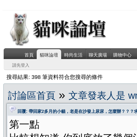
首頁
貓咪論壇
時尚生活
聊天廣場
購物中心
請先登入
搜尋結果: 398 筆資料符合您搜尋的條件
»
討論區首頁
文章發表人是 wm
回覆: 帶回家2多月的小貓，老是在沙發上尿尿，怎麼辦？？？
第一點