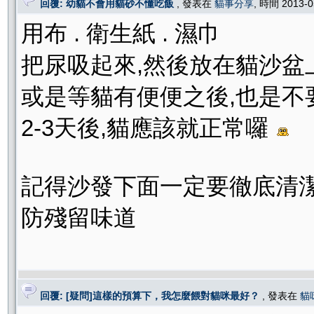
回覆: 幼貓不會用貓砂不懂吃飯
, 發表在
貓事分享
, 時間 2013-
用布 . 衛生紙 . 濕巾
把尿吸起來,然後放在貓沙盆上
或是等貓有便便之後,也是不
2-3天後,貓應該就正常囉
記得沙發下面一定要徹底清潔
防殘留味道
回覆: [疑問]這樣的預算下，我怎麼餵對貓咪最好？
, 發表在
貓