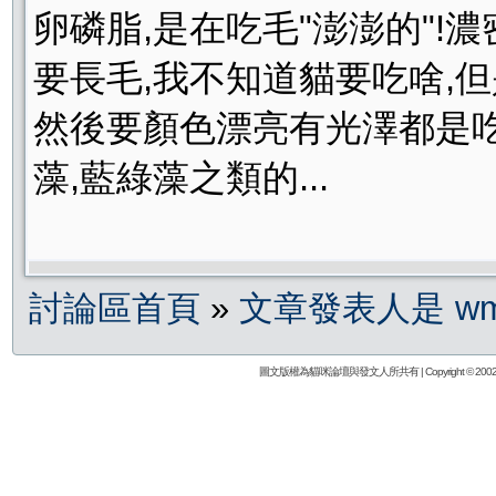
卵磷脂,是在吃毛"澎澎的"!
要長毛,我不知道貓要吃啥,但
然後要顏色漂亮有光澤都是吃 
藻,藍綠藻之類的...
討論區首頁
»
文章發表人是 wm
圖文版權為貓咪論壇與發文人所共有 | Copyright © 2002