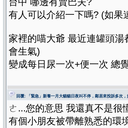
台中 哪邊有賣巴夫?
有人可以介紹一下嗎? (如果違
家裡的喵大爺 最近連罐頭湯都
會生氣)
變成每日尿一次+便一次 總覺
回覆: 「緊急」新養一月大貓貓日夜叫不停，鄰居來投訴多次
ㄜ...您的意思 我還真不是很懂
有個小朋友被帶離熟悉的環境