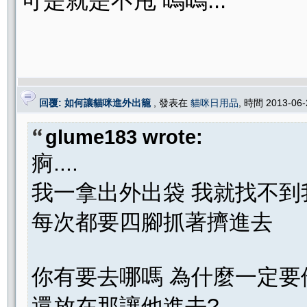
可是就是不甩 嗚嗚...
回覆: 如何讓貓咪進外出籠
, 發表在
貓咪日用品
, 時間 2013-06
glume183 wrote:
痾....
我一拿出外出袋 我就找不到我
每次都要四腳抓著擠進去
你有要去哪嗎 為什麼一定要他
還放在那讓他進去?