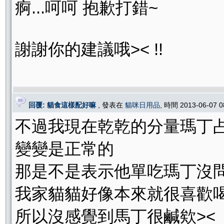
痾...呵呵 抱歉打錯~
謝謝你的建議哦>< !!
回覆: 貓食這樣配好嘛
, 發表在
貓咪日用品
, 時間 2013-06-07 
不過我現在乾乾的分量瑪丁
變變是正常的
那是不是表示他單吃瑪丁沒問
我家貓貓好像本來就很喜歡
所以沒感覺到馬丁很鹹欸><