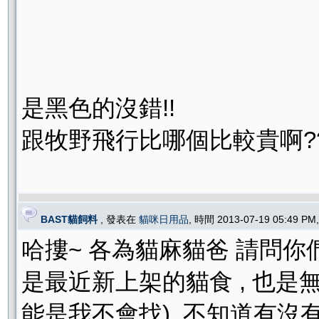
是黑色的沒錯!!
跟牧野飛行比哪個比較貴啊?
BAST貓飼料
, 發表在
貓咪日用品
, 時間 2013-07-19 05:49 P
哈摟~ 各為貓麻貓爸 請問你們
是最近新上架的貓食 , 也是
能是我不會找), 不知道有沒