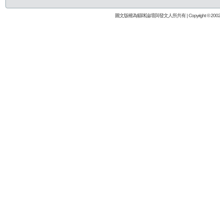
圖文版權為貓咪論壇與發文人所共有 | Copyright © 2002