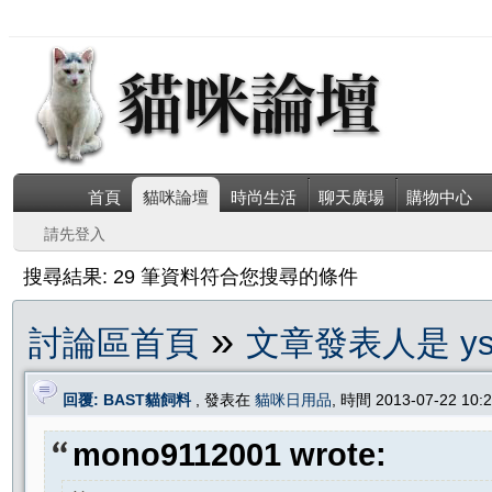
首頁
貓咪論壇
時尚生活
聊天廣場
購物中心
請先登入
搜尋結果: 29 筆資料符合您搜尋的條件
»
討論區首頁
文章發表人是 ys4
回覆: BAST貓飼料
, 發表在
貓咪日用品
, 時間 2013-07-22 10
mono9112001 wrote: