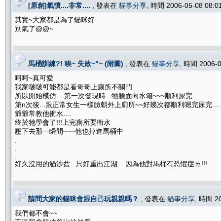
[原創]氣憤....非常....
, 發表在
貓事分享
, 時間 2006-05-08 08:
其實~大家都是為了貓咪好
別氣了@@~
馬桶訓練?! 唉~ 失敗~"~ (附圖)
, 發表在
貓事分享
, 時間 2006-
呵呵~真可愛
我家啵啵可能都是看哥哥上廁所不關門
所以開始模仿....第一次發現時...牠臉面向水箱~~~順利尿完
第n次後...跟正常女生一樣臉朝外上廁所~~好幾次都順利嗯完尿完....
爺爺常教他衝水....
終於牠學會了!!!上完廁所要衝水
壓下去那一瞬間~~~他也掉進馬桶中
.
.
.
好久沒用的貓沙盆...只好重出江湖....因為他對馬桶有恐懼症ㄌ!!!
請問大家的貓咪會跟自己玩親親嗎？
, 發表在
貓事分享
, 時間 2
我們都不會~~