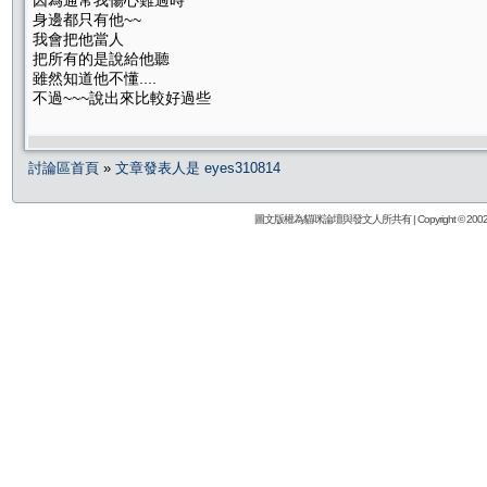
因為通常我傷心難過時
身邊都只有他~~
我會把他當人
把所有的是說給他聽
雖然知道他不懂....
不過~~~說出來比較好過些
討論區首頁
»
文章發表人是 eyes310814
圖文版權為貓咪論壇與發文人所共有 | Copyright © 2002