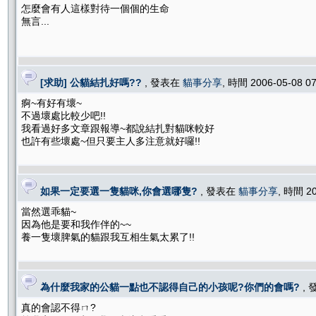
怎麼會有人這樣對待一個個的生命
無言...
[求助] 公貓結扎好嗎??
, 發表在
貓事分享
, 時間 2006-05-08 0
痾~有好有壞~
不過壞處比較少吧!!
我看過好多文章跟報導~都說結扎對貓咪較好
也許有些壞處~但只要主人多注意就好囉!!
如果一定要選一隻貓咪,你會選哪隻?
, 發表在
貓事分享
, 時間 2
當然選乖貓~
因為他是要和我作伴的~~
養一隻壞脾氣的貓跟我互相生氣太累了!!
為什麼我家的公貓一點也不認得自己的小孩呢?你們的會嗎?
,
真的會認不得ㄇ?