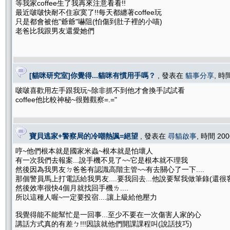
等我家coffee生了我再來注意看看!!
最近啵啵快耐不住寂寞了!!每天都纏著coffee玩
只是都會被他"爺爺"嚇阻(怕傷到肚子裡的小喵)
老爸比我跟男友還愛她們
[貓咪研究室]你覺得...貓咪有慣用手嗎？
, 發表在
貓事分享
, 時
啵啵喜歡用左手跟我玩~除非抓不到他才會換手試試看
coffee他比較神秘~很難觀察=.="
寶貝逃家+警察局的冷嘲熱諷=絕望
, 發表在
尋貓啟事
, 時間 200
哼~他們根本就是國家米蟲~根本就是怕壞人
有一次我們去報案...說手機不見了~~它是根本就不理我
然後因為我男友ㄉ爸爸有認識高階主管~~有去關心了一下....
那個警員馬上打電話給我男友....要我回去...他說要幫我做筆錄(還很
然後效率很快4個月就找回手機ㄌ....
所以這種人喔~一定要投宿....讓上級給他壓力
我覺得能不能幫忙是一回事...至少不要在一次傷害人家的心
講話方式真的有差ㄅ!!!因該就他們開課課程叫(說話技巧)