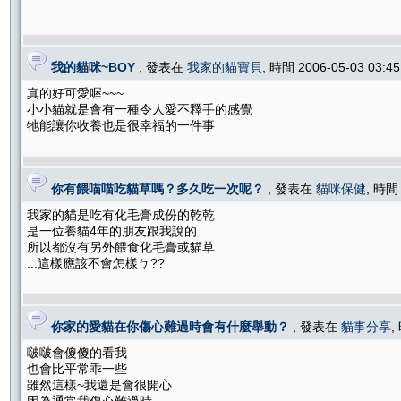
我的貓咪~BOY
, 發表在
我家的貓寶貝
, 時間 2006-05-03 03:
真的好可愛喔~~~
小小貓就是會有一種令人愛不釋手的感覺
牠能讓你收養也是很幸福的一件事
你有餵喵喵吃貓草嗎？多久吃一次呢？
, 發表在
貓咪保健
, 時間
我家的貓是吃有化毛膏成份的乾乾
是一位養貓4年的朋友跟我說的
所以都沒有另外餵食化毛膏或貓草
...這樣應該不會怎樣ㄅ??
你家的愛貓在你傷心難過時會有什麼舉動？
, 發表在
貓事分享
,
啵啵會傻傻的看我
也會比平常乖一些
雖然這樣~我還是會很開心