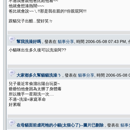
不過我會親他爸比給他看~~
他就會想湊熱鬧~~~
爸比就會說~~ㄟ!!那是我在親的!!你親屁阿!!!
跟貓兒子出醋...蠻好笑ㄉ
幫我洗澡好嗎
, 發表在
貓事分享
, 時間 2006-05-08 07:43 PM
小貓咪出生多久後可以洗澡阿??
大家都多久幫貓貓洗澡ㄋ
, 發表在
貓事分享
, 時間 2006-05-08
兒子最近常偷溜出陽台玩耍~
爺爺怕他會因為太髒了身體癢
所以幾乎一星期洗一次....
不過~洗澡=家庭革命
好累喔
在母貓面前虐死牠的小貓(太狠心了)--圖片已刪除
, 發表在
貓事