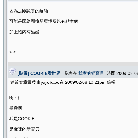
因為是剛認養的貓貓
可能是因為剛換新環境所以有點生病
加上體內有蟲蟲
>"<
[貼圖] COOKIE看世界
, 發表在
我家的貓寶貝
, 時間 2009-02-0
[這篇文章最後由yujiebabe在 2009/02/08 10:21pm 編輯]
嗨：)
壘喉啊
我是COOKIE
是麻咪的新寶貝