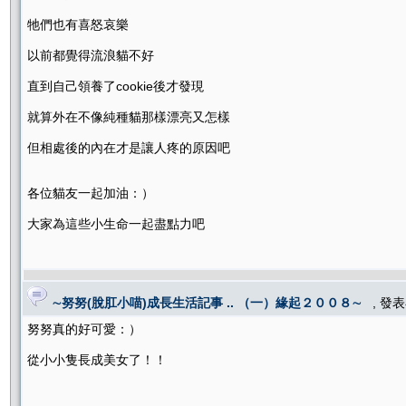
牠們也有喜怒哀樂
以前都覺得流浪貓不好
直到自己領養了cookie後才發現
就算外在不像純種貓那樣漂亮又怎樣
但相處後的內在才是讓人疼的原因吧
各位貓友一起加油：）
大家為這些小生命一起盡點力吧
∼努努(脫肛小喵)成長生活記事 .. （一）緣起２００８∼
, 發
努努真的好可愛：）
從小小隻長成美女了！！