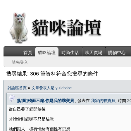
首頁
貓咪論壇
時尚生活
聊天廣場
購物中心
請先登入
搜尋結果: 306 筆資料符合您搜尋的條件
»
討論區首頁
文章發表人是 yujiebabe
[貼圖]殘而不廢.你是我的乖寶貝
, 發表在
我家的貓寶貝
, 時間 2
從自己養了貓開始後
才體會到貓咪不只是貓咪
牠們跟人一樣有情緒有個性有思想