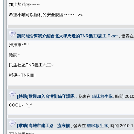
加油加油阿~~~~
希望小喵可以順利的安全脫困~~~~~ ><
請問能否幫我介紹台北大學周邊的TNR義工/志工.Tks~
, 發表
推推推~!!!!
徵詢~
民生社區TNR義工志工~
輔導~ TNR!!!!!
[轉貼]歡迎加入台灣街貓守護隊
, 發表在
貓咪救生隊
, 時間 2010
COOL~ ^_^
[求助]高雄市建工路 流浪貓
, 發表在
貓咪救生隊
, 時間 2010-1