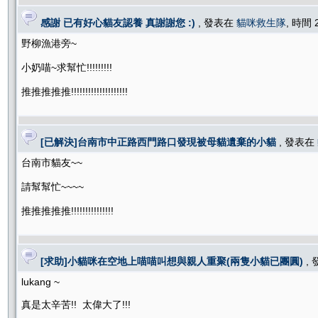
感謝 已有好心貓友認養 真謝謝您 :)
, 發表在
貓咪救生隊
, 時間 
野柳漁港旁~
小奶喵~求幫忙!!!!!!!!!
推推推推推!!!!!!!!!!!!!!!!!!!!
[已解決]台南市中正路西門路口發現被母貓遺棄的小貓
, 發表在
台南市貓友~~
請幫幫忙~~~~
推推推推推!!!!!!!!!!!!!!!
[求助]小貓咪在空地上喵喵叫想與親人重聚(兩隻小貓已團圓)
,
lukang ~
真是太辛苦!! 太偉大了!!!