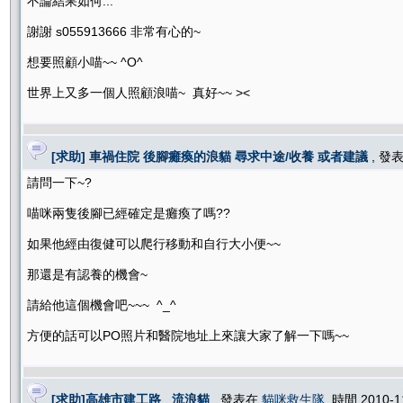
不論結果如何...
謝謝 s055913666 非常有心的~
想要照顧小喵~~ ^O^
世界上又多一個人照顧浪喵~ 真好~~ ><
[求助] 車禍住院 後腳癱瘓的浪貓 尋求中途/收養 或者建議
, 發
請問一下~?
喵咪兩隻後腳已經確定是癱瘓了嗎??
如果他經由復健可以爬行移動和自行大小便~~
那還是有認養的機會~
請給他這個機會吧~~~ ^_^
方便的話可以PO照片和醫院地址上來讓大家了解一下嗎~~
[求助]高雄市建工路 流浪貓
, 發表在
貓咪救生隊
, 時間 2010-1