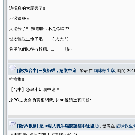
這招真的太厲害了!!!
不過這些人....
太過分了!! 難道貓命不是命嗎??
也太輕視生命了吧~~~ ( 火大!! )
希望他們以後有報應....... = = 嘖~
[徵求/台中]三隻奶貓，急徵中途
, 發表在
貓咪救生隊
, 時間 201
推推推!!
【台中】急尋小奶喵中途!!!
原PO朋友會負責相關費用and後續送養問題~
[徵求/板橋] 超乖黏人乳牛貓懇請貓中途協助
, 發表在
貓咪救生
這隻乖喵~ 還沒有被人收養喔~ @_@