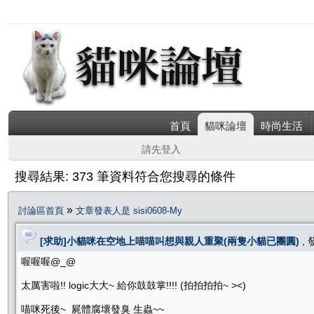
首頁
貓咪論壇
時尚生活
請先登入
搜尋結果: 373 筆資料符合您搜尋的條件
»
討論區首頁
文章發表人是 sisi0608-My
[求助]小貓咪在空地上喵喵叫想與親人重聚(兩隻小貓已團圓)
,
喔喔喔@_@
太厲害啦!! logic大大~ 給你鼓鼓掌!!!! (拍拍拍拍~ ><)
喵咪死後~ 屍體腐壞發臭 生蟲~~