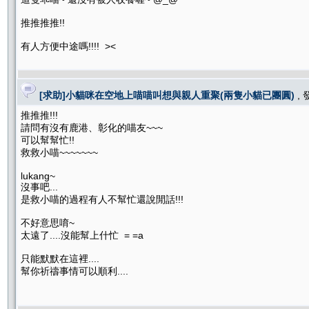
推推推推!!
有人方便中途嗎!!!! ><
[求助]小貓咪在空地上喵喵叫想與親人重聚(兩隻小貓已團圓)
,
推推推!!!
請問有沒有鹿港、彰化的喵友~~~
可以幫幫忙!!
救救小喵~~~~~~~
lukang~
沒事吧...
是救小喵的過程有人不幫忙還說閒話!!!
不好意思唷~
太遠了....沒能幫上什忙 = =a
只能默默在這裡....
幫你祈禱事情可以順利....