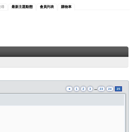
搜尋
最新主題動態
會員列表
購物車
...
◄
1
2
3
23
24
25