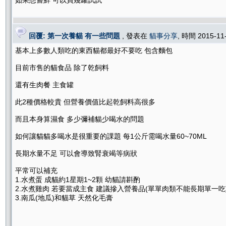
如果想嘗鮮 可以買幾罐試試
回覆: 第一次養貓 有一些問題
, 發表在
貓事分享
, 時間 2015-11
基本上多數人類吃的東西貓都最好不要吃 包含麵包
目前市售的貓食品 除了乾飼料
還有生肉餐 主食罐
此2種價格較貴 但營養價值比起乾飼料高很多
而且本身算濕食 多少彌補貓少喝水的問題
如何讓貓貓多喝水是很重要的課題 每1公斤需喝水量60~70ML
長期水量不足 可以會導致腎衰竭等病狀
平常可以補充
1.水煮蛋 成貓約1星期1~2顆 幼貓請斟酌
2.水煮雞肉 若要當成主食 建議摻入營養品(單單肉類不能長期單一吃
3.南瓜(地瓜)和貓草 天然化毛膏