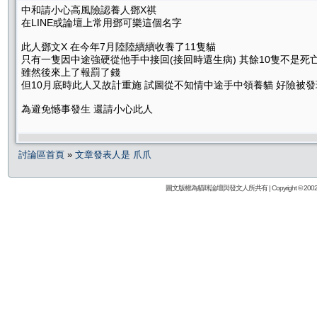
中和請小心高風險認養人鄧X祺
在LINE或論壇上常用鄧可樂這個名字
此人鄧文X 在今年7月陸陸續續收養了11隻貓
只有一隻因中途強硬從他手中接回(接回時還生病) 其餘10隻不是死
雖然後來上了報罰了錢
但10月底時此人又故計重施 試圖從不知情中途手中領養貓 好險被發
為避免憾事發生 還請小心此人
討論區首頁
»
文章發表人是 爪爪
圖文版權為貓咪論壇與發文人所共有 | Copyright © 2002