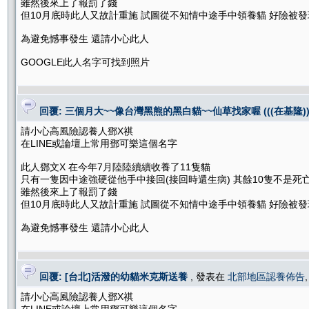
雖然後來上了報罰了錢
但10月底時此人又故計重施 試圖從不知情中途手中領養貓 好險被發
為避免憾事發生 還請小心此人
GOOGLE此人名字可找到照片
回覆: 三個月大~~像台灣黑熊的黑白貓~~仙草找家喔 (((在基隆))
請小心高風險認養人鄧X祺
在LINE或論壇上常用鄧可樂這個名字
此人鄧文X 在今年7月陸陸續續收養了11隻貓
只有一隻因中途強硬從他手中接回(接回時還生病) 其餘10隻不是死
雖然後來上了報罰了錢
但10月底時此人又故計重施 試圖從不知情中途手中領養貓 好險被發
為避免憾事發生 還請小心此人
回覆: [台北]活潑的幼貓米克斯送養
, 發表在
北部地區認養佈告
請小心高風險認養人鄧X祺