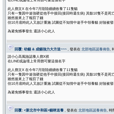
在LINE或論壇上常用鄧可樂這個名字
此人鄧文X 在今年7月陸陸續續收養了11隻貓
只有一隻因中途強硬從他手中接回(接回時還生病) 其餘10隻不是死
雖然後來上了報罰了錢
但10月底時此人又故計重施 試圖從不知情中途手中領養貓 好險被發
為避免憾事發生 還請小心此人
回覆: 幼貓 & 成貓強力大方送~~~
, 發表在
北部地區認養佈告
, 
請小心高風險認養人鄧X祺
在LINE或論壇上常用鄧可樂這個名字
此人鄧文X 在今年7月陸陸續續收養了11隻貓
只有一隻因中途強硬從他手中接回(接回時還生病) 其餘10隻不是死
雖然後來上了報罰了錢
但10月底時此人又故計重施 試圖從不知情中途手中領養貓 好險被發
為避免憾事發生 還請小心此人
回覆: <新北市中和區>貓咪送養
, 發表在
北部地區認養佈告
, 時