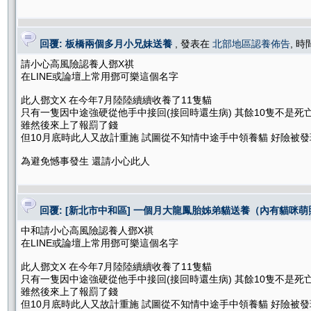
回覆: 板橋兩個多月小兄妹送養
, 發表在
北部地區認養佈告
, 時
請小心高風險認養人鄧X祺
在LINE或論壇上常用鄧可樂這個名字
此人鄧文X 在今年7月陸陸續續收養了11隻貓
只有一隻因中途強硬從他手中接回(接回時還生病) 其餘10隻不是死
雖然後來上了報罰了錢
但10月底時此人又故計重施 試圖從不知情中途手中領養貓 好險被發
為避免憾事發生 還請小心此人
回覆: [新北市中和區] 一個月大龍鳳胎姊弟貓送養（內有貓咪萌
中和請小心高風險認養人鄧X祺
在LINE或論壇上常用鄧可樂這個名字
此人鄧文X 在今年7月陸陸續續收養了11隻貓
只有一隻因中途強硬從他手中接回(接回時還生病) 其餘10隻不是死
雖然後來上了報罰了錢
但10月底時此人又故計重施 試圖從不知情中途手中領養貓 好險被發