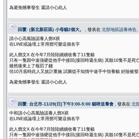
為避免憾事發生 還請小心此人
回覆: (新北新莊區) 小母貓2個大。
, 發表在
北部地區認養佈告
,
請小心高風險認養人鄧X祺
在LINE或論壇上常用鄧可樂這個名字
此人鄧文X 在今年7月陸陸續續收養了11隻貓
只有一隻因中途強硬從他手中接回(接回時還生病) 其餘10隻不是死
雖然後來上了報罰了錢
但10月底時此人又故計重施 試圖從不知情中途手中領養貓 好險被發
為避免憾事發生 還請小心此人
回覆: 台北市-11/29(日)下午3:00-5:00 貓咪送養會
, 發表在
北
中和請小心高風險認養人鄧X祺
在LINE或論壇上常用鄧可樂這個名字
此人鄧文X 在今年7月陸陸續續收養了11隻貓
只有一隻因中途強硬從他手中接回(接回時還生病) 其餘10隻不是死