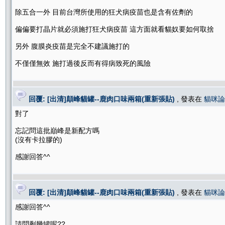
除五合一外 目前台灣所使用的狂犬病疫苗也是含有佐劑的
偏偏要打晶片就必須施打狂犬病疫苗 這方面就看貓奴要如何取捨
另外 腹膜炎疫苗是完全不建議施打的
不僅僅無效 施打過後反而有得病致死的風險
回覆: [出清]顛峰貓罐--鹿肉口味兩箱(重新張貼)
, 發表在
貓咪論
對了
忘記問這批巔峰是新配方嗎
(沒有卡拉膠的)
感謝回答^^
回覆: [出清]顛峰貓罐--鹿肉口味兩箱(重新張貼)
, 發表在
貓咪論
感謝回答^^
請問剩幾罐呢??