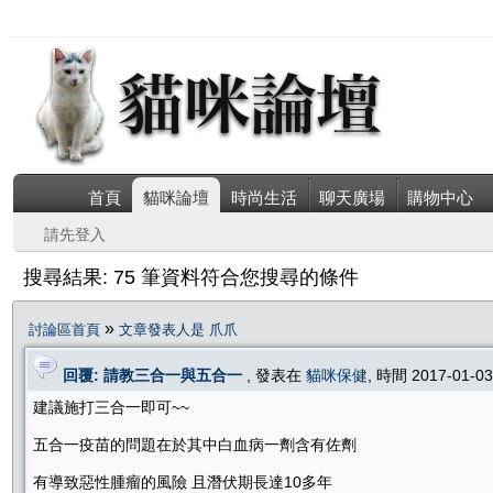
首頁
貓咪論壇
時尚生活
聊天廣場
購物中心
請先登入
搜尋結果: 75 筆資料符合您搜尋的條件
»
討論區首頁
文章發表人是 爪爪
回覆: 請教三合一與五合一
, 發表在
貓咪保健
, 時間 2017-01-0
建議施打三合一即可~~
五合一疫苗的問題在於其中白血病一劑含有佐劑
有導致惡性腫瘤的風險 且潛伏期長達10多年