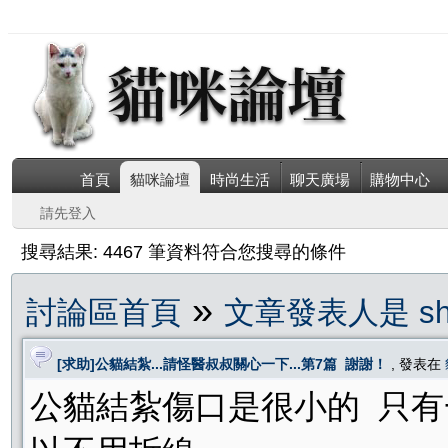
首頁
貓咪論壇
時尚生活
聊天廣場
購物中心
請先登入
搜尋結果: 4467 筆資料符合您搜尋的條件
»
討論區首頁
文章發表人是 sha
[求助]公貓結紮...請怪醫叔叔關心一下...第7篇 謝謝！
, 發表在
公貓結紮傷口是很小的 只有