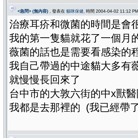
<急問> (無內容)
, 發表在
貓咪保健
, 時間 2004-04-02 11:12 
治療耳疥和微菌的時間是會
我的第一隻貓就花了一個月
薇菌的話也是需要看感染的
我自己帶過的中途貓大多有薇
就慢慢長回來了
台中市的大敦六街的中x獸
我都是去那裡的 (我已經帶