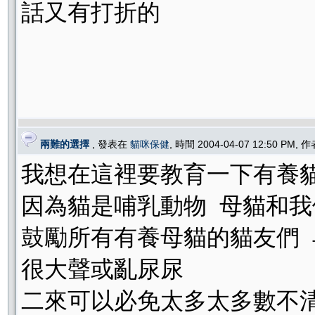
話又有打折的
兩難的選擇
, 發表在
貓咪保健
, 時間 2004-04-07 12:50 PM, 
我想在這裡要教育一下有養
因為貓是哺乳動物 母貓和
鼓勵所有有養母貓的貓友們 
很大聲或亂尿尿
二來可以必免太多太多數不