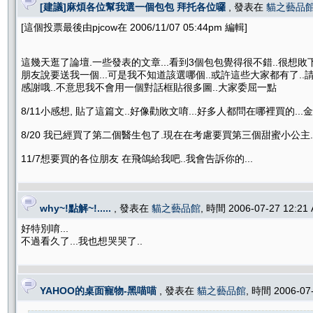
[建議]麻煩各位幫我選一個包包 拜托各位囉
, 發表在
貓之藝品
[這個投票最後由pjcow在 2006/11/07 05:44pm 編輯]
這幾天逛了論壇.一些發表的文章...看到3個包包覺得很不錯..很想敗下
朋友說要送我一個...可是我不知道該選哪個..或許這些大家都有了..
感謝哦..不意思我不會用一個對話框貼很多圖..大家委屈一點
8/11小感想, 貼了這篇文..好像勸敗文唷...好多人都問在哪裡買的...金
8/20 我已經買了第二個醫生包了.現在在考慮要買第三個甜蜜小公主.
11/7想要買的各位朋友 在飛鴿給我吧..我會告訴你的...
why~!點解~!.....
, 發表在
貓之藝品館
, 時間 2006-07-27 12:2
好特別唷...
不過看久了...我也想哭哭了..
YAHOO的桌面寵物-黑喵喵
, 發表在
貓之藝品館
, 時間 2006-07