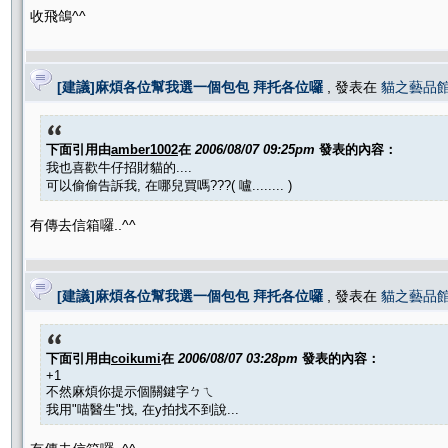
收飛鴿^^
[建議]麻煩各位幫我選一個包包 拜托各位囉
, 發表在
貓之藝品
下面引用由
amber1002
在
2006/08/07 09:25pm
發表的內容：
我也喜歡牛仔招財貓的....
可以偷偷告訴我, 在哪兒買嗎???( 嚧........ )
有傳去信箱囉..^^
[建議]麻煩各位幫我選一個包包 拜托各位囉
, 發表在
貓之藝品
下面引用由
coikumi
在
2006/08/07 03:28pm
發表的內容：
+1
不然麻煩你提示個關鍵字ㄅㄟ
我用"喵醫生"找, 在y拍找不到說...