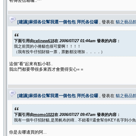
有傳去信箱囉..^^
[建議]麻煩各位幫我選一個包包 拜托各位囉
, 發表在
貓之藝品
下面引用由
celinew618
在
2006/07/27 01:44am
發表的內容：
我之前買的小捲貓也很可愛啊！！！！
（我有投牛仔招財猫一票，票數都沒增加．．．．）
這個"看"起來有點小耶..
我出門都要帶很多東西才會覺得安心= =
[建議]麻煩各位幫我選一個包包 拜托各位囉
, 發表在
貓之藝品
下面引用由
momo1022
在
2006/07/27 09:47am
發表的內容：
我有一個牛仔招財貓,是黑帆布的唷.. 不錯看!!還會幫你KEY名字到小魚上
你是去哪邊買的阿...