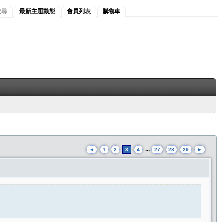
搜尋
最新主題動態
會員列表
購物車
...
◄
1
2
3
4
27
28
29
►