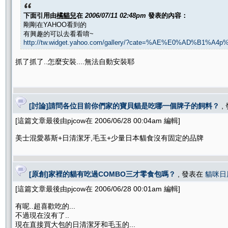
下面引用由
橘貓兒
在
2006/07/11 02:48pm
發表的內容：
剛剛在YAHOO看到的
有興趣的可以去看看唷~
http://tw.widget.yahoo.com/gallery/?cate=%AE%E0%AD%B1%A
抓了抓了..怎麼安裝....無法自動安裝耶
[討論]請問各位目前你們家的寶貝貓是吃哪一個牌子的飼料？
,
[這篇文章最後由pjcow在 2006/06/28 00:04am 編輯]
美士混愛慕斯+日清潔牙,毛玉+少量日本貓食沒有固定的品牌
[原創]家裡的貓有吃過COMBO三才零食包嗎？
, 發表在
貓咪日
[這篇文章最後由pjcow在 2006/06/28 00:01am 編輯]
有呢..超喜歡吃的...
不過現在沒有了..
現在直接買大包的日清潔牙和毛玉的...