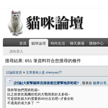
首頁
貓咪論壇
時尚生活
聊天廣場
購物中心
請先登入
搜尋結果: 651 筆資料符合您搜尋的條件
»
討論區首頁
文章發表人是 sherrywu77
[討論]大家幫貓咪洗澡後都怎麼幫牠弄乾呢?
, 發表在
貓事分享
我有幫他們買烘乾箱~
比之前拿吹風機吹乾的大戰情形好太多啦~
可是烘乾箱大約需要烘40分左右吧~才會全乾
不過真的省力多了 ^^