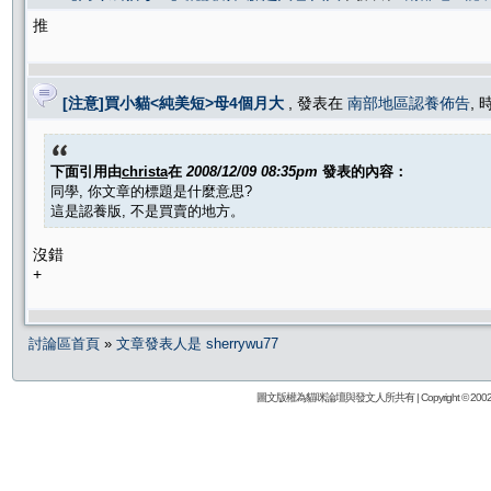
推
[注意]買小貓<純美短>母4個月大
, 發表在
南部地區認養佈告
, 
下面引用由
christa
在
2008/12/09 08:35pm
發表的內容：
同學, 你文章的標題是什麼意思?
這是認養版, 不是買賣的地方。
沒錯
+
討論區首頁
»
文章發表人是 sherrywu77
圖文版權為貓咪論壇與發文人所共有 | Copyright © 2002