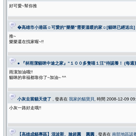
好可愛~幫你推
�高雄市小港區☺可愛的"樂樂"需要溫暖的家☺[貓咪已經送出]
推~
樂樂還在找家喔~!!
● 『林雨潔貓咪中途之家』“１００多隻喵１汪”待認養！ (每週
雨潔加油哦!!
貓咪的幸福都靠你了~加油~ ^^
小灰去當貓天使了
, 發表在
我家的貓寶貝
, 時間 2008-12-09 0
小灰一路好走哦!!
【高雄成貓專區】混波斯、臉超圓 _ 圓圓
, 發表在
南部地區認