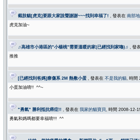
截肢貓[虎克]要跟大家說聲謝謝~~~找到幸福了!
, 發表在
南部地
虎克加油~
♫高雄市小港區的"小楊桃"需要溫暖的家(已經找到家嚕)♫
, 發
推推
[已經找到爸媽]療傷系 2M 熱敷小蛋
, 發表在
不是我的貓
, 時間 
小蛋加油唷!! ^^~
"勇氣" 勝利抵抗癌症!!
, 發表在
我家的貓寶貝
, 時間 2008-12-
勇氣和媽嗎都要幸福唷!!! ^^