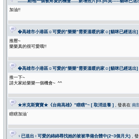
........給牠一個被疼愛的機會......新增照片p5.p6頁-----貓咪已送
加油!!
�高雄市小港區☺可愛的"樂樂"需要溫暖的家☺[貓咪已經送出]
推壓~
樂樂真的很可愛哦!!
�高雄市小港區☺可愛的"樂樂"需要溫暖的家☺[貓咪已經送出]
推一下~
請大家給樂樂一個機會~ ^^
★米克斯寶寶★《台南高雄》"瞎瞎"~ [ 取消送養 ]
, 發表在
南
瞎瞎加油`
♀已送出♀可愛的綿綿尋找她的被被準備合體中(2~3個月大)
, 