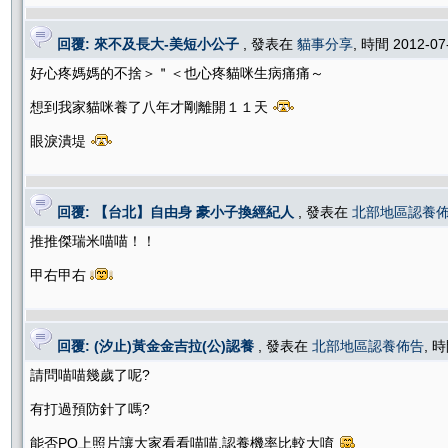
回覆: 來不及長大-美短小公子
, 發表在
貓事分享
, 時間 2012-07
好心疼媽媽的不捨＞＂＜也心疼貓咪生病痛痛～
想到我家貓咪養了八年才剛離開１１天
眼淚潰堤
回覆: 【台北】自由身 豪小子換經紀人
, 發表在
北部地區認養
推推傑瑞米喵喵！！
甲右甲右
回覆: (汐止)黃金金吉拉(公)認養
, 發表在
北部地區認養佈告
, 時
請問喵喵幾歲了呢?
有打過預防針了嗎?
能否PO上照片讓大家看看喵喵,認養機率比較大唷