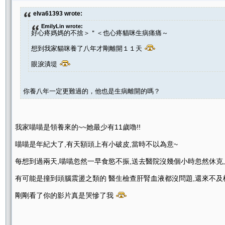
elva61393 wrote:
EmilyLin wrote:
好心疼媽媽的不捨＞＂＜也心疼貓咪生病痛痛～
想到我家貓咪養了八年才剛離開１１天
眼淚潰堤
你養八年一定更難過的，他也是生病離開的嗎？
我家喵喵是領養來的~~她最少有11歲嚕!!
喵喵是年紀大了,有天額頭上有小破皮,當時不以為意~
每想到過兩天,喵喵忽然一早食慾不振,送去醫院沒幾個小時忽然休克,急救不成
有可能是撞到頭腦震盪之類的 醫生檢查肝腎血液都沒問題,還來不
剛剛看了你的影片真是哭慘了我