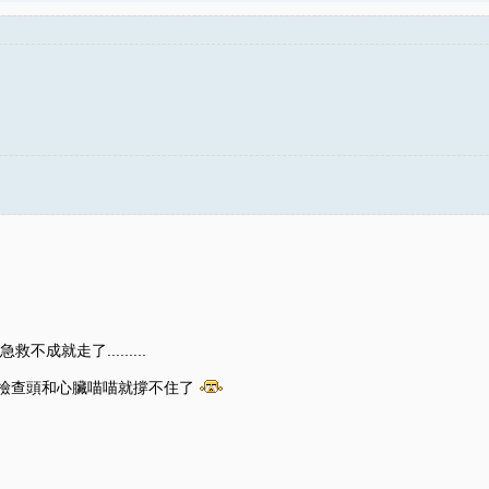
就走了.........
及檢查頭和心臟喵喵就撐不住了