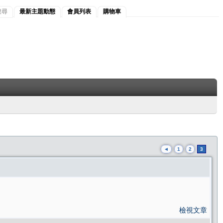
搜尋
最新主題動態
會員列表
購物車
◄
1
2
3
檢視文章