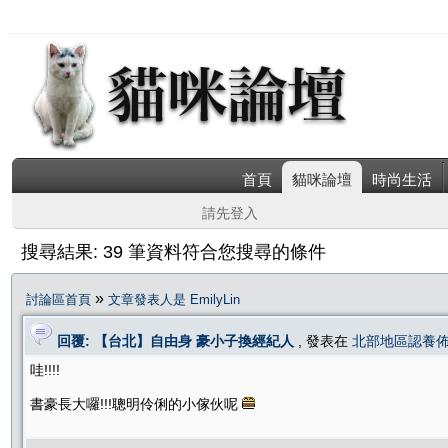
首頁
貓咪論壇
時尚生活
請先登入
搜尋結果: 39 筆資料符合您搜尋的條件
»
討論區首頁
文章發表人是 EmilyLin
回覆: 【台北】自由身 豪小子換經紀人
, 發表在
北部地區認養
哇!!!!
書豪長大囉!!!聰明伶俐的小傢伙呢