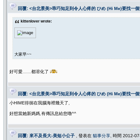
回覆: <台北景美>乖巧知足到令人心疼的 ひめ (Hi Me)要找一個
kittenlover wrote:
大家早~~
好可愛.......都溶化了
回覆: <台北景美>乖巧知足到令人心疼的 ひめ (Hi Me)要找一個
小HIME徘徊在我腦海裡幾天了,
好想當她新媽媽,有傳訊息給您嚕^^
回覆: 來不及長大-美短小公子
, 發表在
貓事分享
, 時間 2012-07