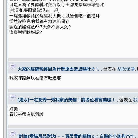
可是又為了要餵牠吃藥所以每天都要餵罐頭給他吃
(就是把藥跟罐罐混在一起)
一罐纖維物語的罐罐我大概可以給他吃ㄧ個禮拜
當然沒吃完的我都有放冰箱保存
開過的罐罐放6~7天會不會太久?
這樣對貓咪好嗎?
大家的貓貓曾經因為什麼原因造成嘔吐ㄌㄟ
, 發表在
貓咪保健
,
我家咪路到現在沒有吐過耶
[灌水]一定要秀一秀我家的美貓！請各位看官瞧瞧！
, 發表在
我
好美
看起來很有氣質說
[討論]愛貓用品對決I－－買昂貴的貓物ｏｒ自製的小道具???