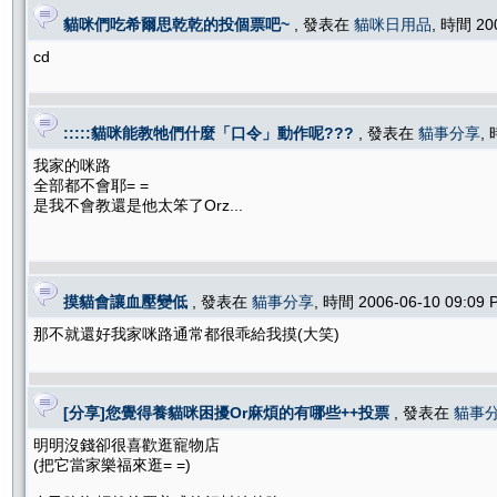
貓咪們吃希爾思乾乾的投個票吧~
, 發表在
貓咪日用品
, 時間 20
cd
:::::貓咪能教牠們什麼「口令」動作呢???
, 發表在
貓事分享
,
我家的咪路
全部都不會耶= =
是我不會教還是他太笨了Orz...
摸貓會讓血壓變低
, 發表在
貓事分享
, 時間 2006-06-10 09:09
那不就還好我家咪路通常都很乖給我摸(大笑)
[分享]您覺得養貓咪困擾Or麻煩的有哪些++投票
, 發表在
貓事
明明沒錢卻很喜歡逛寵物店
(把它當家樂福來逛= =)