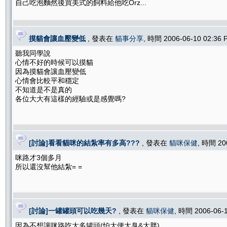
自己吃泡麵然後買美式的飼料給他吃Orz...
摸貓會讓血壓變低
, 發表在
貓事分享
, 時間 2006-06-10 02:36
聽我同學說
心情不好的時候可以摸貓
因為摸貓會讓血壓變低
心情會比較平和穩定
不知道是不是真的
各位大大有這樣的經驗或是感覺嗎?
[討論]看看貓咪的結紮率有多高???
, 發表在
貓咪保健
, 時間 20
咪路才3個多月
所以還沒幫他結紮= =
[討論]一罐罐頭可以吃幾天?
, 發表在
貓咪保健
, 時間 2006-06-
因為不想讓咪路吃太多罐頭(怕大便太臭&太胖)