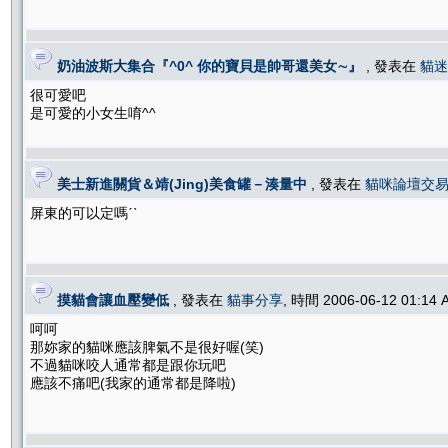
奶油波斯大集合『^0^ 你的寶貝是帥哥還美女∼』
, 發表在
貓迷
很可愛吧
是可愛的小女生唷^^
美士新進關貨＆靖(Jing)美食罐－湊量中
, 發表在
貓咪論壇交
屏東的可以定嗎ˊˋ
摸貓會讓血壓變低
, 發表在
貓事分享
, 時間 2006-06-12 01:14
呵呵
那妳家的貓咪應該脾氣不是很好喔(笑)
不過貓咪咬人通常都是跟你玩吧
應該不痛吧(我家的通常都是降啦)