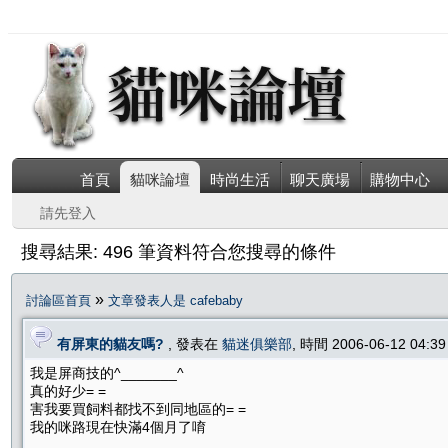
首頁
貓咪論壇
時尚生活
聊天廣場
購物中心
請先登入
搜尋結果: 496 筆資料符合您搜尋的條件
»
討論區首頁
文章發表人是 cafebaby
有屏東的貓友嗎?
, 發表在
貓迷俱樂部
, 時間 2006-06-12 04:
我是屏商技的^_______^
真的好少= =
害我要買飼料都找不到同地區的= =
我的咪路現在快滿4個月了唷