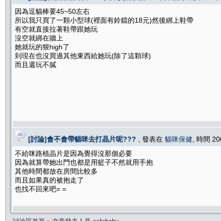
因為逗貓棒要45~50左右
所以我只買了一顆小型球(裡面有鈴鐺的18元)然後綁上鞋帶
有空就直接拉著鞋帶跟她玩
沒空就綁在牆上
她就玩的狠high了
到現在也沒買過其他東西給她玩(除了這顆球)
而且還玩不膩
[討論]會不會帶貓咪去打晶片呢???
, 發表在
貓咪保健
, 時間 20
不給咪路植晶片是因為覺得沒那個必要
因為就算帶她出門也都是用籃子不然就用手抱
其他時間都放在房間比較多
而且如果真的被抱走了
也找不回來吧= =