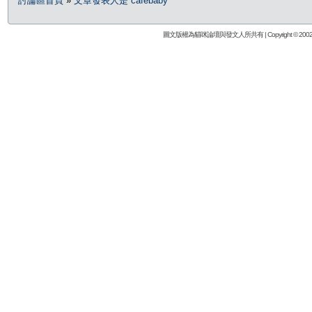
討論區首頁
»
文章發表人是 cafebaby
圖文版權為貓咪論壇與發文人所共有 | Copyright © 2002